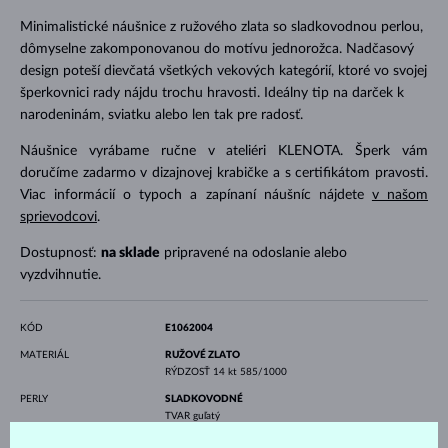
Minimalistické náušnice z ružového zlata so sladkovodnou perlou,
dômyselne zakomponovanou do motívu jednorožca. Nadčasový
design poteší dievčatá všetkých vekových kategórií, ktoré vo svojej
šperkovnici rady nájdu trochu hravosti. Ideálny tip na darček k
narodeninám, sviatku alebo len tak pre radosť.
Náušnice vyrábame ručne v ateliéri KLENOTA. Šperk vám
doručíme zadarmo v dizajnovej krabičke a s certifikátom pravosti.
Viac informácií o typoch a zapínaní náušníc nájdete
v našom
sprievodcovi
.
Dostupnosť:
na sklade
pripravené na odoslanie alebo
vyzdvihnutie.
KÓD
E1062004
MATERIÁL
RUŽOVÉ ZLATO
RÝDZOSŤ
14 kt 585/1000
PERLY
SLADKOVODNÉ
TVAR
guľatý
FARBA
biela