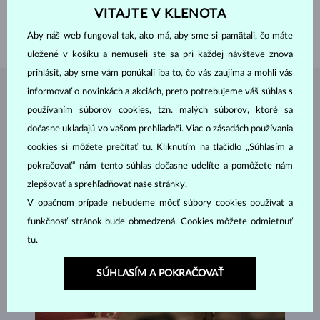
KVALITA
AAA
VITAJTE V KLENOTA
PRIEMER
5 - 5.5 mm
VÁHA
1.65 g
Aby náš web fungoval tak, ako má, aby sme si pamätali, čo máte
uložené v košíku a nemuseli ste sa pri každej návšteve znova
prihlásiť, aby sme vám ponúkali iba to, čo vás zaujíma a mohli vás
informovať o novinkách a akciách, preto potrebujeme váš súhlas s
ŠPERKY Z
ATELIÉRU KLENOTA
používaním súborov cookies, tzn. malých súborov, ktoré sa
dočasne ukladajú vo vašom prehliadači. Viac o zásadách používania
cookies si môžete prečítať
tu
. Kliknutím na tlačidlo „Súhlasím a
pokračovať“ nám tento súhlas dočasne udelíte a pomôžete nám
zlepšovať a sprehľadňovať naše stránky.
V opačnom prípade nebudeme môcť súbory cookies používať a
funkčnosť stránok bude obmedzená. Cookies môžete odmietnuť
tu
.
SÚHLASÍM A POKRAČOVAŤ