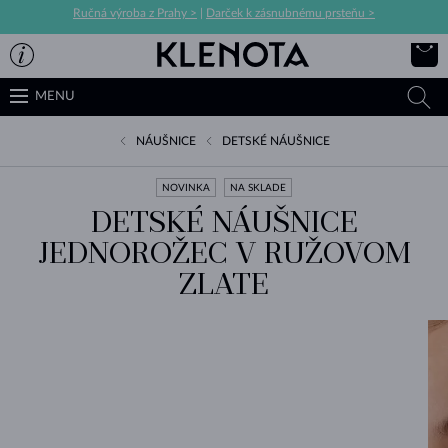
Ručná výroba z Prahy >
|
Darček k zásnubnému prsteňu >
MENU
NÁUŠNICE
DETSKÉ NÁUŠNICE
NOVINKA
NA SKLADE
DETSKÉ NÁUŠNICE
JEDNOROŽEC V RUŽOVOM
ZLATE