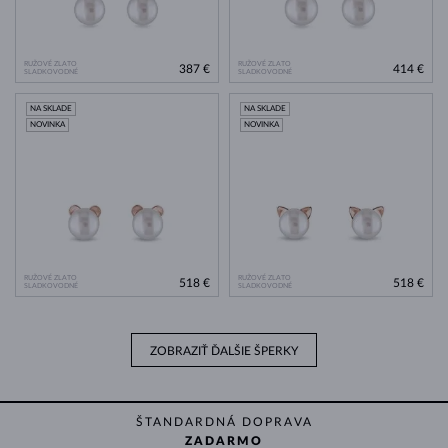
RUŽOVÉ ZLATO
RUŽOVÉ ZLATO
387 €
414 €
SLADKOVODNÉ
SLADKOVODNÉ
NA SKLADE
NA SKLADE
NOVINKA
NOVINKA
RUŽOVÉ ZLATO
RUŽOVÉ ZLATO
518 €
518 €
SLADKOVODNÉ
SLADKOVODNÉ
ZOBRAZIŤ ĎALŠIE ŠPERKY
ŠTANDARDNÁ DOPRAVA
ZADARMO