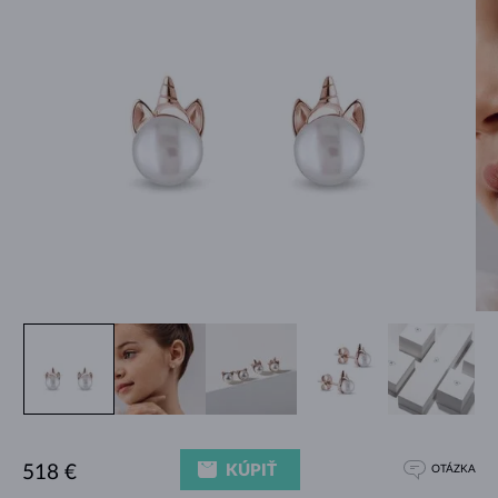
KÚPIŤ
518 €
OTÁZKA