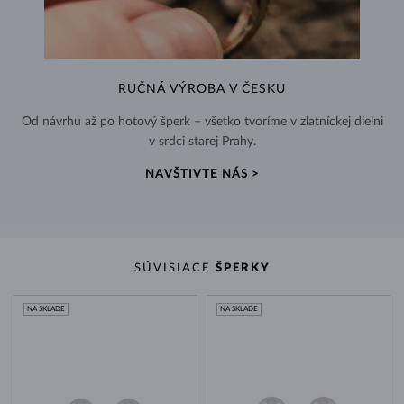
RUČNÁ VÝROBA V ČESKU
Od návrhu až po hotový šperk – všetko tvoríme v zlatníckej dielni
v srdci starej Prahy.
NAVŠTIVTE NÁS >
SÚVISIACE
ŠPERKY
NA SKLADE
NA SKLADE