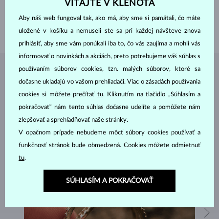
VITAJTE V KLENOTA
KVALITA
AAA
PRIEMER
5 - 5.5 mm
Aby náš web fungoval tak, ako má, aby sme si pamätali, čo máte
VÁHA
1.45 g
uložené v košíku a nemuseli ste sa pri každej návšteve znova
prihlásiť, aby sme vám ponúkali iba to, čo vás zaujíma a mohli vás
informovať o novinkách a akciách, preto potrebujeme váš súhlas s
používaním súborov cookies, tzn. malých súborov, ktoré sa
ŠPERKY Z
ATELIÉRU KLENOTA
dočasne ukladajú vo vašom prehliadači. Viac o zásadách používania
cookies si môžete prečítať
tu
. Kliknutím na tlačidlo „Súhlasím a
pokračovať“ nám tento súhlas dočasne udelíte a pomôžete nám
zlepšovať a sprehľadňovať naše stránky.
V opačnom prípade nebudeme môcť súbory cookies používať a
funkčnosť stránok bude obmedzená. Cookies môžete odmietnuť
tu
.
SÚHLASÍM A POKRAČOVAŤ