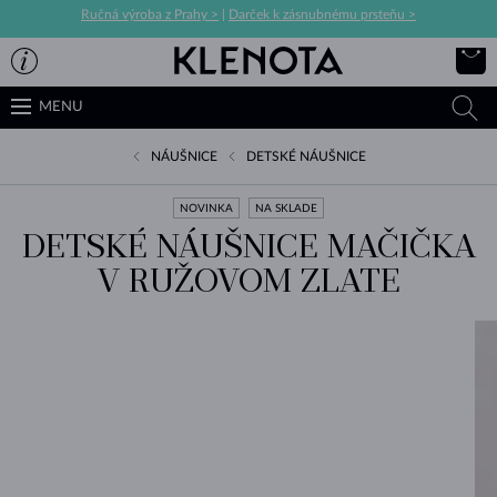
Ručná výroba z Prahy >
|
Darček k zásnubnému prsteňu >
MENU
NÁUŠNICE
DETSKÉ NÁUŠNICE
NOVINKA
NA SKLADE
DETSKÉ NÁUŠNICE MAČIČKA
V RUŽOVOM ZLATE