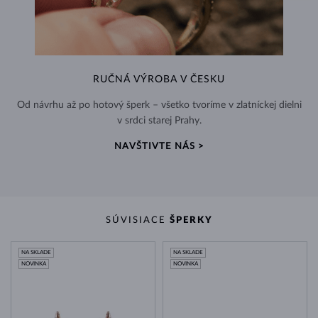
RUČNÁ VÝROBA V ČESKU
Od návrhu až po hotový šperk – všetko tvoríme v zlatníckej dielni
v srdci starej Prahy.
NAVŠTIVTE NÁS >
SÚVISIACE
ŠPERKY
NA SKLADE
NA SKLADE
NOVINKA
NOVINKA