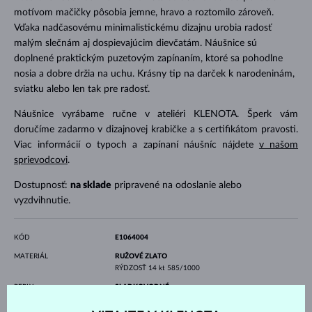
motívom mačičky pôsobia jemne, hravo a roztomilo zároveň.
Vďaka nadčasovému minimalistickému dizajnu urobia radosť
malým slečnám aj dospievajúcim dievčatám. Náušnice sú
doplnené praktickým puzetovým zapínaním, ktoré sa pohodlne
nosia a dobre držia na uchu. Krásny tip na darček k narodeninám,
sviatku alebo len tak pre radosť.
Náušnice vyrábame ručne v ateliéri KLENOTA. Šperk vám
doručíme zadarmo v dizajnovej krabičke a s certifikátom pravosti.
Viac informácií o typoch a zapínaní náušníc nájdete
v našom
sprievodcovi
.
Dostupnosť:
na sklade
pripravené na odoslanie alebo
vyzdvihnutie.
KÓD
E1064004
MATERIÁL
RUŽOVÉ ZLATO
RÝDZOSŤ
14 kt 585/1000
PERLY
SLADKOVODNÉ
TVAR
guľatý
FARBA
biela