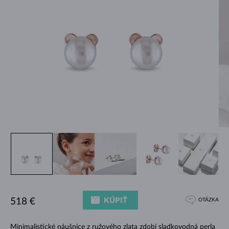
KÚPIŤ
518 €
OTÁZKA
Minimalistické náušnice z ružového zlata zdobí sladkovodná perla