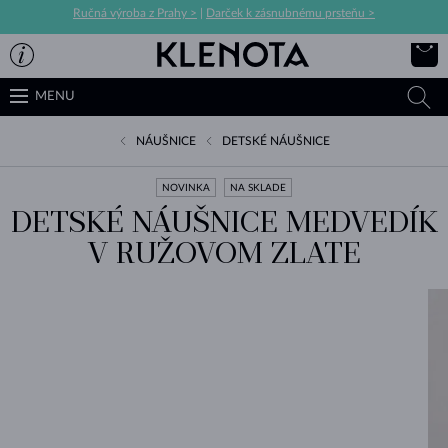
Ručná výroba z Prahy >
|
Darček k zásnubnému prsteňu >
MENU
NÁUŠNICE
DETSKÉ NÁUŠNICE
NOVINKA
NA SKLADE
DETSKÉ NÁUŠNICE MEDVEDÍK
V RUŽOVOM ZLATE