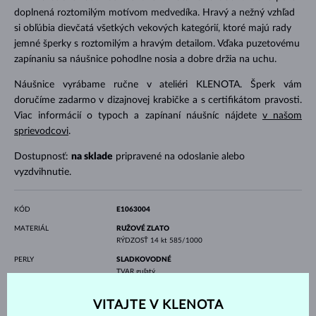
doplnená roztomilým motívom medvedíka. Hravý a nežný vzhľad
si obľúbia dievčatá všetkých vekových kategórií, ktoré majú rady
jemné šperky s roztomilým a hravým detailom. Vďaka puzetovému
zapínaniu sa náušnice pohodlne nosia a dobre držia na uchu.
Náušnice vyrábame ručne v ateliéri KLENOTA. Šperk vám
doručíme zadarmo v dizajnovej krabičke a s certifikátom pravosti.
Viac informácií o typoch a zapínaní náušníc nájdete
v našom
sprievodcovi
.
Dostupnosť:
na sklade
pripravené na odoslanie alebo
vyzdvihnutie.
KÓD
E1063004
MATERIÁL
RUŽOVÉ ZLATO
RÝDZOSŤ
14 kt 585/1000
PERLY
SLADKOVODNÉ
TVAR
guľatý
FARBA
biela
KVALITA
AAA
VITAJTE V KLENOTA
PRIEMER
5 - 5.5 mm