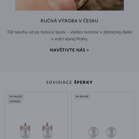
RUČNÁ VÝROBA V ČESKU
Od návrhu až po hotový šperk – všetko tvoríme v zlatníckej dielni
v srdci starej Prahy.
NAVŠTIVTE NÁS >
SÚVISIACE
ŠPERKY
NA SKLADE
NA SKLADE
NOVINKA