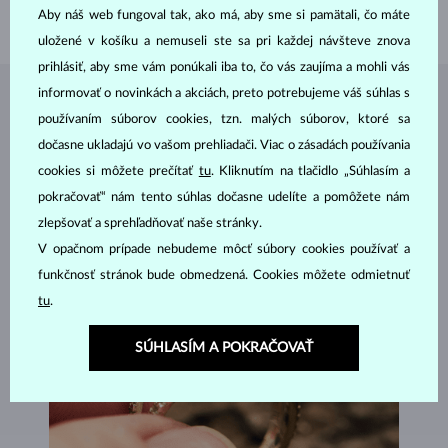
Aby náš web fungoval tak, ako má, aby sme si pamätali, čo máte
VÁHA
1.60 g
uložené v košíku a nemuseli ste sa pri každej návšteve znova
prihlásiť, aby sme vám ponúkali iba to, čo vás zaujíma a mohli vás
informovať o novinkách a akciách, preto potrebujeme váš súhlas s
ŠPERKY Z
ATELIÉRU KLENOTA
používaním súborov cookies, tzn. malých súborov, ktoré sa
dočasne ukladajú vo vašom prehliadači. Viac o zásadách používania
cookies si môžete prečítať
tu
. Kliknutím na tlačidlo „Súhlasím a
pokračovať“ nám tento súhlas dočasne udelíte a pomôžete nám
zlepšovať a sprehľadňovať naše stránky.
V opačnom prípade nebudeme môcť súbory cookies používať a
funkčnosť stránok bude obmedzená. Cookies môžete odmietnuť
tu
.
SÚHLASÍM A POKRAČOVAŤ