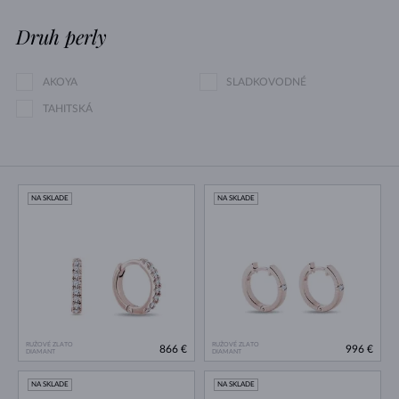
Druh perly
AKOYA
SLADKOVODNÉ
TAHITSKÁ
NA SKLADE
NA SKLADE
RUŽOVÉ ZLATO
RUŽOVÉ ZLATO
866 €
996 €
DIAMANT
DIAMANT
NA SKLADE
NA SKLADE