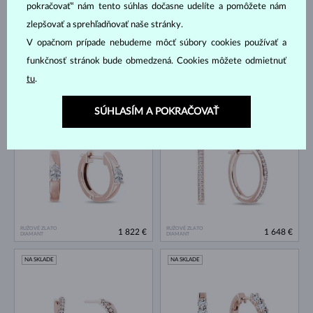
pokračovať“ nám tento súhlas dočasne udelíte a pomôžete nám
zlepšovať a sprehľadňovať naše stránky.
V opačnom prípade nebudeme môcť súbory cookies používať a
funkčnosť stránok bude obmedzená. Cookies môžete odmietnuť
tu
.
RUŽOVÉ ZLATO
RUŽOVÉ ZLATO
2 344 €
1 735 €
DIAMANT
DIAMANT
SÚHLASÍM A POKRAČOVAŤ
NA SKLADE
NA SKLADE
RUŽOVÉ ZLATO
RUŽOVÉ ZLATO
1 822 €
1 648 €
DIAMANT
DIAMANT
NA SKLADE
NA SKLADE