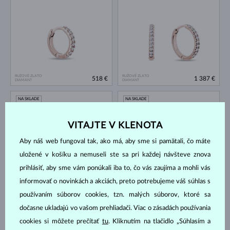
RUŽOVÉ ZLATO
RUŽOVÉ ZLATO
518 €
1 387 €
DIAMANT
DIAMANT
NA SKLADE
NA SKLADE
VITAJTE V KLENOTA
Aby náš web fungoval tak, ako má, aby sme si pamätali, čo máte
uložené v košíku a nemuseli ste sa pri každej návšteve znova
prihlásiť, aby sme vám ponúkali iba to, čo vás zaujíma a mohli vás
informovať o novinkách a akciách, preto potrebujeme váš súhlas s
RUŽOVÉ ZLATO
RUŽOVÉ ZLATO
1 127 €
779 €
DIAMANT
DIAMANT
používaním súborov cookies, tzn. malých súborov, ktoré sa
NA SKLADE
NA SKLADE
dočasne ukladajú vo vašom prehliadači. Viac o zásadách používania
cookies si môžete prečítať
tu
. Kliknutím na tlačidlo „Súhlasím a