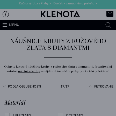
Ručná výroba z Prahy >
|
Darček k zásnubnému prsteňu >
MENU
NÁUŠNICE KRUHY Z RUŽOVÉHO
ZLATA S DIAMANTMI
Objavte luxusné náušnice kruhy z ružového zlata s diamantmi. Prezrite si aj
ostatné
náušnice kruhy
a nájdite dokonalé doplnky pre každú príležitosť.
PODĽA OBĽÚBENOSTI
17/17
FILTROVANIE
Materiál
BIELE ZLATO
ŽLTÉ ZLATO