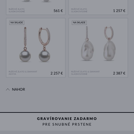
RUŽOVÉ ZLATO
RUŽOVÉ ZLATO
561 €
1 257 €
SLADKOVODNÉ
SLADKOVODNÉ
NA SKLADE
NA SKLADE
RUŽOVÉ ZLATO & DIAMANT
RUŽOVÉ ZLATO & DIAMANT
2 257 €
2 387 €
AKOYA
SLADKOVODNÉ
NAHOR
GRAVÍROVANIE ZADARMO
PRE SNUBNÉ PRSTENE