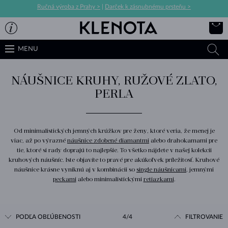
Ručná výroba z Prahy >
|
Darček k zásnubnému prsteňu >
MENU
NÁUŠNICE KRUHY, RUŽOVÉ ZLATO,
PERLA
Od minimalistických jemných krúžkov pre ženy, ktoré veria, že menej je
viac, až po výrazné
náušnice zdobené diamantmi
alebo drahokamami pre
tie, ktoré si rady doprajú to najlepšie. To všetko nájdete v našej kolekcii
kruhových náušníc. Iste objavíte to pravé pre akúkoľvek príležitosť. Kruhové
náušnice krásne vyniknú aj v kombinácii so
single náušnicami
, jemnými
peckami
alebo minimalistickými
retiazkami
.
PODĽA OBĽÚBENOSTI
4/4
FILTROVANIE