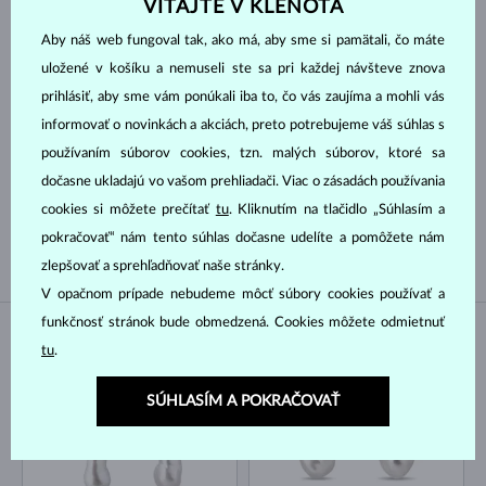
VITAJTE V KLENOTA
Aby náš web fungoval tak, ako má, aby sme si pamätali, čo máte
GUĽATÝ
KVAPKA
uložené v košíku a nemuseli ste sa pri každej návšteve znova
SMARAGD
prihlásiť, aby sme vám ponúkali iba to, čo vás zaujíma a mohli vás
informovať o novinkách a akciách, preto potrebujeme váš súhlas s
Druh perly
používaním súborov cookies, tzn. malých súborov, ktoré sa
dočasne ukladajú vo vašom prehliadači. Viac o zásadách používania
AKOYA
SLADKOVODNÉ
cookies si môžete prečítať
tu
. Kliknutím na tlačidlo „Súhlasím a
TAHITSKÁ
pokračovať“ nám tento súhlas dočasne udelíte a pomôžete nám
zlepšovať a sprehľadňovať naše stránky.
V opačnom prípade nebudeme môcť súbory cookies používať a
funkčnosť stránok bude obmedzená. Cookies môžete odmietnuť
NA SKLADE
NA SKLADE
tu
.
SÚHLASÍM A POKRAČOVAŤ