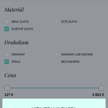
Materiál
BIELE ZLATO
ŽLTÉ ZLATO
RUŽOVÉ ZLATO
Drahokam
DIAMANT
DIAMANT LAB GROWN
PERLA
BEZ KAMEŇA
Cena
127 €
3 822 €
Výbrus