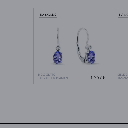
NA SKLADE
NA S
BIELE ZLATO
BIELE 
1 257 €
TANZANIT & DIAMANT
TANZAN