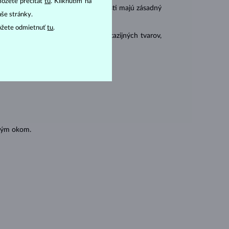
môžete prečítať
tu
. Kliknutím na
r
carat
) a
hmotnosť
(
). Tieto vlastnosti majú zásadný
aše stránky.
ôžete odmietnuť
tu
.
 sa brúsia aj do mnohých tzv. fantazijných tvarov,
ásnubných prsteňov
).
oľným okom.