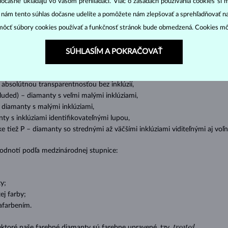
dočasne ukladajú vo vašom prehliadači. Viac o zásadách používania cookies si 
cut
clarity
colo
ich základné parametre, tzv.
4C: výbrus
(
),
čistota
(
),
farba
(
“ nám tento súhlas dočasne udelíte a pomôžete nám zlepšovať a sprehľadňovať n
ôcť súbory cookies používať a funkčnosť stránok bude obmedzená. Cookies m
o oslnivý lesk. Najobľúbenejší je výbrus guľatý, tzv.
briliant
. Diamanty
cess (štvorboký alebo trojboký výbrus s ostrými rohmi, populárny najmä u
z
SÚHLASÍM A POKRAČOVAŤ
ženie tzv. inkluzií čiže vnútorných nedokonalostí diamantu:
s absolútnou transparentnosťou bez inklúzií,
cluded) – diamanty s veľmi malými inklúziami,
– diamanty s malými inklúziami,
nty s inklúziami identifikovateľnými lupou,
ike tiež P – diamanty so strednými až väčšími inklúziami viditeľnými aj v
 hodnotí podľa medzinárodnej stupnice:
y;
j farby;
afarbením.
treated
ektoré naše farebné diamanty sú farebne upravené, tzv.
.