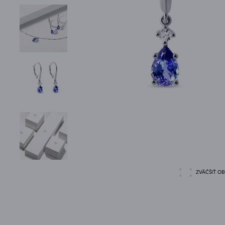
ZVÄČŠIŤ O