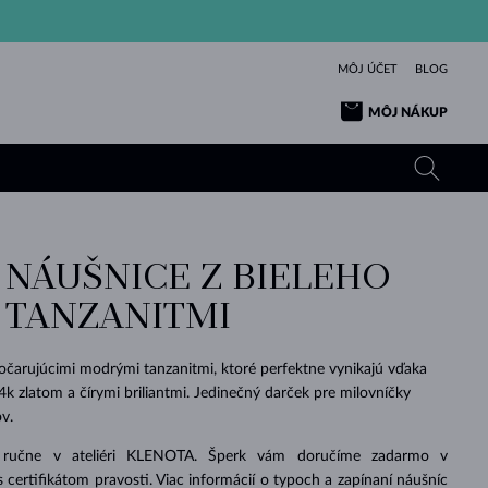
MÔJ ÚČET
BLOG
MÔJ NÁKUP
 NÁUŠNICE Z BIELEHO
ŽLTÉ ZLATO
TANZANITY
TURMALÍNY
ZAFÍRY
S TANZANITMI
RUŽOVÉ ZLATO
TOPÁSY
VLTAVÍNY
SMARAGDY
TURMALÍNY
MINERÁLY
VLTAVÍNY
očarujúcimi modrými tanzanitmi, ktoré perfektne vynikajú vďaka
VÝNIMOČNÝ
ELEGANCIA
NÁRAMKY
KOLEKCIE
PRÍVESKY
KRÁSOU
KRÁSNE
ŠPERKY
KRÁSU
LÁSKA
4k zlatom a čírymi briliantmi. Jedinečný darček pre milovníčky
VLTAVÍNY
PERLOVÉ PRÍVESKY
MINERÁLY
v.
PRE BÁBÄTKÁ
BIELE ZLATO
SVADOBNÉ
 ručne v ateliéri KLENOTA. Šperk vám doručíme zadarmo v
SVADOBNÉ
ŽLTÉ ZLATO
ŽLTÉ ZLATO
POZRIEŤ
POZRIEŤ
POZRIEŤ
POZRIEŤ
POZRIEŤ
POZRIEŤ
POZRIEŤ
POZRIEŤ
POZRIEŤ
POZRIEŤ
s certifikátom pravosti. Viac informácií o typoch a zapínaní náušníc