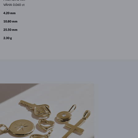
VÁHA
0.060 ct
4.20 mm
10.80 mm
25.50 mm
2.30 g