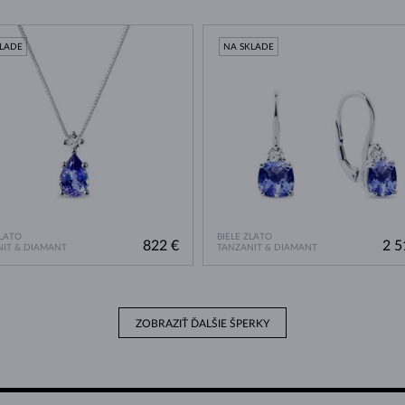
KLADE
NA SKLADE
ZLATO
BIELE ZLATO
822 €
2 5
IT & DIAMANT
TANZANIT & DIAMANT
ZOBRAZIŤ ĎALŠIE ŠPERKY