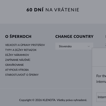
60 DNÍ
NA VRÁTENIE
O ŠPERKOCH
CHANGE COUNTRY
VEĽKOSTI A ÚPRAVY PRSTEŇOV
Slovensko
TYPY A DĹŽKY RETIAZOK
DĹŽKY NÁRAMKOV
ZAPÍNANIE NÁUŠNÍC
GRAVÍROVANIE
ATYPICKÁ VÝROBA
STAROSTLIVOSŤ O ŠPERKY
For t
intern
Copyright © 2026 KLENOTA. Všetky práva vyhradené.