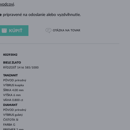
BIELE ZLATO
RUŽOVÉ ZLATO
BIELE ZLATO
evodcovi
.
e
pripravené na odoslanie alebo vyzdvihnutie.
KÚPIŤ
OTÁZKA
NA TOVAR
K0293042
BIELE ZLATO
RÝDZOSŤ
14 kt 585/1000
TANZANIT
PÔVOD
prírodný
VÝBRUS
kvapka
ŠÍRKA
4.00 mm
VÝŠKA
6 mm
VÁHA
0.800 ct
DIAMANT
PÔVOD
prírodný
VÝBRUS
guľatý
ČISTOTA
SI
FARBA
G
PRIEMER
2 mm