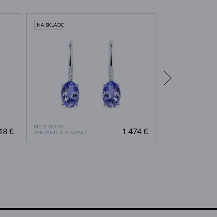
NA SKLADE
NA SKLADE
BIELE ZLATO
BIELE ZLATO
18 €
1 474 €
TANZANIT & DIAMANT
TANZANIT