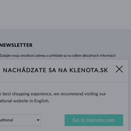
NEWSLETTER
Zadajte svoju emailovú adresu a prihláste sa na odber aktuálnych informácií
z e-shopu klenota.sk.
Žiadna novinka, akcia či zľava Vám už neunikne!
NACHÁDZATE SA NA KLENOTA.SK
ODOBERAŤ
he best shopping experience, we recommend visiting our
Áno, chcem dostávať zaujímavé
novinky na e-mail.
ational website in English.
Go to klenota.com