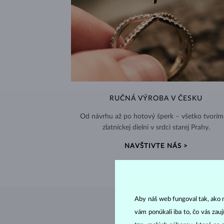
RUČNÁ VÝROBA V ČESKU
Od návrhu až po hotový šperk – všetko tvorím
zlatníckej dielni v srdci starej Prahy.
NAVŠTIVTE NÁS >
Aby náš web fungoval tak, ako m
vám ponúkali iba to, čo vás zau