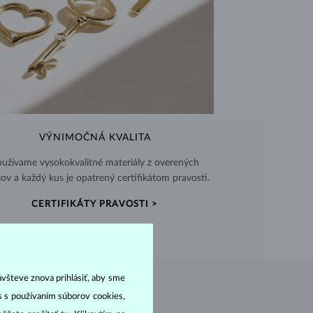
VÝNIMOČNÁ KVALITA
užívame vysokokvalitné materiály z overených
jov a každý kus je opatrený certifikátom pravosti.
CERTIFIKÁTY PRAVOSTI >
ávšteve znova prihlásiť, aby sme
as s používaním súborov cookies,