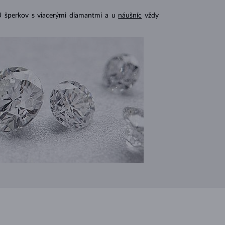
U šperkov s viacerými diamantmi a u
náušníc
vždy