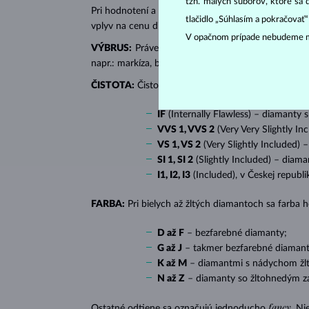
tzn. malých súborov, ktoré sa 
Pri hodnotení a certifikácii
diamantov
sa posudzujú 
tlačidlo „Súhlasím a pokračovať
vplyv na cenu diamantu.
V opačnom prípade nebudeme m
VÝBRUS:
Práve správny výbrus dodáva diamantu jeh
napr.: markíza, bageta, srdiečko, slza, ovál či prin
ČISTOTA:
Čistotu určuje množstvo, veľkosť a rozlo
IF
(Internally Flawless) – diamanty 
VVS 1, VVS 2
(Very Very Slightly In
VS 1, VS 2
(Very Slightly Included) 
SI 1, SI 2
(Slightly Included) – diama
I1, I2, I3
(Included), v Českej republ
FARBA:
Pri bielych až žltých diamantoch sa farba
D až F
– bezfarebné diamanty;
G až J
– takmer bezfarebné diamant
K až M
– diamantmi s nádychom žlte
N až Z
– diamanty so žltohnedým z
fancy
Ostatné odtiene sa označujú jednoducho
. Ni