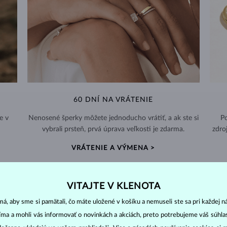
60 DNÍ NA VRÁTENIE
e v
Nenosené šperky môžete jednoducho vrátiť, a ak ste si
Po
vybrali prsteň, prvá úprava veľkosti je zdarma.
zdro
VRÁTENIE A VÝMENA >
VITAJTE V KLENOTA
á, aby sme si pamätali, čo máte uložené v košíku a nemuseli ste sa pri každej n
jíma a mohli vás informovať o novinkách a akciách, preto potrebujeme váš súhl
DIAMANTOVÉ
ŠPERKY