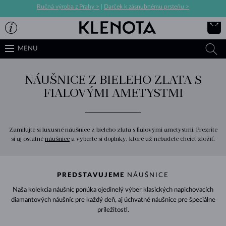
Ručná výroba z Prahy >
|
Darček k zásnubnému prsteňu >
MENU
NÁUŠNICE Z BIELEHO ZLATA S
FIALOVÝMI AMETYSTMI
Zamilujte si luxusné náušnice z bieleho zlata s fialovými ametystmi. Prezrite
si aj ostatné
náušnice
a vyberte si doplnky, ktoré už nebudete chcieť zložiť.
PREDSTAVUJEME
NÁUŠNICE
Naša kolekcia náušníc ponúka ojedinelý výber klasických napichovacích
diamantových náušníc pre každý deň, aj úchvatné náušnice pre špeciálne
príležitosti.