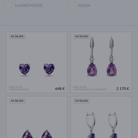
SLADKOVODNÉ
AKOYA
NA SKLADE
NA SKLADE
BIELE ZLATO
BIELE ZLATO
648 €
2 170 €
AMETYST FIALOVÝ
AMETYST FIALOVÝ & DIAMANT
NA SKLADE
NA SKLADE