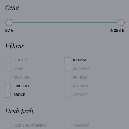
Cena
87 €
6 083 €
Výbrus
GUĽATÝ
KVAPKA
OVÁL
SMARAGD
CUSHION
PRINCES
TRILLION
MARKÍZA
SRDCE
ASSCHER
Druh perly
JUŽNÉHO PACIFIKU
TAHITSKÁ