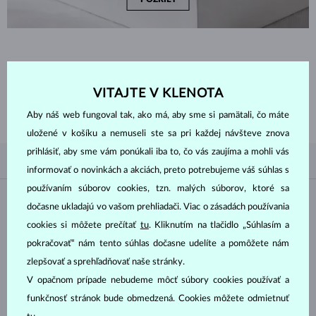
ZAČNITE TÝM
NAJLEPŠÍM
VITAJTE V KLENOTA
Inšpirujte sa nedávno zakúpenými náušnicami zo zlata a diamantov a
prezrite si tie najobľúbenejšie darčeky, ktorými sú práve náušnice.
Aby náš web fungoval tak, ako má, aby sme si pamätali, čo máte
uložené v košíku a nemuseli ste sa pri každej návšteve znova
prihlásiť, aby sme vám ponúkali iba to, čo vás zaujíma a mohli vás
PODĽA OBĽÚBENOSTI
4/4
FILTROVANIE
informovať o novinkách a akciách, preto potrebujeme váš súhlas s
používaním súborov cookies, tzn. malých súborov, ktoré sa
Materiál
dočasne ukladajú vo vašom prehliadači. Viac o zásadách používania
cookies si môžete prečítať
tu
. Kliknutím na tlačidlo „Súhlasím a
BIELE ZLATO
ŽLTÉ ZLATO
pokračovať“ nám tento súhlas dočasne udelíte a pomôžete nám
RUŽOVÉ ZLATO
zlepšovať a sprehľadňovať naše stránky.
V opačnom prípade nebudeme môcť súbory cookies používať a
Drahokam
funkčnosť stránok bude obmedzená. Cookies môžete odmietnuť