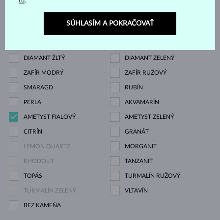
tu
.
ZIRKÓNIE
DIAMANT
SÚHLASÍM A POKRAČOVAŤ
DIAMANT LAB GROWN
DIAMANT ČIERNY
DIAMANT CHAMPAGNE
DIAMANT MODRÝ
DIAMANT ŽLTÝ
DIAMANT ZELENÝ
ZAFÍR MODRÝ
ZAFÍR RUŽOVÝ
SMARAGD
RUBÍN
PERLA
AKVAMARÍN
AMETYST FIALOVÝ
AMETYST ZELENÝ
CITRÍN
GRANÁT
LEMON QUARTZ
MORGANIT
RHODOLIT
TANZANIT
TOPÁS
TURMALÍN RUŽOVÝ
TURMALÍN ZELENÝ
VLTAVÍN
BEZ KAMEŇA