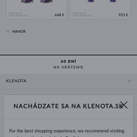
BIELE ZLATO
BIELE ZLATO
648 €
953 €
AMETYST FIALOVÝ
AMETYST FIALOVÝ
NAHOR
60 DNÍ
NA VRÁTENIE
KLENOTA
KONTAKTNÉ ÚDAJE
NÁKUP
SHOWROOM
NACHÁDZATE SA NA KLENOTA.SK
DODANIE A PLATBA ZA TOVAR
O NÁS
O ŠPERKOCH
VRÁTENIE A VÝMENA
PRE MÉDIÁ
VEĽKOSTI A ÚPRAVY PRSTEŇOV
REKLAMÁCIA
BLOG
CHANGE COUNTRY
For the best shopping experience, we recommend visiting
TYPY A DĹŽKY RETIAZOK
VÝBER SVADOBNÝCH OBRÚČOK