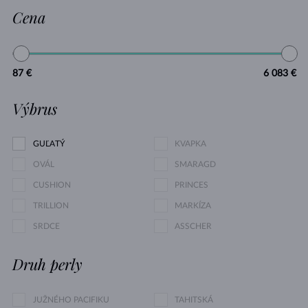
Cena
87 €
6 083 €
Výbrus
GUĽATÝ
KVAPKA
OVÁL
SMARAGD
CUSHION
PRINCES
TRILLION
MARKÍZA
SRDCE
ASSCHER
Druh perly
JUŽNÉHO PACIFIKU
TAHITSKÁ