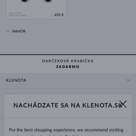
BIELE ZLATO
692 €
DIAMANT ČIERNY
NAHOR
DARČEKOVÁ KRABIČKA
ZADARMO
KLENOTA
KONTAKTNÉ ÚDAJE
NÁKUP
SHOWROOM
NACHÁDZATE SA NA KLENOTA.SK
DODANIE A PLATBA ZA TOVAR
O NÁS
O ŠPERKOCH
VRÁTENIE A VÝMENA
PRE MÉDIÁ
VEĽKOSTI A ÚPRAVY PRSTEŇOV
REKLAMÁCIA
BLOG
CHANGE COUNTRY
For the best shopping experience, we recommend visiting
TYPY A DĹŽKY RETIAZOK
VÝBER SVADOBNÝCH OBRÚČOK