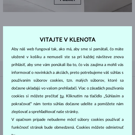
ZAČNITE TÝM
NAJLEPŠÍM
VITAJTE V KLENOTA
Inšpirujte sa nedávno zakúpenými náušnicami zo zlata a diamantov a
prezrite si tie najobľúbenejšie darčeky, ktorými sú práve náušnice.
Aby náš web fungoval tak, ako má, aby sme si pamätali, čo máte
uložené v košíku a nemuseli ste sa pri každej návšteve znova
prihlásiť, aby sme vám ponúkali iba to, čo vás zaujíma a mohli vás
PODĽA OBĽÚBENOSTI
3/3
FILTROVANIE
informovať o novinkách a akciách, preto potrebujeme váš súhlas s
používaním súborov cookies, tzn. malých súborov, ktoré sa
Materiál
dočasne ukladajú vo vašom prehliadači. Viac o zásadách používania
cookies si môžete prečítať
tu
. Kliknutím na tlačidlo „Súhlasím a
BIELE ZLATO
ŽLTÉ ZLATO
pokračovať“ nám tento súhlas dočasne udelíte a pomôžete nám
RUŽOVÉ ZLATO
zlepšovať a sprehľadňovať naše stránky.
V opačnom prípade nebudeme môcť súbory cookies používať a
Drahokam
funkčnosť stránok bude obmedzená. Cookies môžete odmietnuť