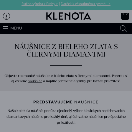
Ručná výroba z Prahy >
|
Darček k zásnubnému prsteňu >
MENU
NÁUŠNICE Z BIELEHO ZLATA S
ČIERNYMI DIAMANTMI
Objavte rozmanité náušnice z bieleho zlata s čiernymi diamantmi. Prezrite si
aj ostatné
náušnice
a nájdite perfektné doplnky pre každú príležitosť.
PREDSTAVUJEME
NÁUŠNICE
Naša kolekcia náušníc ponúka ojedinelý výber klasických napichovacích
diamantových náušníc pre každý deň, aj úchvatné náušnice pre špeciálne
príležitosti.