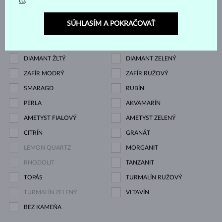
tu
.
ZIRKÓNIE
DIAMANT
SÚHLASÍM A POKRAČOVAŤ
DIAMANT LAB GROWN
DIAMANT ČIERNY
DIAMANT CHAMPAGNE
DIAMANT MODRÝ
DIAMANT ŽLTÝ
DIAMANT ZELENÝ
ZAFÍR MODRÝ
ZAFÍR RUŽOVÝ
SMARAGD
RUBÍN
PERLA
AKVAMARÍN
AMETYST FIALOVÝ
AMETYST ZELENÝ
CITRÍN
GRANÁT
LEMON QUARTZ
MORGANIT
RHODOLIT
TANZANIT
TOPÁS
TURMALÍN RUŽOVÝ
TURMALÍN ZELENÝ
VLTAVÍN
BEZ KAMEŇA