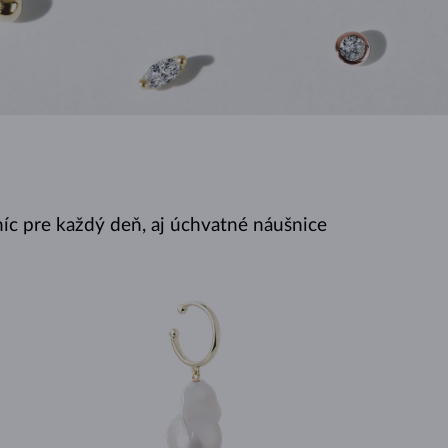
BIELE ZLATO
RUŽOVÉ ZLATO
BIELE ZLATO
íc pre každý deň, aj úchvatné náušnice