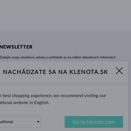
NEWSLETTER
Zadajte svoju emailovú adresu a prihláste sa na odber aktuálnych informácií
z e-shopu klenota.sk.
Žiadna novinka, akcia či zľava Vám už neunikne!
NACHÁDZATE SA NA KLENOTA.SK
ODOBERAŤ
he best shopping experience, we recommend visiting our
Áno, chcem dostávať zaujímavé
novinky na e-mail.
ational website in English.
Go to klenota.com