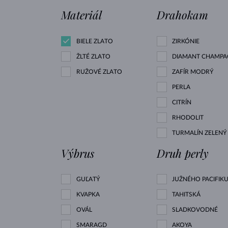
Materiál
Drahokam
BIELE ZLATO
ZIRKÓNIE
ŽLTÉ ZLATO
DIAMANT CHAMPA
RUŽOVÉ ZLATO
ZAFÍR MODRÝ
PERLA
CITRÍN
RHODOLIT
TURMALÍN ZELENÝ
Výbrus
Druh perly
GUĽATÝ
JUŽNÉHO PACIFIK
KVAPKA
TAHITSKÁ
OVÁL
SLADKOVODNÉ
SMARAGD
AKOYA