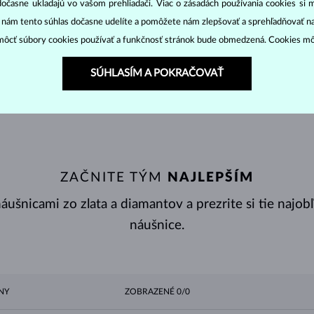
dočasne ukladajú vo vašom prehliadači. Viac o zásadách používania cookies si 
“ nám tento súhlas dočasne udelíte a pomôžete nám zlepšovať a sprehľadňovať n
ôcť súbory cookies používať a funkčnosť stránok bude obmedzená. Cookies m
IEŤ
SÚHLASÍM A POKRAČOVAŤ
ZAČNITE TÝM
NAJLEPŠÍM
ušnicami zo zlata a diamantov a prezrite si tie najob
náušnice.
NY
ZOBRAZENÉ
0/0