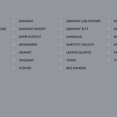
DIAMANT
DIAMANT LAB GROWN
D
GNE
DIAMANT MODRÝ
DIAMANT ŽLTÝ
D
ZAFÍR RUŽOVÝ
SMARAGD
R
AKVAMARÍN
AMETYST FIALOVÝ
A
GRANÁT
LEMON QUARTZ
M
TANZANIT
TOPÁS
T
VLTAVÍN
BEZ KAMEŇA
U