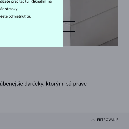
môžete prečítať
tu
. Kliknutím na
aše stránky.
ôžete odmietnuť
tu
.
POZRIEŤ
ľúbenejšie darčeky, ktorými sú práve
FILTROVANIE