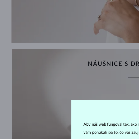
NÁUŠNICE S 
Aby náš web fungoval tak, ako m
vám ponúkali iba to, čo vás zau