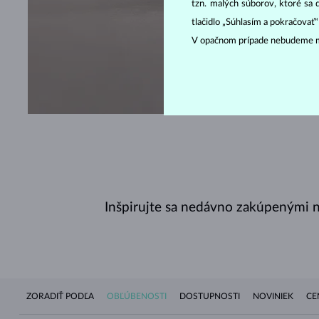
tzn. malých súborov, ktoré sa 
tlačidlo „Súhlasím a pokračovať
V opačnom prípade nebudeme m
POZR
Inšpirujte sa nedávno zakúpenými ná
ZORADIŤ PODĽA
OBĽÚBENOSTI
DOSTUPNOSTI
NOVINIEK
CE