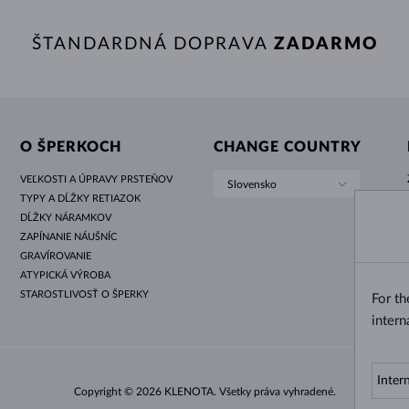
ŠTANDARDNÁ DOPRAVA
ZADARMO
O ŠPERKOCH
CHANGE COUNTRY
VEĽKOSTI A ÚPRAVY PRSTEŇOV
Slovensko
TYPY A DĹŽKY RETIAZOK
DĹŽKY NÁRAMKOV
ZAPÍNANIE NÁUŠNÍC
GRAVÍROVANIE
ATYPICKÁ VÝROBA
STAROSTLIVOSŤ O ŠPERKY
For t
intern
Copyright © 2026 KLENOTA. Všetky práva vyhradené.