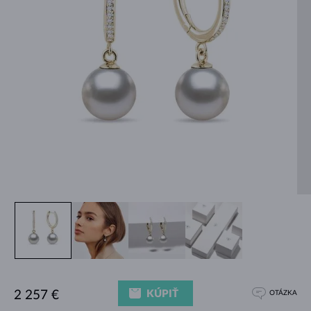
KÚPIŤ
2 257 €
OTÁZKA