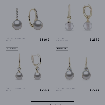
ŽLTÉ ZLATO & DIAMANT
ŽLTÉ ZLATO
1 866 €
1 214 €
AKOYA
SLADKOVODNÉ
NA SKLADE
NA SKLADE
ŽLTÉ ZLATO & DIAMANT
ŽLTÉ ZLATO & DIAMANT
1 996 €
1 735 €
AKOYA
AKOYA