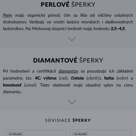
PERLOVÉ
ŠPERKY
Perly
majú organický pôvod, čím sa líšia od väčšiny ostatných
drahokamov. Vznikajú vo vnútri lastúry morských i sladkovodných
lastúrnikov. Na Mohsovej stupnici tvrdosti majú hodnotu
2,5–4,5
.
DIAMANTOVÉ
ŠPERKY
Pri hodnotení a certifikácii
diamantov
sa posudzujú ich základné
cut
clarity
color
parametre, tzv.
4C: výbrus
(
),
čistota
(
),
farba
(
) a
carat
hmotnosť
(
). Tieto vlastnosti majú zásadný vplyv na cenu
diamantu.
SÚVISIACE
ŠPERKY
NA SKLADE
NA SKLADE