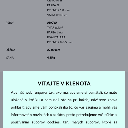
ČISTOTA
SI
FARBA
G
PRIEMER
1.0 mm
VÁHA
0.140 ct
PERLY
AKOYA
TVAR
guľatý
FARBA
biela
KVALITA
AAA
PRIEMER
8-8.5 mm
DĹŽKA
27.00 mm
VÁHA
4.35 g
VITAJTE V KLENOTA
ŠPERKY Z
ATELIÉRU KLENOTA
Aby náš web fungoval tak, ako má, aby sme si pamätali, čo máte
uložené v košíku a nemuseli ste sa pri každej návšteve znova
prihlásiť, aby sme vám ponúkali iba to, čo vás zaujíma a mohli vás
informovať o novinkách a akciách, preto potrebujeme váš súhlas s
používaním súborov cookies, tzn. malých súborov, ktoré sa