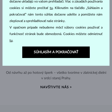
dočasne ukladajú vo vašom prehliadači. Viac o zásadách používania
cookies si môžete prečítať
tu
. Kliknutím na tlačidlo „Súhlasím a
pokračovať“ nám tento súhlas dočasne udelíte a pomôžete nám
zlepšovať a sprehľadňovať naše stránky.
V opačnom prípade nebudeme môcť súbory cookies používať a
funkčnosť stránok bude obmedzená. Cookies môžete odmietnuť
tu
.
SÚHLASÍM A POKRAČOVAŤ
RUČNÁ VÝROBA V ČESKU
Od návrhu až po hotový šperk – všetko tvoríme v zlatníckej dielni
v srdci starej Prahy.
NAVŠTIVTE NÁS >