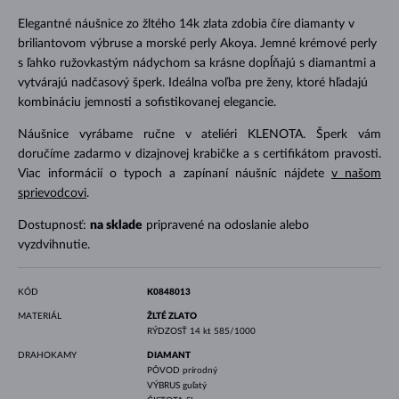
Elegantné náušnice zo žltého 14k zlata zdobia číre diamanty v
briliantovom výbruse a morské perly Akoya. Jemné krémové perly
s ľahko ružovkastým nádychom sa krásne dopĺňajú s diamantmi a
vytvárajú nadčasový šperk. Ideálna voľba pre ženy, ktoré hľadajú
kombináciu jemnosti a sofistikovanej elegancie.
Náušnice vyrábame ručne v ateliéri KLENOTA. Šperk vám
doručíme zadarmo v dizajnovej krabičke a s certifikátom pravosti.
Viac informácií o typoch a zapínaní náušníc nájdete
v našom
sprievodcovi
.
Dostupnosť:
na sklade
pripravené na odoslanie alebo
vyzdvihnutie.
KÓD
K0848013
MATERIÁL
ŽLTÉ ZLATO
RÝDZOSŤ
14 kt 585/1000
DRAHOKAMY
DIAMANT
PÔVOD
prírodný
VÝBRUS
guľatý