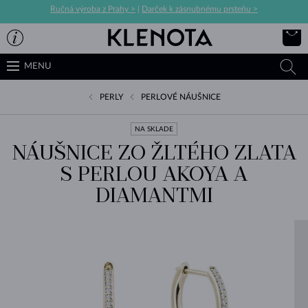
Ručná výroba z Prahy >
|
Darček k zásnubnému prsteňu >
MENU
PERLY
PERLOVÉ NÁUŠNICE
NA SKLADE
NÁUŠNICE ZO ŽLTÉHO ZLATA
S PERLOU AKOYA A
DIAMANTMI