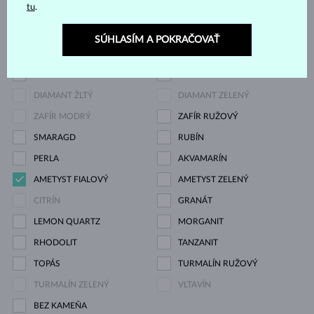
tu
.
ZIRKÓNIE
DIAMANT
SÚHLASÍM A POKRAČOVAŤ
DIAMANT LAB GROWN
DIAMANT ČIERNY
DIAMANT CHAMPAGNE
DIAMANT MODRÝ
DIAMANT ŽLTÝ
DIAMANT ZELENÝ
ZAFÍR MODRÝ
ZAFÍR RUŽOVÝ
SMARAGD
RUBÍN
PERLA
AKVAMARÍN
AMETYST FIALOVÝ
AMETYST ZELENÝ
CITRÍN
GRANÁT
LEMON QUARTZ
MORGANIT
RHODOLIT
TANZANIT
TOPÁS
TURMALÍN RUŽOVÝ
TURMALÍN ZELENÝ
VLTAVÍN
BEZ KAMEŇA