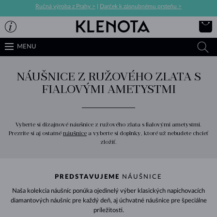
Ručná výroba z Prahy >
|
Darček k zásnubnému prsteňu >
MENU
NÁUŠNICE Z RUŽOVÉHO ZLATA S
FIALOVÝMI AMETYSTMI
Vyberte si dizajnové náušnice z ružového zlata s fialovými ametystmi.
Prezrite si aj ostatné
náušnice
a vyberte si doplnky, ktoré už nebudete chcieť
zložiť.
PREDSTAVUJEME
NÁUŠNICE
Naša kolekcia náušníc ponúka ojedinelý výber klasických napichovacích
diamantových náušníc pre každý deň, aj úchvatné náušnice pre špeciálne
príležitosti.