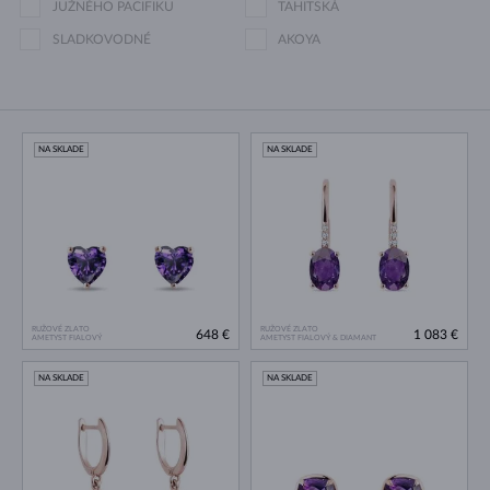
JUŽNÉHO PACIFIKU
TAHITSKÁ
SLADKOVODNÉ
AKOYA
NA SKLADE
NA SKLADE
RUŽOVÉ ZLATO
RUŽOVÉ ZLATO
648 €
1 083 €
AMETYST FIALOVÝ
AMETYST FIALOVÝ & DIAMANT
NA SKLADE
NA SKLADE