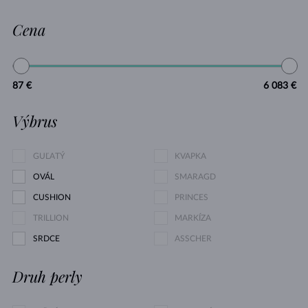
Cena
87 €
6 083 €
Výbrus
GUĽATÝ
KVAPKA
OVÁL
SMARAGD
CUSHION
PRINCES
TRILLION
MARKÍZA
SRDCE
ASSCHER
Druh perly