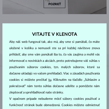
POZRIEŤ
ZAČNITE TÝM
NAJLEPŠÍM
VITAJTE V KLENOTA
Inšpirujte sa nedávno zakúpenými náušnicami zo zlata a diamantov a
Aby náš web fungoval tak, ako má, aby sme si pamätali, čo máte
prezrite si tie najobľúbenejšie darčeky, ktorými sú práve náušnice.
uložené v košíku a nemuseli ste sa pri každej návšteve znova
prihlásiť, aby sme vám ponúkali iba to, čo vás zaujíma a mohli vás
PODĽA OBĽÚBENOSTI
4/4
FILTROVANIE
informovať o novinkách a akciách, preto potrebujeme váš súhlas s
používaním súborov cookies, tzn. malých súborov, ktoré sa
Materiál
dočasne ukladajú vo vašom prehliadači. Viac o zásadách používania
cookies si môžete prečítať
tu
. Kliknutím na tlačidlo „Súhlasím a
pokračovať“ nám tento súhlas dočasne udelíte a pomôžete nám
BIELE ZLATO
ŽLTÉ ZLATO
zlepšovať a sprehľadňovať naše stránky.
RUŽOVÉ ZLATO
V opačnom prípade nebudeme môcť súbory cookies používať a
funkčnosť stránok bude obmedzená. Cookies môžete odmietnuť
Drahokam