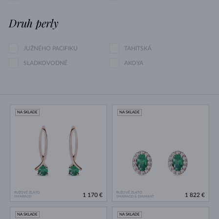
Druh perly
JUŽNÉHO PACIFIKU
TAHITSKÁ
SLADKOVODNÉ
AKOYA
NA SKLADE
NA SKLADE
RUŽOVÉ ZLATO
RUŽOVÉ ZLATO
1 170 €
1 822 €
SMARAGD
SMARAGD & DIAMANT
NA SKLADE
NA SKLADE