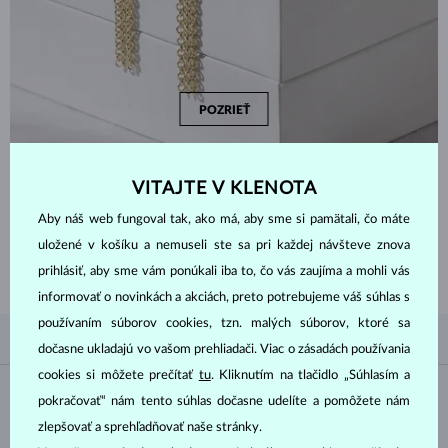
POZRIEŤ
VITAJTE V KLENOTA
Aby náš web fungoval tak, ako má, aby sme si pamätali, čo máte
ZAČNITE TÝM
NAJLEPŠÍM
uložené v košíku a nemuseli ste sa pri každej návšteve znova
Inšpirujte sa nedávno zakúpenými náušnicami zo zlata a diamantov a
prezrite si tie najobľúbenejšie darčeky, ktorými sú práve náušnice.
prihlásiť, aby sme vám ponúkali iba to, čo vás zaujíma a mohli vás
informovať o novinkách a akciách, preto potrebujeme váš súhlas s
používaním súborov cookies, tzn. malých súborov, ktoré sa
PODĽA OBĽÚBENOSTI
4/4
FILTROVANIE
dočasne ukladajú vo vašom prehliadači. Viac o zásadách používania
cookies si môžete prečítať
tu
. Kliknutím na tlačidlo „Súhlasím a
Materiál
pokračovať“ nám tento súhlas dočasne udelíte a pomôžete nám
zlepšovať a sprehľadňovať naše stránky.