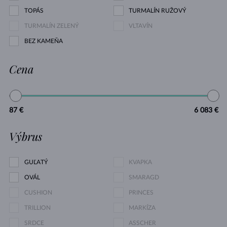
TOPÁS
TURMALÍN RUŽOVÝ
TURMALÍN ZELENÝ
VLTAVÍN
BEZ KAMEŇA
Cena
87 €
6 083 €
Výbrus
GUĽATÝ
KVAPKA
OVÁL
SMARAGD
CUSHION
PRINCES
TRILLION
MARKÍZA
SRDCE
ASSCHER