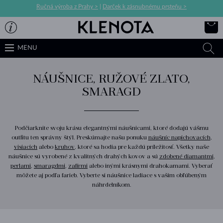
Ručná výroba z Prahy >
|
Darček k zásnubnému prsteňu >
MENU
NÁUŠNICE, RUŽOVÉ ZLATO,
SMARAGD
Podčiarknite svoju krásu elegantnými náušnicami, ktoré dodajú vášmu
outfitu ten správny štýl. Preskúmajte našu ponuku
náušníc napichovacích
,
visiacich
alebo
kruhov
, ktoré sa hodia pre každú príležitosť. Všetky naše
náušnice sú vyrobené z kvalitných drahých kovov a sú
zdobené diamantmi
,
perlami
,
smaragdmi
,
zafírmi
alebo inými krásnymi drahokamami. Vyberať
môžete aj podľa farieb. Vyberte si náušnice ladiace s vašim obľúbeným
náhrdelníkom.