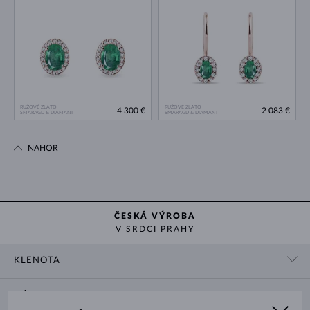
RUŽOVÉ ZLATO
RUŽOVÉ ZLATO
4 300 €
2 083 €
SMARAGD & DIAMANT
SMARAGD & DIAMANT
NAHOR
ČESKÁ VÝROBA
V SRDCI PRAHY
KLENOTA
KONTAKTNÉ ÚDAJE
NÁKUP
SHOWROOM