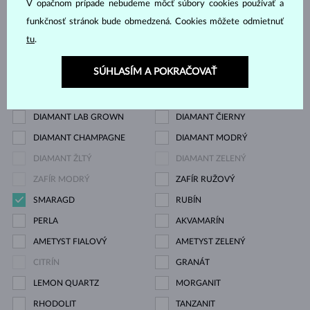
BIELE ZLATO
ŽLTÉ ZLATO
V opačnom prípade nebudeme môcť súbory cookies používať a
funkčnosť stránok bude obmedzená. Cookies môžete odmietnuť
RUŽOVÉ ZLATO
tu
.
Drahokam
SÚHLASÍM A POKRAČOVAŤ
ZIRKÓNIE
DIAMANT
DIAMANT LAB GROWN
DIAMANT ČIERNY
DIAMANT CHAMPAGNE
DIAMANT MODRÝ
DIAMANT ŽLTÝ
DIAMANT ZELENÝ
ZAFÍR MODRÝ
ZAFÍR RUŽOVÝ
SMARAGD
RUBÍN
PERLA
AKVAMARÍN
AMETYST FIALOVÝ
AMETYST ZELENÝ
CITRÍN
GRANÁT
LEMON QUARTZ
MORGANIT
RHODOLIT
TANZANIT