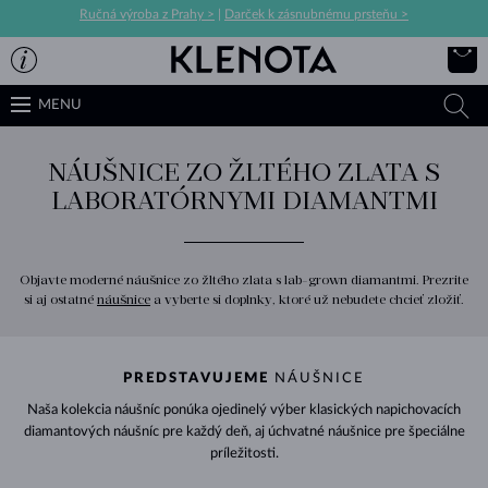
Ručná výroba z Prahy >
|
Darček k zásnubnému prsteňu >
MENU
NÁUŠNICE ZO ŽLTÉHO ZLATA S
LABORATÓRNYMI DIAMANTMI
Objavte moderné náušnice zo žltého zlata s lab-grown diamantmi. Prezrite
si aj ostatné
náušnice
a vyberte si doplnky, ktoré už nebudete chcieť zložiť.
PREDSTAVUJEME
NÁUŠNICE
Naša kolekcia náušníc ponúka ojedinelý výber klasických napichovacích
diamantových náušníc pre každý deň, aj úchvatné náušnice pre špeciálne
príležitosti.