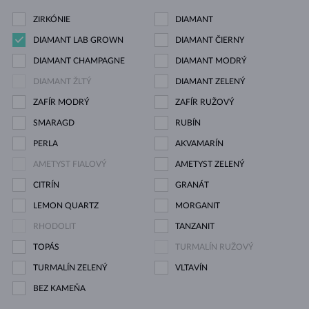
ZIRKÓNIE
DIAMANT
DIAMANT LAB GROWN
DIAMANT ČIERNY
DIAMANT CHAMPAGNE
DIAMANT MODRÝ
DIAMANT ŽLTÝ
DIAMANT ZELENÝ
ZAFÍR MODRÝ
ZAFÍR RUŽOVÝ
SMARAGD
RUBÍN
PERLA
AKVAMARÍN
AMETYST FIALOVÝ
AMETYST ZELENÝ
CITRÍN
GRANÁT
LEMON QUARTZ
MORGANIT
RHODOLIT
TANZANIT
TOPÁS
TURMALÍN RUŽOVÝ
TURMALÍN ZELENÝ
VLTAVÍN
BEZ KAMEŇA