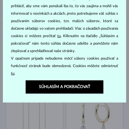
SLADKOVODNÉ
AKOYA
prihlásiť, aby sme vám ponúkali iba to, čo vás zaujíma a mohli vás
informovať o novinkách a akciách, preto potrebujeme váš súhlas s
používaním súborov cookies, tzn. malých súborov, ktoré sa
dočasne ukladajú vo vašom prehliadači. Viac o zásadách používania
NA SKLADE
NA SKLADE
cookies si môžete prečítať
tu
. Kliknutím na tlačidlo „Súhlasím a
pokračovať“ nám tento súhlas dočasne udelíte a pomôžete nám
zlepšovať a sprehľadňovať naše stránky.
V opačnom prípade nebudeme môcť súbory cookies používať a
funkčnosť stránok bude obmedzená. Cookies môžete odmietnuť
tu
.
ŽLTÉ ZLATO
ŽLTÉ ZLATO
DIAMANT LAB GROWN & PERLA
2 170 €
900 €
DIAMANT LAB GROWN
SLADKOVODNÉ
SÚHLASÍM A POKRAČOVAŤ
NA SKLADE
NA SKLADE