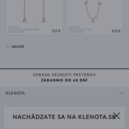
ŽLTÉ ZLATO
ŽLTÉ ZLATO
DIAMANT LAB GROWN & PERLA
DIAMANT LAB GROWN
757 €
922 €
SLADKOVODNÉ
SLADKOVODNÉ
NAHOR
ÚPRAVA VEĽKOSTI PRSTEŇOV
ZADARMO DO 60 DNÍ
KLENOTA
KONTAKTNÉ ÚDAJE
NÁKUP
SHOWROOM
NACHÁDZATE SA NA KLENOTA.SK
DODANIE A PLATBA ZA TOVAR
O NÁS
O ŠPERKOCH
VRÁTENIE A VÝMENA
PRE MÉDIÁ