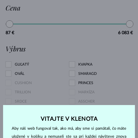
Cena
87 €
6 083 €
Výbrus
GUĽATÝ
KVAPKA
OVÁL
SMARAGD
CUSHION
PRINCES
TRILLION
MARKÍZA
SRDCE
ASSCHER
Druh perly
VITAJTE V KLENOTA
Aby náš web fungoval tak, ako má, aby sme si pamätali, čo máte
JUŽNÉHO PACIFIKU
TAHITSKÁ
uložené v košíku a nemuseli ste sa pri každej návšteve znova