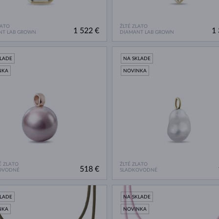
LATO
ŽLTÉ ZLATO
1 522 €
1 
NT LAB GROWN
DIAMANT LAB GROWN
KLADE
NA SKLADE
NKA
NOVINKA
 ZLATO
ŽLTÉ ZLATO
518 €
OVODNÉ
SLADKOVODNÉ
KLADE
NA SKLADE
NKA
NOVINKA