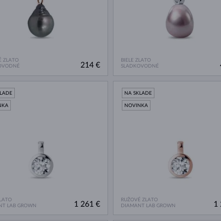
 ZLATO
BIELE ZLATO
214 €
OVODNÉ
SLADKOVODNÉ
KLADE
NA SKLADE
NKA
NOVINKA
ZLATO
RUŽOVÉ ZLATO
1 261 €
1 
NT LAB GROWN
DIAMANT LAB GROWN