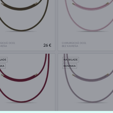
GICKÁ OCEĽ
CHIRURGICKÁ OCEĽ
26 €
AMEŇA
BEZ KAMEŇA
KLADE
NA SKLADE
NKA
NOVINKA