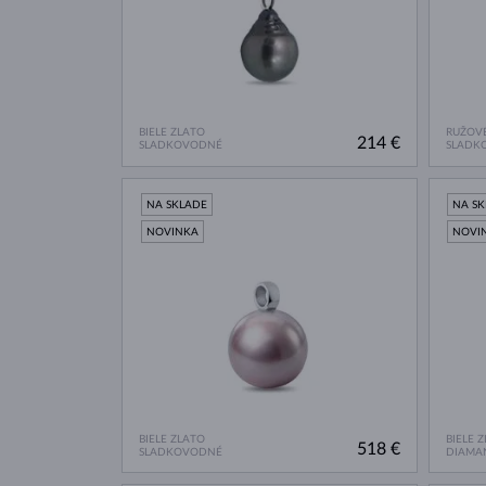
BIELE ZLATO
RUŽOVÉ
214 €
SLADKOVODNÉ
SLADK
NA SKLADE
NA S
NOVINKA
NOVI
BIELE ZLATO
BIELE 
518 €
SLADKOVODNÉ
DIAMA