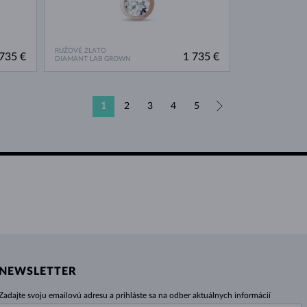
RUŽOVÉ ZLATO
735 €
1 735 €
DIAMANT LAB GROWN
1
2
3
4
5
»
NEWSLETTER
Zadajte svoju emailovú adresu a prihláste sa na odber aktuálnych informácií