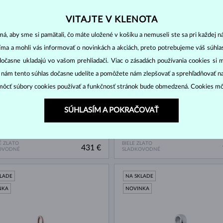
GICKÁ OCEĽ
CHIRURGICKÁ OCEĽ
26 €
AMEŇA
BEZ KAMEŇA
VITAJTE V KLENOTA
á, aby sme si pamätali, čo máte uložené v košíku a nemuseli ste sa pri každej n
KLADE
NA SKLADE
jíma a mohli vás informovať o novinkách a akciách, preto potrebujeme váš súhl
NKA
NOVINKA
dočasne ukladajú vo vašom prehliadači. Viac o zásadách používania cookies si 
“ nám tento súhlas dočasne udelíte a pomôžete nám zlepšovať a sprehľadňovať n
ôcť súbory cookies používať a funkčnosť stránok bude obmedzená. Cookies m
SÚHLASÍM A POKRAČOVAŤ
 ZLATO
BIELE ZLATO
431 €
OVODNÉ
SLADKOVODNÉ
KLADE
NA SKLADE
NKA
NOVINKA