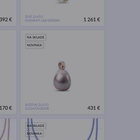
ŽLTÉ ZLATO
392 €
1 261 €
DIAMANT LAB GROWN
NA SKLADE
NOVINKA
RUŽOVÉ ZLATO
170 €
431 €
SLADKOVODNÉ
NA SKLADE
NOVINKA