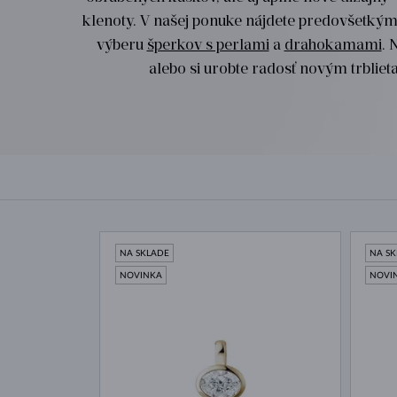
klenoty. V našej ponuke nájdete predovšetký
výberu
šperkov s perlami
a
drahokamami
. 
alebo si urobte radosť novým trblie
NA SKLADE
NA S
NOVINKA
NOVI