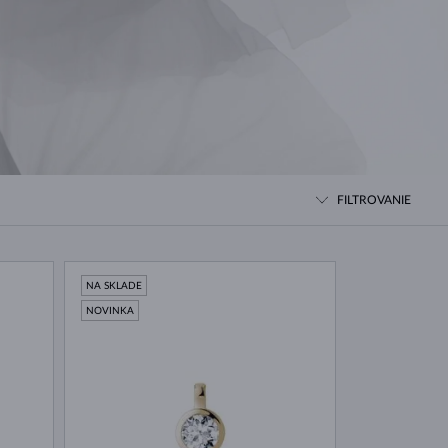
BIELE ZLATO
RUŽOVÉ ZLATO
BIELE ZLATO
FILTROVANIE
NA SKLADE
NOVINKA