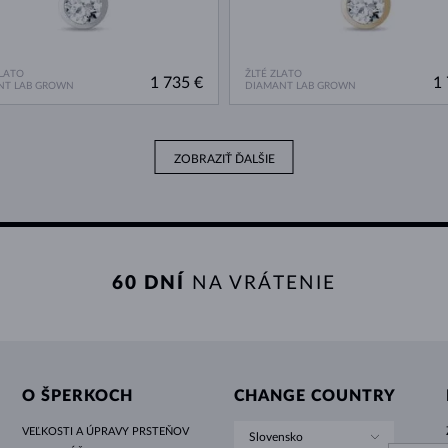
ZLATO
ŽLTÉ ZLATO
1 735 €
1 
NT LAB GROWN
DIAMANT LAB GROWN
ZOBRAZIŤ ĎALŠIE
60 DNÍ
NA VRÁTENIE
O ŠPERKOCH
CHANGE COUNTRY
VEĽKOSTI A ÚPRAVY PRSTEŇOV
Slovensko