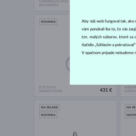
CHIRURGICKÁ OCEĽ
CHIRUR
26 €
BEZ KAMEŇA
BEZ K
Aby náš web fungoval tak, ako m
NOVINKA
NA S
vám ponúkali iba to, čo vás zau
NOVI
tzn. malých súborov, ktoré sa 
tlačidlo „Súhlasím a pokračovať
V opačnom prípade nebudeme m
ŽLTÉ ZLATO
RUŽOVÉ
431 €
SLADKOVODNÉ
SLADK
NA SKLADE
NA S
NOVINKA
NOVI