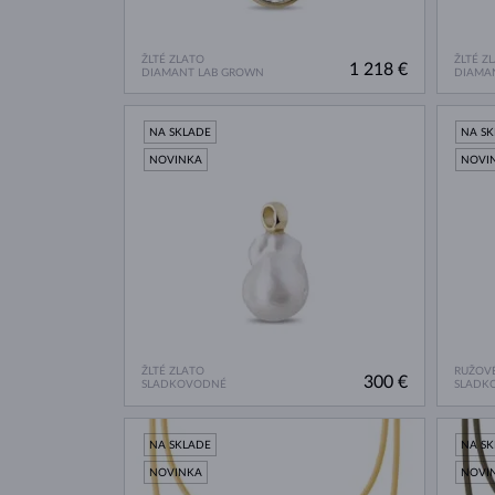
ŽLTÉ ZLATO
ŽLTÉ Z
1 218 €
DIAMANT LAB GROWN
DIAMA
NA SKLADE
NA S
NOVINKA
NOVI
ŽLTÉ ZLATO
RUŽOVÉ
300 €
SLADKOVODNÉ
SLADK
NA SKLADE
NA S
NOVINKA
NOVI