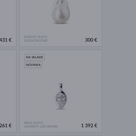
RUŽOVÉ ZLATO
431 €
300 €
SLADKOVODNÉ
NA SKLADE
NOVINKA
BIELE ZLATO
261 €
1 392 €
DIAMANT LAB GROWN