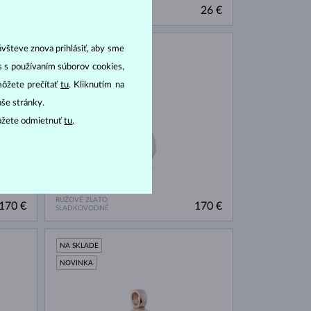
CHIRURGICKÁ OCEĽ
26 €
26 €
BEZ KAMEŇA
ávšteve znova prihlásiť, aby sme
NA SKLADE
as s používaním súborov cookies,
NOVINKA
môžete prečítať
tu
. Kliknutím na
aše stránky.
ôžete odmietnuť
tu
.
RUŽOVÉ ZLATO
170 €
170 €
SLADKOVODNÉ
NA SKLADE
NOVINKA