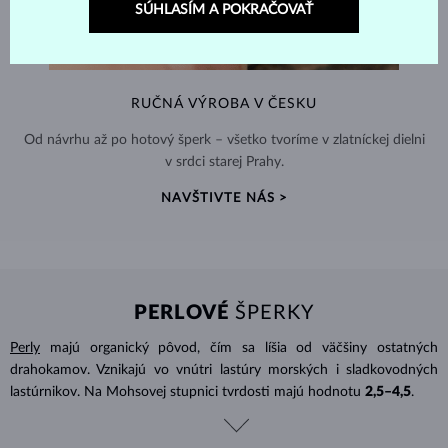
SÚHLASÍM A POKRAČOVAŤ
RUČNÁ VÝROBA V ČESKU
Od návrhu až po hotový šperk – všetko tvoríme v zlatníckej dielni
v srdci starej Prahy.
NAVŠTIVTE NÁS >
PERLOVÉ
ŠPERKY
Perly
majú organický pôvod, čím sa líšia od väčšiny ostatných
drahokamov. Vznikajú vo vnútri lastúry morských i sladkovodných
lastúrnikov. Na Mohsovej stupnici tvrdosti majú hodnotu
2,5–4,5
.