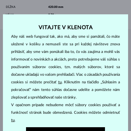
DĹŽKA
420.00 mm
VÁHA
3.70 g
VITAJTE V KLENOTA
Aby náš web fungoval tak, ako má, aby sme si pamätali, čo máte
ŠPERKY Z
ATELIÉRU KLENOTA
uložené v košíku a nemuseli ste sa pri každej návšteve znova
prihlásiť, aby sme vám ponúkali iba to, čo vás zaujíma a mohli vás
informovať o novinkách a akciách, preto potrebujeme váš súhlas s
používaním súborov cookies, tzn. malých súborov, ktoré sa
dočasne ukladajú vo vašom prehliadači. Viac o zásadách používania
cookies si môžete prečítať
tu
. Kliknutím na tlačidlo „Súhlasím a
pokračovať“ nám tento súhlas dočasne udelíte a pomôžete nám
zlepšovať a sprehľadňovať naše stránky.
V opačnom prípade nebudeme môcť súbory cookies používať a
funkčnosť stránok bude obmedzená. Cookies môžete odmietnuť
tu
.