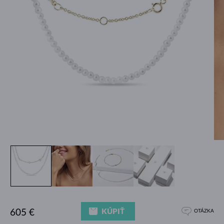
KÚPIŤ
605 €
OTÁZKA