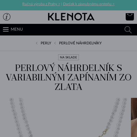
Ručná výroba z Prahy >
|
Darček k zásnubnému prsteňu >
MENU
PERLY
PERLOVÉ NÁHRDELNÍKY
NA SKLADE
PERLOVÝ NÁHRDELNÍK S
VARIABILNÝM ZAPÍNANÍM ZO
ZLATA