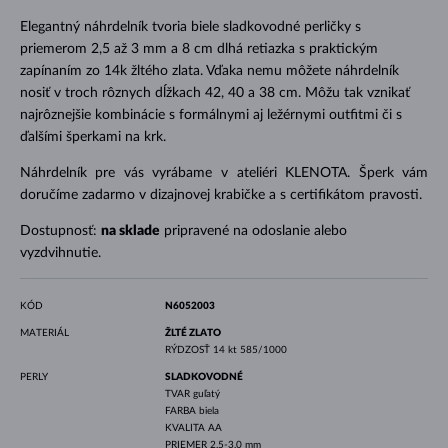
Elegantný náhrdelník tvoria biele sladkovodné perličky s
priemerom 2,5 až 3 mm a 8 cm dlhá retiazka s praktickým
zapínaním zo 14k žltého zlata. Vďaka nemu môžete náhrdelník
nosiť v troch rôznych dĺžkach 42, 40 a 38 cm. Môžu tak vznikať
najrôznejšie kombinácie s formálnymi aj ležérnymi outfitmi či s
ďalšími šperkami na krk.
Náhrdelník pre vás vyrábame v ateliéri KLENOTA. Šperk vám
doručíme zadarmo v dizajnovej krabičke a s certifikátom pravosti.
Dostupnosť:
na sklade
pripravené na odoslanie alebo
vyzdvihnutie.
KÓD
N6052003
MATERIÁL
ŽLTÉ ZLATO
RÝDZOSŤ
14 kt 585/1000
PERLY
SLADKOVODNÉ
TVAR
guľatý
FARBA
biela
KVALITA
AA
PRIEMER
2.5-3.0 mm