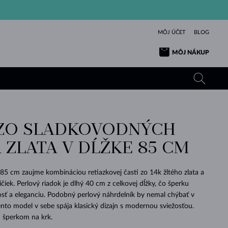
MÔJ ÚČET
BLOG
MÔJ NÁKUP
ZO SLADKOVODNÝCH
ŽLTÉ ZLATO
TANZANITY
TURMALÍNY
ZAFÍRY
 ZLATA V DĹŽKE 85 CM
RUŽOVÉ ZLATO
TOPÁSY
VLTAVÍNY
SMARAGDY
TURMALÍNY
MINERÁLY
VLTAVÍNY
 85 cm zaujme kombináciou retiazkovej časti zo 14k žltého zlata a
VÝNIMOČNÝ
ELEGANCIA
NÁRAMKY
KOLEKCIE
PRÍVESKY
KRÁSOU
KRÁSNE
ŠPERKY
KRÁSU
LÁSKA
čiek. Perlový riadok je dlhý 40 cm z celkovej dĺžky, čo šperku
VLTAVÍNY
PERLOVÉ PRÍVESKY
MINERÁLY
sť a eleganciu. Podobný perlový náhrdelník by nemal chýbať v
PRE BÁBÄTKÁ
BIELE ZLATO
SVADOBNÉ
Tento model v sebe spája klasický dizajn s modernou sviežosťou.
 šperkom na krk.
SVADOBNÉ
ŽLTÉ ZLATO
ŽLTÉ ZLATO
POZRIEŤ
POZRIEŤ
POZRIEŤ
POZRIEŤ
POZRIEŤ
POZRIEŤ
POZRIEŤ
POZRIEŤ
POZRIEŤ
POZRIEŤ