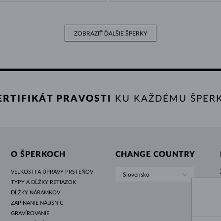
ZOBRAZIŤ ĎALŠIE ŠPERKY
ERTIFIKÁT PRAVOSTI
KU KAŽDÉMU ŠPER
O ŠPERKOCH
CHANGE COUNTRY
VEĽKOSTI A ÚPRAVY PRSTEŇOV
Slovensko
TYPY A DĹŽKY RETIAZOK
DĹŽKY NÁRAMKOV
ZAPÍNANIE NÁUŠNÍC
GRAVÍROVANIE