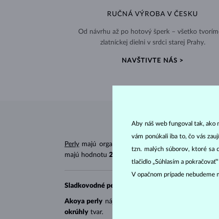
RUČNÁ VÝROBA V ČESKU
Od návrhu až po hotový šperk – všetko tvorím
zlatníckej dielni v srdci starej Prahy.
NAVŠTIVTE NÁS >
Aby náš web fungoval tak, ako m
vám ponúkali iba to, čo vás zau
Perly
majú organický pôvod, čím sa líšia od väčši
tzn. malých súborov, ktoré sa 
majú hodnotu
2,5–4,5
.
tlačidlo „Súhlasím a pokračovať
V opačnom prípade nebudeme m
Sladkovodné perly
sú pestované v sladkovodných
Akoya perly
nájdeme v Číne, Vietname či Japons
okrúhly
tvar.