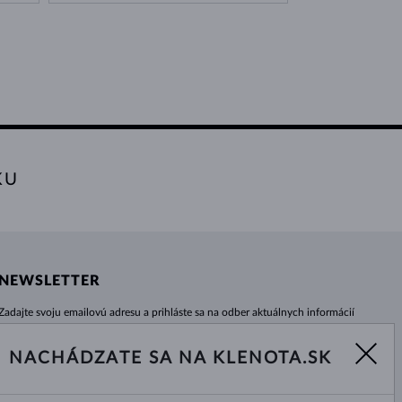
KU
NEWSLETTER
Zadajte svoju emailovú adresu a prihláste sa na odber aktuálnych informácií
z e-shopu klenota.sk.
Žiadna novinka, akcia či zľava Vám už neunikne!
NACHÁDZATE SA NA KLENOTA.SK
ODOBERAŤ