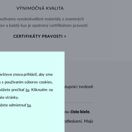
VÝNIMOČNÁ KVALITA
užívame vysokokvalitné materiály z overených
jov a každý kus je opatrený certifikátom pravosti.
CERTIFIKÁTY PRAVOSTI >
ávšteve znova prihlásiť, aby sme
as s používaním súborov cookies,
vodných lastúrnikov. Na Mohsovej stupnici tvrdosti
môžete prečítať
tu
. Kliknutím na
aše stránky.
ôžete odmietnuť
tu
.
rokové
). Sladkovodné perly sú väčšinou
čisto biele
.
 perly bývajú
čisto biele
s teplými odleskami. Majú