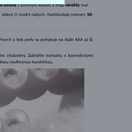
o-zelené
s kovovým leskom a majú
okrúhly
tvar.
, zelený či modrý nádych. Nadobúdajú rozmery
10-
 Povrch a lesk perly sa pohybuje na škále AAA až B,
eľmi chúlostivý. Zabráňte kontaktu s kozmetickými
mäkkou navlhčenou handričkou.