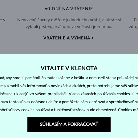
60 DNÍ NA VRÁTENIE
e v
Nenosené šperky môžete jednoducho vrátiť, a ak ste si
Po
vybrali prsteň, prvá úprava veľkosti je zdarma.
zdro
VRÁTENIE A VÝMENA >
VITAJTE V KLENOTA
á, aby sme si pamätali, čo máte uložené v košíku a nemuseli ste sa pri každej n
PERLOVÉ
ŠPERKY
jíma a mohli vás informovať o novinkách a akciách, preto potrebujeme váš súhl
ny ostatných drahokamov. Vznikajú vo vnútri lastúry morských i sladko
dočasne ukladajú vo vašom prehliadači. Viac o zásadách používania cookies si 
“ nám tento súhlas dočasne udelíte a pomôžete nám zlepšovať a sprehľadňovať n
ôcť súbory cookies používať a funkčnosť stránok bude obmedzená. Cookies m
 chovoch. Nadobúdajú
rôzne veľkosti
i rôzne tvary (
okrúhle, oválne, ba
SÚHLASÍM A POKRAČOVAŤ
ku. Môžu dosahovať veľkosť
5-9 mm
v závislosti na teplote vody. Akoya