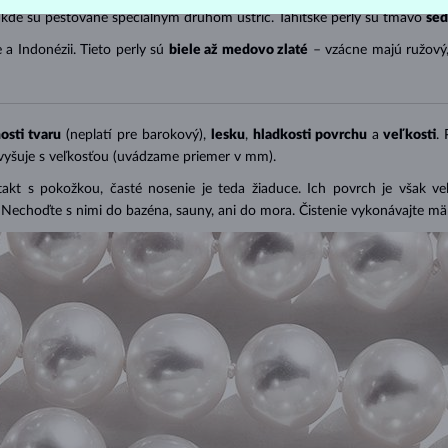
 kde sú pestované špeciálnym druhom ustríc. Tahitské perly sú tmavo
šed
 a Indonézii. Tieto perly sú
biele až medovo zlaté
– vzácne majú ružový
osti tvaru
(neplatí pre barokový),
lesku
,
hladkosti povrchu
a
veľkosti
.
zvyšuje s veľkosťou (uvádzame priemer v mm).
takt s pokožkou, časté nosenie je teda žiaduce. Ich povrch je však v
). Nechoďte s nimi do bazéna, sauny, ani do mora. Čistenie vykonávajte 