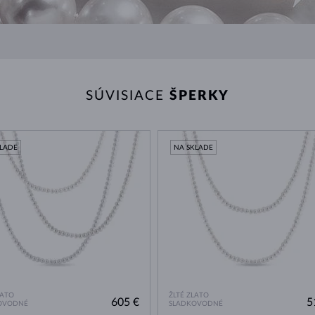
SÚVISIACE
ŠPERKY
KLADE
NA SKLADE
LATO
ŽLTÉ ZLATO
605 €
5
OVODNÉ
SLADKOVODNÉ