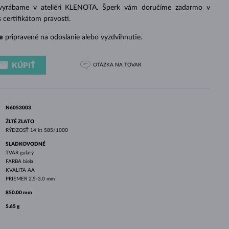
BIELE ZLATO
RUŽOVÉ ZLATO
BIELE ZLATO
 vyrábame v ateliéri KLENOTA. Šperk vám doručíme zadarmo v
s certifikátom pravosti.
e
pripravené na odoslanie alebo vyzdvihnutie.
KÚPIŤ
OTÁZKA
NA TOVAR
N6053003
ŽLTÉ ZLATO
RÝDZOSŤ
14 kt 585/1000
SLADKOVODNÉ
TVAR
guľatý
FARBA
biela
KVALITA
AA
PRIEMER
2.5-3.0 mm
850.00 mm
5.65 g