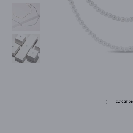
ZVÄČŠIŤ O