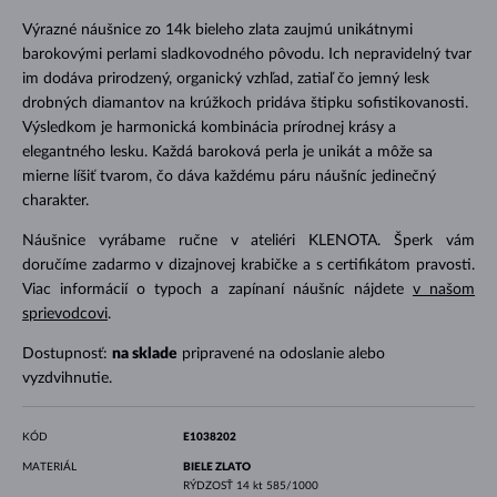
Výrazné náušnice zo 14k bieleho zlata zaujmú unikátnymi
barokovými perlami sladkovodného pôvodu. Ich nepravidelný tvar
im dodáva prirodzený, organický vzhľad, zatiaľ čo jemný lesk
drobných diamantov na krúžkoch pridáva štipku sofistikovanosti.
Výsledkom je harmonická kombinácia prírodnej krásy a
elegantného lesku. Každá baroková perla je unikát a môže sa
mierne líšiť tvarom, čo dáva každému páru náušníc jedinečný
charakter.
Náušnice vyrábame ručne v ateliéri KLENOTA. Šperk vám
doručíme zadarmo v dizajnovej krabičke a s certifikátom pravosti.
Viac informácií o typoch a zapínaní náušníc nájdete
v našom
sprievodcovi
.
Dostupnosť:
na sklade
pripravené na odoslanie alebo
vyzdvihnutie.
KÓD
E1038202
MATERIÁL
BIELE ZLATO
RÝDZOSŤ
14 kt 585/1000