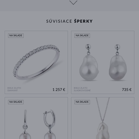
SÚVISIACE
ŠPERKY
NA SKLADE
NA SKLADE
BIELE ZLATO
BIELE ZLATO
1 257 €
735 €
DIAMANT
SLADKOVODNÉ
NA SKLADE
NA SKLADE