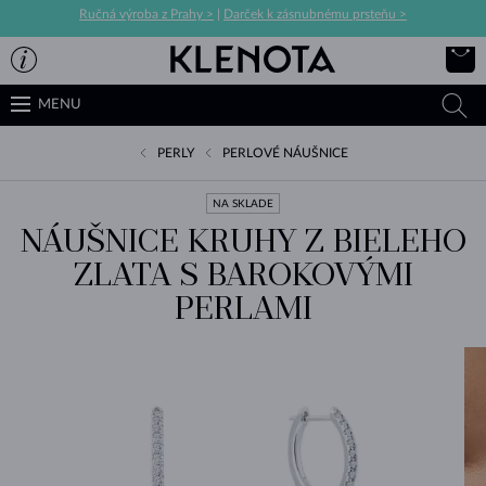
Ručná výroba z Prahy >
|
Darček k zásnubnému prsteňu >
MENU
PERLY
PERLOVÉ NÁUŠNICE
NA SKLADE
NÁUŠNICE KRUHY Z BIELEHO
ZLATA S BAROKOVÝMI
PERLAMI