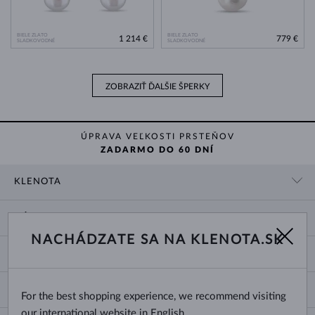
BIELE ZLATO
BIELE ZLATO
1 214 €
779 €
SLADKOVODNÉ
SLADKOVODNÉ
ZOBRAZIŤ ĎALŠIE ŠPERKY
ÚPRAVA VEĽKOSTI PRSTEŇOV
ZADARMO DO 60 DNÍ
KLENOTA
KONTAKTNÉ ÚDAJE
NÁKUP
SHOWROOM
NACHÁDZATE SA NA KLENOTA.SK
DODANIE A PLATBA ZA TOVAR
O NÁS
O ŠPERKOCH
VRÁTENIE A VÝMENA
PRE MÉDIÁ
VEĽKOSTI A ÚPRAVY PRSTEŇOV
REKLAMÁCIA
BLOG
CHANGE COUNTRY
For the best shopping experience, we recommend visiting
TYPY A DĹŽKY RETIAZOK
VÝBER SVADOBNÝCH OBRÚČOK
our international website in English.