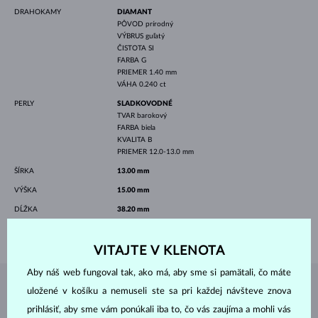
DRAHOKAMY
DIAMANT
PÔVOD
prírodný
VÝBRUS
guľatý
ČISTOTA
SI
FARBA
G
PRIEMER
1.40 mm
VÁHA
0.240 ct
PERLY
SLADKOVODNÉ
TVAR
barokový
FARBA
biela
KVALITA
B
PRIEMER
12.0-13.0 mm
ŠÍRKA
13.00 mm
VÝŠKA
15.00 mm
DĹŽKA
38.20 mm
VÁHA
11.10 g
VITAJTE V KLENOTA
Aby náš web fungoval tak, ako má, aby sme si pamätali, čo máte
uložené v košíku a nemuseli ste sa pri každej návšteve znova
ŠPERKY Z
ATELIÉRU KLENOTA
prihlásiť, aby sme vám ponúkali iba to, čo vás zaujíma a mohli vás