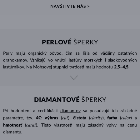
NAVŠTIVTE NÁS >
PERLOVÉ
ŠPERKY
Perly
majú organický pôvod, čím sa líšia od väčšiny ostatných
drahokamov. Vznikajú vo vnútri lastúry morských i sladkovodných
lastúrnikov. Na Mohsovej stupnici tvrdosti majú hodnotu
2,5–4,5
.
DIAMANTOVÉ
ŠPERKY
Pri hodnotení a certifikácii
diamantov
sa posudzujú ich základné
cut
clarity
color
parametre, tzv.
4C: výbrus
(
),
čistota
(
),
farba
(
) a
carat
hmotnosť
(
). Tieto vlastnosti majú zásadný vplyv na cenu
diamantu.