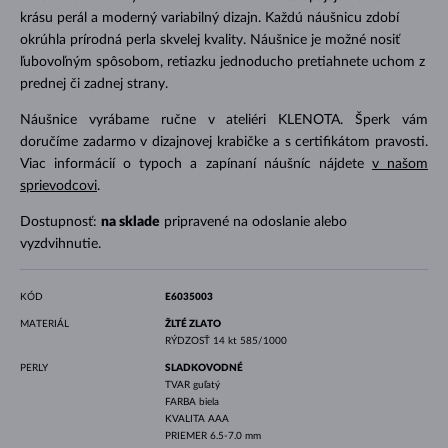
krásu perál a moderný variabilný dizajn. Každú náušnicu zdobí
okrúhla prírodná perla skvelej kvality. Náušnice je možné nosiť
ľubovoľným spôsobom, retiazku jednoducho pretiahnete uchom z
prednej či zadnej strany.
Náušnice vyrábame ručne v ateliéri KLENOTA. Šperk vám
doručíme zadarmo v dizajnovej krabičke a s certifikátom pravosti.
Viac informácií o typoch a zapínaní náušníc nájdete
v našom
sprievodcovi
.
Dostupnosť:
na sklade
pripravené na odoslanie alebo
vyzdvihnutie.
KÓD
E6035003
MATERIÁL
ŽLTÉ ZLATO
RÝDZOSŤ
14 kt 585/1000
PERLY
SLADKOVODNÉ
TVAR
guľatý
FARBA
biela
KVALITA
AAA
PRIEMER
6.5-7.0 mm