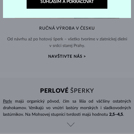
SÚHLASÍM A POKRAČOVAŤ
RUČNÁ VÝROBA V ČESKU
Od návrhu až po hotový šperk – všetko tvoríme v zlatníckej dielni
v srdci starej Prahy.
NAVŠTIVTE NÁS >
PERLOVÉ
ŠPERKY
Perly
majú organický pôvod, čím sa líšia od väčšiny ostatných
drahokamov. Vznikajú vo vnútri lastúry morských i sladkovodných
lastúrnikov. Na Mohsovej stupnici tvrdosti majú hodnotu
2,5–4,5
.