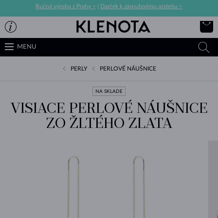
Ručná výroba z Prahy >
|
Darček k zásnubnému prsteňu >
MENU
PERLY
PERLOVÉ NÁUŠNICE
NA SKLADE
VISIACE PERLOVÉ NÁUŠNICE
ZO ŽLTÉHO ZLATA