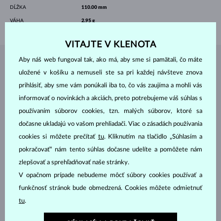
DĹŽKA
110.00 mm
VÁHA
2.95 g
VITAJTE V KLENOTA
Aby náš web fungoval tak, ako má, aby sme si pamätali, čo máte
ŠPERKY Z
ATELIÉRU KLENOTA
uložené v košíku a nemuseli ste sa pri každej návšteve znova
prihlásiť, aby sme vám ponúkali iba to, čo vás zaujíma a mohli vás
informovať o novinkách a akciách, preto potrebujeme váš súhlas s
používaním súborov cookies, tzn. malých súborov, ktoré sa
dočasne ukladajú vo vašom prehliadači. Viac o zásadách používania
cookies si môžete prečítať
tu
. Kliknutím na tlačidlo „Súhlasím a
pokračovať“ nám tento súhlas dočasne udelíte a pomôžete nám
zlepšovať a sprehľadňovať naše stránky.
V opačnom prípade nebudeme môcť súbory cookies používať a
funkčnosť stránok bude obmedzená. Cookies môžete odmietnuť
tu
.