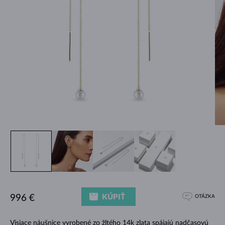
KÚPIŤ
996 €
OTÁZKA
Visiace náušnice vyrobené zo žltého 14k zlata spájajú nadčasovú