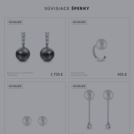
SÚVISIACE
ŠPERKY
NA SKLADE
NA SKLADE
BIELE ZLATO & DIAMANT
BIELE ZLATO
1 735 €
431 €
TAHITSKÁ
SLADKOVODNÉ
NA SKLADE
NA SKLADE