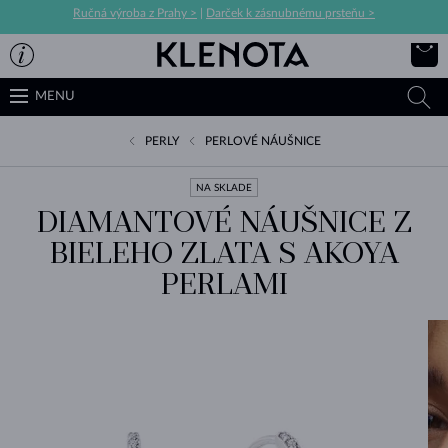
Ručná výroba z Prahy >
|
Darček k zásnubnému prsteňu >
MENU
PERLY
PERLOVÉ NÁUŠNICE
NA SKLADE
DIAMANTOVÉ NÁUŠNICE Z
BIELEHO ZLATA S AKOYA
PERLAMI