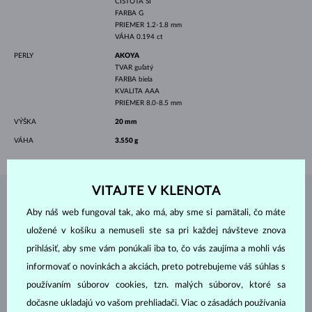
ČISTOTA
SI
FARBA
G
PRIEMER
1.2-1.8 mm
VÁHA
0.194 ct
PERLY
AKOYA
TVAR
guľatý
FARBA
biela
KVALITA
AAA
PRIEMER
8.0-8.5 mm
VÝŠKA
20 mm
VÁHA
3.550 g
VITAJTE V KLENOTA
ŠPERKY Z
ATELIÉRU KLENOTA
Aby náš web fungoval tak, ako má, aby sme si pamätali, čo máte
uložené v košíku a nemuseli ste sa pri každej návšteve znova
prihlásiť, aby sme vám ponúkali iba to, čo vás zaujíma a mohli vás
informovať o novinkách a akciách, preto potrebujeme váš súhlas s
používaním súborov cookies, tzn. malých súborov, ktoré sa
dočasne ukladajú vo vašom prehliadači. Viac o zásadách používania