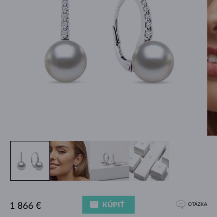
KÚPIŤ
1 866 €
OTÁZKA