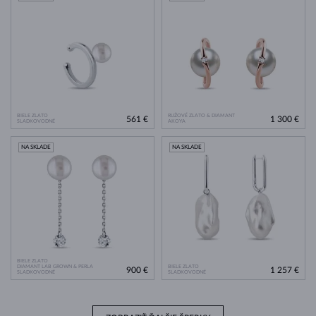
BIELE ZLATO
RUŽOVÉ ZLATO & DIAMANT
561 €
1 300 €
SLADKOVODNÉ
AKOYA
NA SKLADE
NA SKLADE
BIELE ZLATO
DIAMANT LAB GROWN & PERLA
BIELE ZLATO
900 €
1 257 €
SLADKOVODNÉ
SLADKOVODNÉ