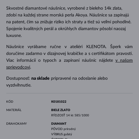
Skvostné diamantové náušnice, vyrobené z bieleho 14k zlata,
zdobí na každej strane morská perla Akoya. Náušnice sa zapínajú
na patent, čím sa znižuje riziko ich straty a tiež sú veľmi pohodlné.
Spojenie kvalitných perál a okrúhlych diamantov pôsobí naozaj
luxusne.
Náušnice vyrábame ručne v ateliéri KLENOTA. Šperk vám
doručíme zadarmo v dizajnovej krabičke a s certifikátom pravosti.
Viac informácií o typoch a zapínaní náušníc nájdete
v našom
sprievodcovi
.
Dostupnosť:
na sklade
pripravené na odoslanie alebo
vyzdvihnutie.
KÓD
K0181022
MATERIÁL
BIELE ZLATO
RÝDZOSŤ
14 kt 585/1000
DRAHOKAMY
DIAMANT
PÔVOD
prírodný
VÝBRUS
guľatý