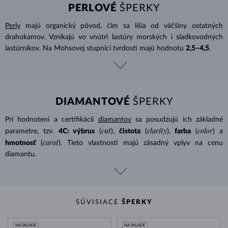
PERLOVÉ
ŠPERKY
Perly
majú organický pôvod, čím sa líšia od väčšiny ostatných
drahokamov. Vznikajú vo vnútri lastúry morských i sladkovodných
lastúrnikov. Na Mohsovej stupnici tvrdosti majú hodnotu
2,5–4,5
.
DIAMANTOVÉ
ŠPERKY
Pri hodnotení a certifikácii
diamantov
sa posudzujú ich základné
cut
clarity
color
parametre, tzv.
4C: výbrus
(
),
čistota
(
),
farba
(
) a
carat
hmotnosť
(
). Tieto vlastnosti majú zásadný vplyv na cenu
diamantu.
SÚVISIACE
ŠPERKY
NA SKLADE
NA SKLADE