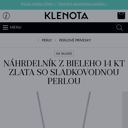
Ručná výroba z Prahy >
|
Darček k zásnubnému prsteňu >
MENU
PERLY
PERLOVÉ PRÍVESKY
NA SKLADE
NÁHRDELNÍK Z BIELEHO 14 KT
ZLATA SO SLADKOVODNOU
PERLOU