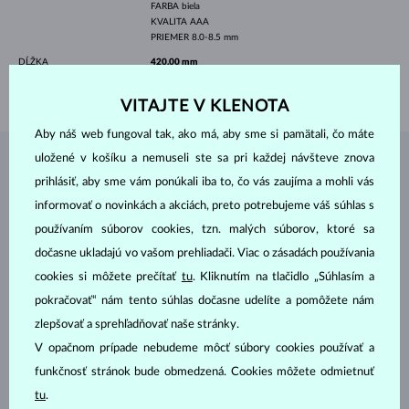
FARBA
biela
KVALITA
AAA
PRIEMER
8.0-8.5 mm
DĹŽKA
420.00 mm
VÁHA
2.50 g
VITAJTE V KLENOTA
Aby náš web fungoval tak, ako má, aby sme si pamätali, čo máte
uložené v košíku a nemuseli ste sa pri každej návšteve znova
ŠPERKY Z
ATELIÉRU KLENOTA
prihlásiť, aby sme vám ponúkali iba to, čo vás zaujíma a mohli vás
informovať o novinkách a akciách, preto potrebujeme váš súhlas s
používaním súborov cookies, tzn. malých súborov, ktoré sa
dočasne ukladajú vo vašom prehliadači. Viac o zásadách používania
cookies si môžete prečítať
tu
. Kliknutím na tlačidlo „Súhlasím a
pokračovať“ nám tento súhlas dočasne udelíte a pomôžete nám
zlepšovať a sprehľadňovať naše stránky.
V opačnom prípade nebudeme môcť súbory cookies používať a
funkčnosť stránok bude obmedzená. Cookies môžete odmietnuť
tu
.