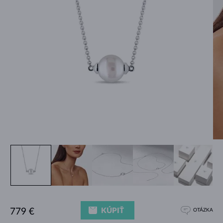
KÚPIŤ
779 €
OTÁZKA