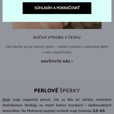
SÚHLASÍM A POKRAČOVAŤ
RUČNÁ VÝROBA V ČESKU
Od návrhu až po hotový šperk – všetko tvoríme v zlatníckej dielni
v srdci starej Prahy.
NAVŠTIVTE NÁS >
PERLOVÉ
ŠPERKY
Perly
majú organický pôvod, čím sa líšia od väčšiny ostatných
drahokamov. Vznikajú vo vnútri lastúry morských i sladkovodných
lastúrnikov. Na Mohsovej stupnici tvrdosti majú hodnotu
2,5–4,5
.