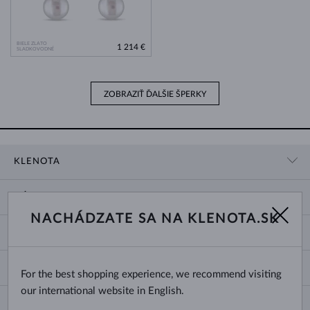
BIELE ZLATO
1 214 €
SLADKOVODNÉ
ZOBRAZIŤ ĎALŠIE ŠPERKY
KLENOTA
KONTAKTNÉ ÚDAJE
NÁKUP
SHOWROOM
NACHÁDZATE SA NA KLENOTA.SK
DODANIE A PLATBA ZA TOVAR
O NÁS
O ŠPERKOCH
VRÁTENIE A VÝMENA
PRE MÉDIÁ
VEĽKOSTI A ÚPRAVY PRSTEŇOV
REKLAMÁCIA
BLOG
CHANGE COUNTRY
For the best shopping experience, we recommend visiting
TYPY A DĹŽKY RETIAZOK
VÝBER SVADOBNÝCH OBRÚČOK
our international website in English.
DĹŽKY NÁRAMKOV
CERTIFIKÁTY PRAVOSTI
Slovensko
NEWSLETTER