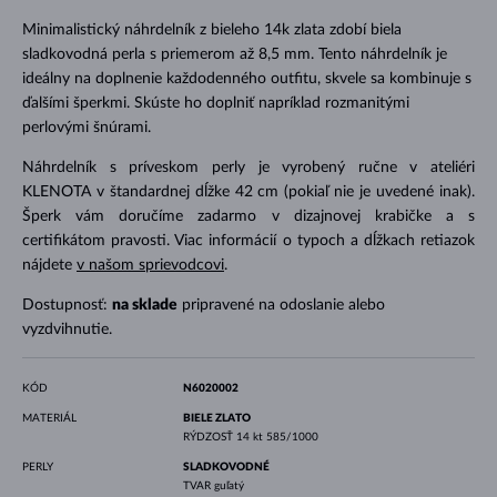
Minimalistický náhrdelník z bieleho 14k zlata zdobí biela
sladkovodná perla s priemerom až 8,5 mm. Tento náhrdelník je
ideálny na doplnenie každodenného outfitu, skvele sa kombinuje s
ďalšími šperkmi. Skúste ho doplniť napríklad rozmanitými
perlovými šnúrami.
Náhrdelník s príveskom perly je vyrobený ručne v ateliéri
KLENOTA v štandardnej dĺžke 42 cm (pokiaľ nie je uvedené inak).
Šperk vám doručíme zadarmo v dizajnovej krabičke a s
certifikátom pravosti. Viac informácií o typoch a dĺžkach retiazok
nájdete
v našom sprievodcovi
.
Dostupnosť:
na sklade
pripravené na odoslanie alebo
vyzdvihnutie.
KÓD
N6020002
MATERIÁL
BIELE ZLATO
RÝDZOSŤ
14 kt 585/1000
PERLY
SLADKOVODNÉ
TVAR
guľatý