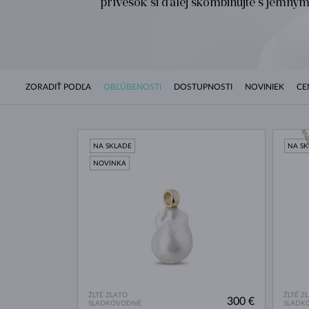
prívesok si ďalej skombinujte s jemný
ZORADIŤ PODĽA
OBĽÚBENOSTI
DOSTUPNOSTI
NOVINIEK
CE
NA SKLADE
NA S
NOVINKA
ŽLTÉ ZLATO
ŽLTÉ Z
300 €
SLADKOVODNÉ
SLADK