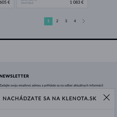
605 €
1 083 €
TAHITSKÁ
1
2
3
4
»
NEWSLETTER
Zadajte svoju emailovú adresu a prihláste sa na odber aktuálnych informácií
z e-shopu klenota.sk.
Žiadna novinka, akcia či zľava Vám už neunikne!
NACHÁDZATE SA NA KLENOTA.SK
ODOBERAŤ