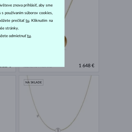
ávšteve znova prihlásiť, aby sme
as s používaním súborov cookies,
môžete prečítať
tu
. Kliknutím na
aše stránky.
ôžete odmietnuť
tu
.
ŽLTÉ ZLATO & DIAMANT
822 €
1 648 €
JUŽNÉHO PACIFIKU
NA SKLADE