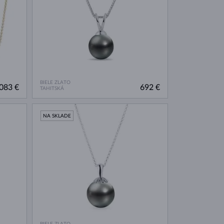
BIELE ZLATO
083 €
692 €
TAHITSKÁ
NA SKLADE
BIELE ZLATO