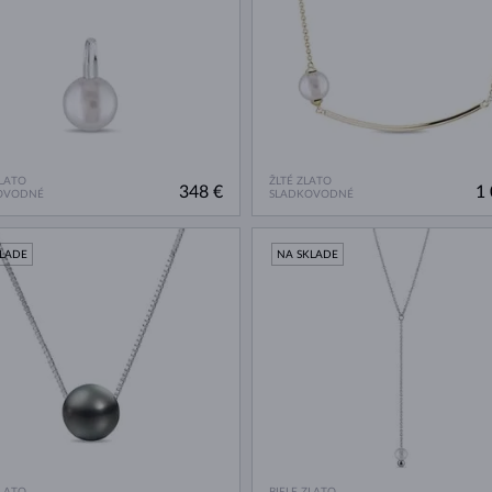
ZLATO
ŽLTÉ ZLATO
348 €
1 
OVODNÉ
SLADKOVODNÉ
KLADE
NA SKLADE
ZLATO
BIELE ZLATO