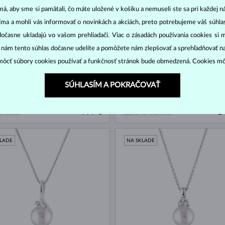
á, aby sme si pamätali, čo máte uložené v košíku a nemuseli ste sa pri každej n
jíma a mohli vás informovať o novinkách a akciách, preto potrebujeme váš súhl
dočasne ukladajú vo vašom prehliadači. Viac o zásadách používania cookies si 
“ nám tento súhlas dočasne udelíte a pomôžete nám zlepšovať a sprehľadňovať n
ôcť súbory cookies používať a funkčnosť stránok bude obmedzená. Cookies m
SÚHLASÍM A POKRAČOVAŤ
 ZLATO
ŽLTÉ ZLATO & DIAMANT
779 €
1 
OVODNÉ
JUŽNÉHO PACIFIKU
KLADE
NA SKLADE