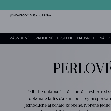
SHOWROOM DUŠNÍ 6, PRAHA
ZÁSNUBNÉ
SVADOBNÉ
PRSTENE
NÁUŠNICE
NÁHRD
Zásnubné prstene
Svadobné obrúčky
Prstene
Náušnice
Náhrdelníky
Náramky
Perly
Šperky
Darčeky
Kolekcie KLENOTA
PERLOVÉ
Odhaľte dokonalú krásu perál a vyberte si s
dokonale ladí s ďalšími perlovými šperkam
jednoduché aj bohato zdobené, tvorené jedno