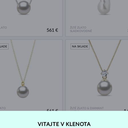
ZLATO
ŽLTÉ ZLATO
561 €
SLADKOVODNÉ
KLADE
NA SKLADE
LATO
ŽLTÉ ZLATO & DIAMANT
561 €
1 
AKOYA
VITAJTE V KLENOTA
KLADE
NA SKLADE