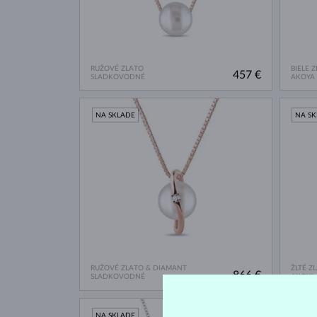
RUŽOVÉ ZLATO
BIELE 
457 €
SLADKOVODNÉ
AKOYA
NA SKLADE
NA S
RUŽOVÉ ZLATO & DIAMANT
ŽLTÉ Z
866 €
SLADKOVODNÉ
AKOYA
NA SKLADE
NA S