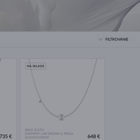
BIELE ZLATO
RUŽOVÉ ZLATO
BIELE ZLATO
FILTROVANIE
NA SKLADE
BIELE ZLATO
DIAMANT LAB GROWN & PERLA
735 €
648 €
SLADKOVODNÉ