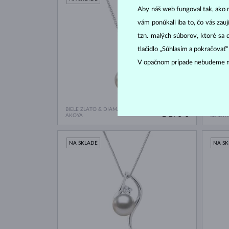
Aby náš web fungoval tak, ako m
vám ponúkali iba to, čo vás zau
tzn. malých súborov, ktoré sa 
tlačidlo „Súhlasím a pokračovať
V opačnom prípade nebudeme m
BIELE ZLATO & DIAMANT
RUŽOVÉ
1 170 €
AKOYA
SLADK
NA SKLADE
NA S