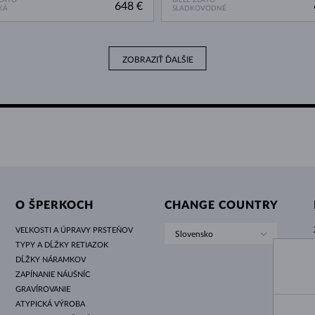
648 €
KÁ
SLADKOVODNÉ
ZOBRAZIŤ ĎALŠIE
O ŠPERKOCH
CHANGE COUNTRY
VEĽKOSTI A ÚPRAVY PRSTEŇOV
Slovensko
TYPY A DĹŽKY RETIAZOK
DĹŽKY NÁRAMKOV
ZAPÍNANIE NÁUŠNÍC
GRAVÍROVANIE
ATYPICKÁ VÝROBA