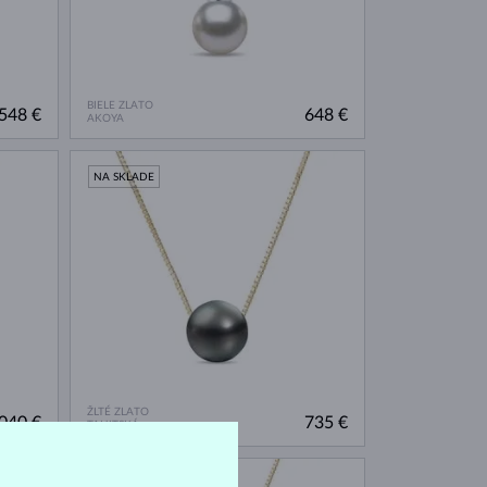
BIELE ZLATO
548 €
648 €
AKOYA
NA SKLADE
ŽLTÉ ZLATO
040 €
735 €
TAHITSKÁ