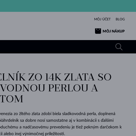
MÔJ ÚČET
BLOG
MÔJ NÁKUP
LNÍK ZO 14K ZLATA SO
ŽLTÉ ZLATO
TANZANITY
TURMALÍNY
ZAFÍRY
VODNOU PERLOU A
RUŽOVÉ ZLATO
TOPÁSY
VLTAVÍNY
SMARAGDY
NTOM
TURMALÍNY
MINERÁLY
VLTAVÍNY
VÝNIMOČNÝ
ELEGANCIA
NÁRAMKY
KOLEKCIE
PRÍVESKY
KRÁSOU
KRÁSNE
ŠPERKY
KRÁSU
LÁSKA
VLTAVÍNY
PERLOVÉ PRÍVESKY
MINERÁLY
enezia zo žltého zlata zdobí biela sladkovodná perla, doplnená
PRE BÁBÄTKÁ
BIELE ZLATO
SVADOBNÉ
áhrdelník sa dobre nosí samostatne aj v kombinácii s ďalšími
noduchému a nadčasovému prevedeniu je tiež pekným darčekom k
SVADOBNÉ
ŽLTÉ ZLATO
ŽLTÉ ZLATO
POZRIEŤ
POZRIEŤ
POZRIEŤ
POZRIEŤ
POZRIEŤ
POZRIEŤ
POZRIEŤ
POZRIEŤ
POZRIEŤ
POZRIEŤ
 alebo inej výnimočnej príležitosti.