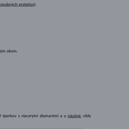
ásnubných prsteňov
).
oľným okom.
U šperkov s viacerými diamantmi a u
náušníc
vždy