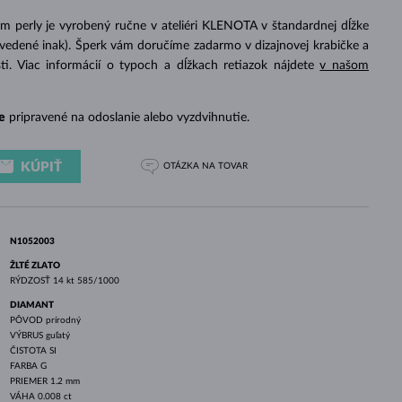
BIELE ZLATO
RUŽOVÉ ZLATO
BIELE ZLATO
om perly je vyrobený ručne v ateliéri KLENOTA v štandardnej dĺžke
uvedené inak). Šperk vám doručíme zadarmo v dizajnovej krabičke a
sti. Viac informácií o typoch a dĺžkach retiazok nájdete
v našom
e
pripravené na odoslanie alebo vyzdvihnutie.
KÚPIŤ
OTÁZKA
NA TOVAR
N1052003
ŽLTÉ ZLATO
RÝDZOSŤ
14 kt 585/1000
DIAMANT
PÔVOD
prírodný
VÝBRUS
guľatý
ČISTOTA
SI
FARBA
G
PRIEMER
1.2 mm
VÁHA
0.008 ct