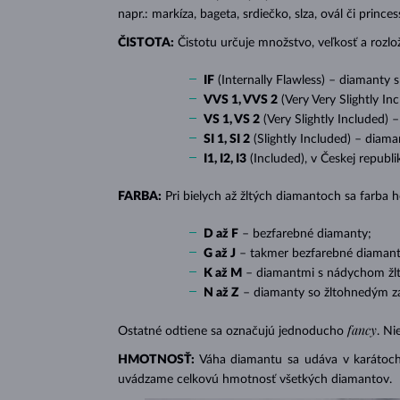
napr.: markíza, bageta, srdiečko, slza, ovál či prin
ČISTOTA:
Čistotu určuje množstvo, veľkosť a rozlo
IF
(Internally Flawless) – diamanty 
VVS 1, VVS 2
(Very Very Slightly In
VS 1, VS 2
(Very Slightly Included) 
SI 1, SI 2
(Slightly Included) – diama
I1, I2, I3
(Included), v Českej republ
FARBA:
Pri bielych až žltých diamantoch sa farba
D až F
– bezfarebné diamanty;
G až J
– takmer bezfarebné diamant
K až M
– diamantmi s nádychom žlte
N až Z
– diamanty so žltohnedým z
fancy
Ostatné odtiene sa označujú jednoducho
. Ni
HMOTNOSŤ:
Váha diamantu sa udáva v karátoch 
uvádzame celkovú hmotnosť všetkých diamantov.