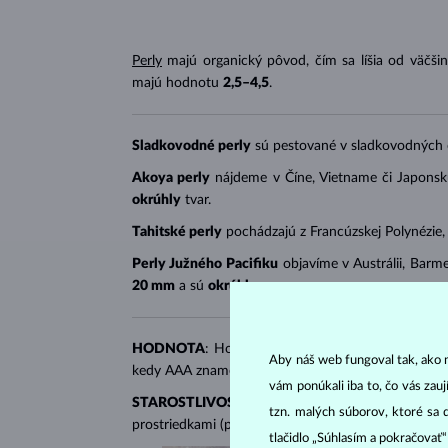
Perly
majú organický pôvod, čím sa líšia od väčši
majú hodnotu
2,5–4,5
.
Sladkovodné perly
sú pestované v sladkovodných
Akoya perly
nájdeme v Číne, Vietname či Japons
okrúhly
tvar.
Tahitské perly
pochádzajú z Francúzskej Polynézie,
Perly Južného Pacifiku
objavíme v Austrálii, Barme
20 mm
a sú
okrúhle
.
HODNOTA
: Hodnota perál sa odvíja od
pravideln
Aby náš web fungoval tak, ako m
kedy AAA znamená najvyššiu kvalitu. Cena sa tiež 
vám ponúkali iba to, čo vás zau
STAROSTLIVOSŤ
:
Perlovým šperkom
svedčí kon
tzn. malých súborov, ktoré sa 
prostriedkami (parfumy, laky na vlasy alebo krémy
tlačidlo „Súhlasím a pokračovať