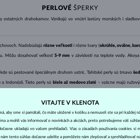
PERLOVÉ
ŠPERKY
ny ostatných drahokamov. Vznikajú vo vnútri lastúry morských i sladko
 chovoch. Nadobúdajú
rôzne veľkosti
i rôzne tvary (
okrúhle, oválne, ba
ku. Môžu dosahovať veľkosť
5-9 mm
v závislosti na teplote vody. Akoya
 kde sú pestované špeciálnym druhom ustríc. Tahitské perly sú tmavo
šed
 a Indonézii. Tieto perly sú
biele až medovo zlaté
– vzácne majú ružový
VITAJTE V KLENOTA
osti tvaru
(neplatí pre barokový),
lesku
,
hladkosti povrchu
a
veľkosti
.
á, aby sme si pamätali, čo máte uložené v košíku a nemuseli ste sa pri každej n
zvyšuje s veľkosťou (uvádzame priemer v mm).
jíma a mohli vás informovať o novinkách a akciách, preto potrebujeme váš súhl
takt s pokožkou, časté nosenie je teda žiaduce. Ich povrch je však v
dočasne ukladajú vo vašom prehliadači. Viac o zásadách používania cookies si 
). Nechoďte s nimi do bazéna, sauny, ani do mora. Čistenie vykonávajte 
“ nám tento súhlas dočasne udelíte a pomôžete nám zlepšovať a sprehľadňovať n