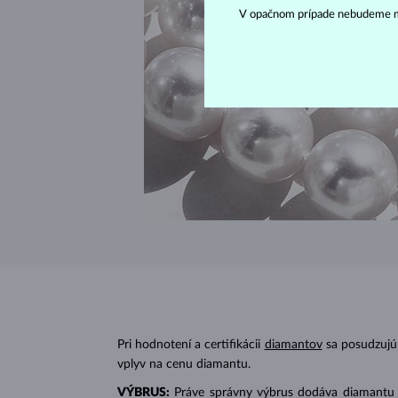
V opačnom prípade nebudeme m
Pri hodnotení a certifikácii
diamantov
sa posudzujú 
vplyv na cenu diamantu.
VÝBRUS:
Práve správny výbrus dodáva diamantu jeh