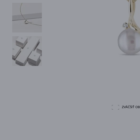
ZVÄČŠIŤ O