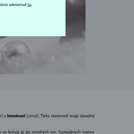
ôžete odmietnuť
tu
.
r
carat
) a
hmotnosť
(
). Tieto vlastnosti majú zásadný
 sa brúsia aj do mnohých tzv. fantazijných tvarov,