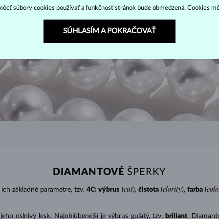
ôcť súbory cookies používať a funkčnosť stránok bude obmedzená. Cookies m
SÚHLASÍM A POKRAČOVAŤ
DIAMANTOVÉ
ŠPERKY
cut
clarity
colo
ich základné parametre, tzv.
4C: výbrus
(
),
čistota
(
),
farba
(
o oslnivý lesk. Najobľúbenejší je výbrus guľatý, tzv.
briliant
. Diamanty