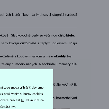
vodných lastúrnikov. Na Mohsovej stupnici tvrdosti
rokové
). Sladkovodné perly sú väčšinou
čisto biele
.
 perly bývajú
čisto biele
s teplými odleskami. Majú
o-zelené
s kovovým leskom a majú
okrúhly
tvar.
, zelený či modrý nádych. Nadobúdajú rozmery
10-
 Povrch a lesk perly sa pohybuje na škále AAA až B,
ávšteve znova prihlásiť, aby sme
as s používaním súborov cookies,
eľmi chúlostivý. Zabráňte kontaktu s kozmetickými
môžete prečítať
tu
. Kliknutím na
mäkkou navlhčenou handričkou.
aše stránky.