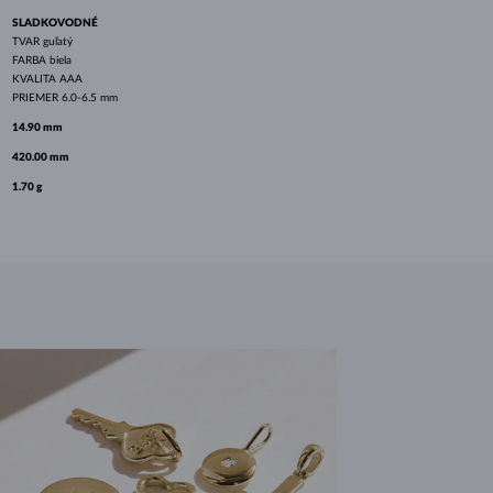
SLADKOVODNÉ
TVAR
guľatý
FARBA
biela
KVALITA
AAA
PRIEMER
6.0-6.5 mm
14.90 mm
420.00 mm
1.70 g