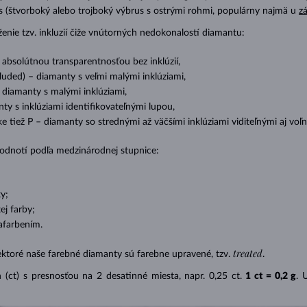
cess (štvorboký alebo trojboký výbrus s ostrými rohmi, populárny najmä u
z
ženie tzv. inkluzií čiže vnútorných nedokonalostí diamantu:
s absolútnou transparentnosťou bez inklúzií,
cluded) – diamanty s veľmi malými inklúziami,
– diamanty s malými inklúziami,
nty s inklúziami identifikovateľnými lupou,
ike tiež P – diamanty so strednými až väčšími inklúziami viditeľnými aj v
 hodnotí podľa medzinárodnej stupnice:
y;
j farby;
afarbením.
treated
ektoré naše farebné diamanty sú farebne upravené, tzv.
.
(ct) s presnosťou na 2 desatinné miesta, napr. 0,25 ct.
1 ct = 0,2 g
. 