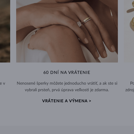
60 DNÍ NA VRÁTENIE
e v
Nenosené šperky môžete jednoducho vrátiť, a ak ste si
Po
vybrali prsteň, prvá úprava veľkosti je zdarma.
zdro
VRÁTENIE A VÝMENA >