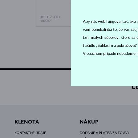
BIELE ZLATO
BIELE 
648 €
AKOYA
AKOYA
Aby náš web fungoval tak, ako m
vám ponúkali iba to, čo vás zau
tzn. malých súborov, ktoré sa 
tlačidlo „Súhlasím a pokračovať
V opačnom prípade nebudeme m
C
KLENOTA
NÁKUP
KONTAKTNÉ ÚDAJE
DODANIE A PLATBA ZA TOVAR