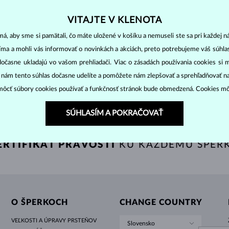
HALO ŠTÝL
ORIGINÁLNE SÚPRAVY
AMETYSTY
SINGLE
DRAHOKAMY
SLADKOVODNÉ PERLY
BEZEL OSADENIE
PRE MAMIČKU
BIELE ZLATO
MORGANITY
TOPÁSY
RUBÍNY
TIPY NA DARČEKY
VITAJTE V KLENOTA
ŽLTÉ ZLATO
MAGNETICKÉ NÁHRDELNÍKY
RUŽOVÉ ZLATO
ZLATO & DIAMANT
BIELE ZLATO & DIAMANT
1 170 €
1 3
AKOYA
á, aby sme si pamätali, čo máte uložené v košíku a nemuseli ste sa pri každej n
RUŽOVÉ ZLATO
GRAVÍROVATEĽNÉ
jíma a mohli vás informovať o novinkách a akciách, preto potrebujeme váš súhl
LETNÍ VRSTVENÍ
dočasne ukladajú vo vašom prehliadači. Viac o zásadách používania cookies si 
“ nám tento súhlas dočasne udelíte a pomôžete nám zlepšovať a sprehľadňovať n
ZOBRAZIŤ ĎALŠIE ŠPERKY
ôcť súbory cookies používať a funkčnosť stránok bude obmedzená. Cookies m
SÚHLASÍM A POKRAČOVAŤ
ERTIFIKÁT PRAVOSTI
KU KAŽDÉMU ŠPER
O ŠPERKOCH
CHANGE COUNTRY
VEĽKOSTI A ÚPRAVY PRSTEŇOV
Slovensko