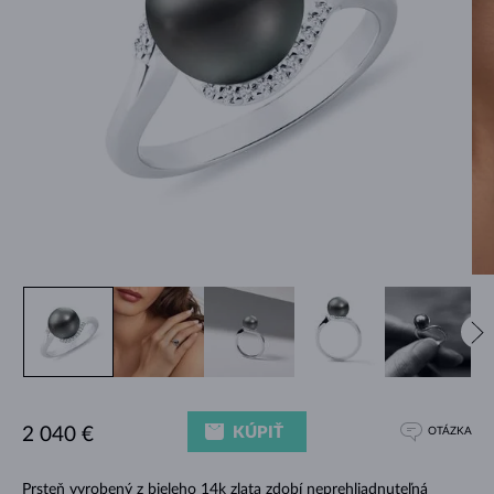
KÚPIŤ
2 040 €
OTÁZKA
Prsteň vyrobený z bieleho 14k zlata zdobí neprehliadnuteľná