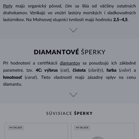
Perly
majú organický pôvod, čím sa líšia od väčšiny ostatných
drahokamov. Vznikajú vo vnútri lastúry morských i sladkovodných
lastúrnikov. Na Mohsovej stupnici tvrdosti majú hodnotu
2,5–4,5
.
DIAMANTOVÉ
ŠPERKY
Pri hodnotení a certifikácii
diamantov
sa posudzujú ich základné
cut
clarity
color
parametre, tzv.
4C: výbrus
(
),
čistota
(
),
farba
(
) a
carat
hmotnosť
(
). Tieto vlastnosti majú zásadný vplyv na cenu
diamantu.
SÚVISIACE
ŠPERKY
NA SKLADE
NA SKLADE