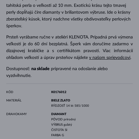
tahitská perla o veľkosti až 10 mm. Exotickú krásu tejto tmavej
perly dopĺňajú číre diamanty v briliantovom výbruse. Ide o krásny
zberateľský kúsok, ktorý nadchne všetky obdivovateľky perlových
šperkov.
Prsteň vyrábame ručne v ateliéri KLENOTA. Prípadná prvá výmena
veľkosti je do 60 dní bezplatná. Šperk vám doručíme zadarmo v
dizajnovej krabičke a s certifikátom pravosti. Viac informácií
ohľadom veľkostí a úprav prsteňov nájdete
v našom sprievodcovi
.
Dostupnosť:
na sklade
pripravené na odoslanie alebo
vyzdvihnutie.
KÓD
K0176012
MATERIÁL
BIELE ZLATO
RÝDZOSŤ
14 kt 585/1000
DRAHOKAMY
DIAMANT
PÔVOD
prírodný
VÝBRUS
guľatý
ČISTOTA
SI
FARBA
G