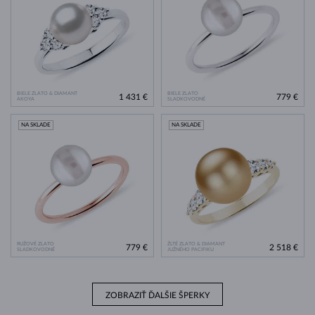
BIELE ZLATO & DIAMANT
BIELE ZLATO
1 431 €
779 €
AKOYA
SLADKOVODNÉ
NA SKLADE
NA SKLADE
RUŽOVÉ ZLATO
ŽLTÉ ZLATO & DIAMANT
779 €
2 518 €
SLADKOVODNÉ
JUŽNÉHO PACIFIKU
ZOBRAZIŤ ĎALŠIE ŠPERKY