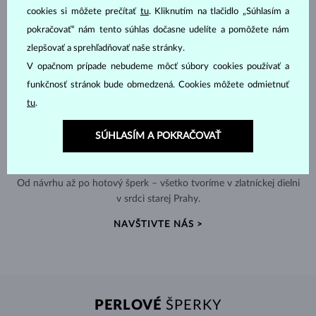
cookies si môžete prečítať
tu
. Kliknutím na tlačidlo „Súhlasím a
pokračovať“ nám tento súhlas dočasne udelíte a pomôžete nám
zlepšovať a sprehľadňovať naše stránky.
V opačnom prípade nebudeme môcť súbory cookies používať a
funkčnosť stránok bude obmedzená. Cookies môžete odmietnuť
tu
.
SÚHLASÍM A POKRAČOVAŤ
RUČNÁ VÝROBA V ČESKU
Od návrhu až po hotový šperk – všetko tvoríme v zlatníckej dielni
v srdci starej Prahy.
NAVŠTIVTE NÁS >
PERLOVÉ
ŠPERKY