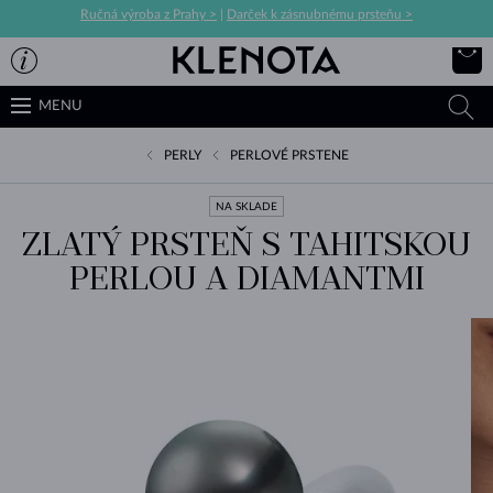
Ručná výroba z Prahy >
|
Darček k zásnubnému prsteňu >
MENU
PERLY
PERLOVÉ PRSTENE
NA SKLADE
ZLATÝ PRSTEŇ S TAHITSKOU
PERLOU A DIAMANTMI