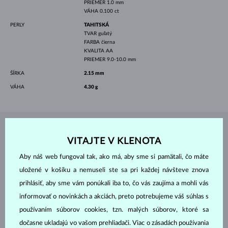
PRIEMER
1.0 mm
VÁHA
0.100 ct
PERLY
TAHITSKÁ
TVAR
guľatý
FARBA
čierna
KVALITA
AA
PRIEMER
9.0-10.0 mm
ŠÍRKA
2.15 mm
VÁHA
4.30 g
ŠPERKY Z
ATELIÉRU KLENOTA
VITAJTE V KLENOTA
Aby náš web fungoval tak, ako má, aby sme si pamätali, čo máte
uložené v košíku a nemuseli ste sa pri každej návšteve znova
prihlásiť, aby sme vám ponúkali iba to, čo vás zaujíma a mohli vás
informovať o novinkách a akciách, preto potrebujeme váš súhlas s
používaním súborov cookies, tzn. malých súborov, ktoré sa
dočasne ukladajú vo vašom prehliadači. Viac o zásadách používania