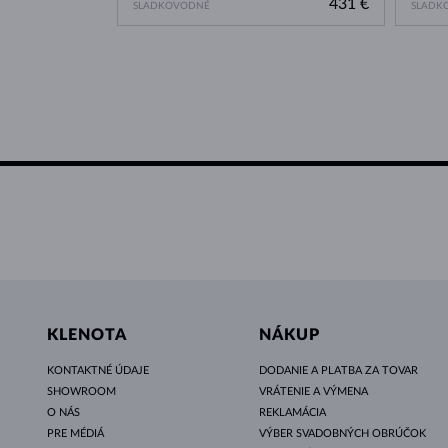
431 €
SLADKOVODNÉ
SLADK
KLENOTA
NÁKUP
KONTAKTNÉ ÚDAJE
DODANIE A PLATBA ZA TOVAR
SHOWROOM
VRÁTENIE A VÝMENA
O NÁS
REKLAMÁCIA
PRE MÉDIÁ
VÝBER SVADOBNÝCH OBRÚČOK