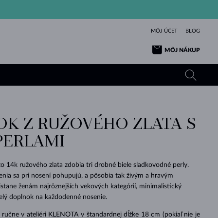
MÔJ ÚČET
BLOG
MÔJ NÁKUP
K Z RUŽOVÉHO ZLATA S
ŽLTÉ ZLATO
TANZANITY
TURMALÍNY
ZAFÍRY
PERLAMI
RUŽOVÉ ZLATO
TOPÁSY
VLTAVÍNY
SMARAGDY
TURMALÍNY
MINERÁLY
VLTAVÍNY
 14k ružového zlata zdobia tri drobné biele sladkovodné perly.
VÝNIMOČNÝ
ELEGANCIA
NÁRAMKY
KOLEKCIE
PRÍVESKY
KRÁSOU
KRÁSNE
ŠPERKY
KRÁSU
LÁSKA
nia sa pri nosení pohupujú, a pôsobia tak živým a hravým
VLTAVÍNY
PERLOVÉ PRÍVESKY
MINERÁLY
tane ženám najrôznejších vekových kategórií, minimalistický
PRE BÁBÄTKÁ
BIELE ZLATO
SVADOBNÉ
velý doplnok na každodenné nosenie.
SVADOBNÉ
ŽLTÉ ZLATO
ŽLTÉ ZLATO
POZRIEŤ
POZRIEŤ
POZRIEŤ
POZRIEŤ
POZRIEŤ
POZRIEŤ
POZRIEŤ
POZRIEŤ
POZRIEŤ
POZRIEŤ
ručne v ateliéri KLENOTA v štandardnej dĺžke 18 cm (pokiaľ nie je