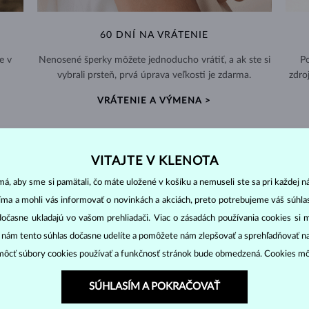
60 DNÍ NA VRÁTENIE
e v
Nenosené šperky môžete jednoducho vrátiť, a ak ste si
Po
vybrali prsteň, prvá úprava veľkosti je zdarma.
zdro
VRÁTENIE A VÝMENA >
VITAJTE V KLENOTA
á, aby sme si pamätali, čo máte uložené v košíku a nemuseli ste sa pri každej n
PERLOVÉ
ŠPERKY
jíma a mohli vás informovať o novinkách a akciách, preto potrebujeme váš súhl
dočasne ukladajú vo vašom prehliadači. Viac o zásadách používania cookies si 
ny ostatných drahokamov. Vznikajú vo vnútri lastúry morských i sladko
“ nám tento súhlas dočasne udelíte a pomôžete nám zlepšovať a sprehľadňovať n
ôcť súbory cookies používať a funkčnosť stránok bude obmedzená. Cookies m
 chovoch. Nadobúdajú
rôzne veľkosti
i rôzne tvary (
okrúhle, oválne, ba
SÚHLASÍM A POKRAČOVAŤ
ku. Môžu dosahovať veľkosť
5-9 mm
v závislosti na teplote vody. Akoya