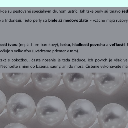
 kde sú pestované špeciálnym druhom ustríc. Tahitské perly sú tmavo
šed
 a Indonézii. Tieto perly sú
biele až medovo zlaté
– vzácne majú ružový
osti tvaru
(neplatí pre barokový),
lesku
,
hladkosti povrchu
a
veľkosti
.
zvyšuje s veľkosťou (uvádzame priemer v mm).
takt s pokožkou, časté nosenie je teda žiaduce. Ich povrch je však v
). Nechoďte s nimi do bazéna, sauny, ani do mora. Čistenie vykonávajte 