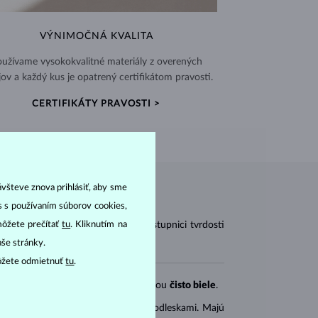
VÝNIMOČNÁ KVALITA
užívame vysokokvalitné materiály z overených
jov a každý kus je opatrený certifikátom pravosti.
CERTIFIKÁTY PRAVOSTI >
ávšteve znova prihlásiť, aby sme
as s používaním súborov cookies,
môžete prečítať
tu
. Kliknutím na
vodných lastúrnikov. Na Mohsovej stupnici tvrdosti
aše stránky.
ôžete odmietnuť
tu
.
rokové
). Sladkovodné perly sú väčšinou
čisto biele
.
 perly bývajú
čisto biele
s teplými odleskami. Majú