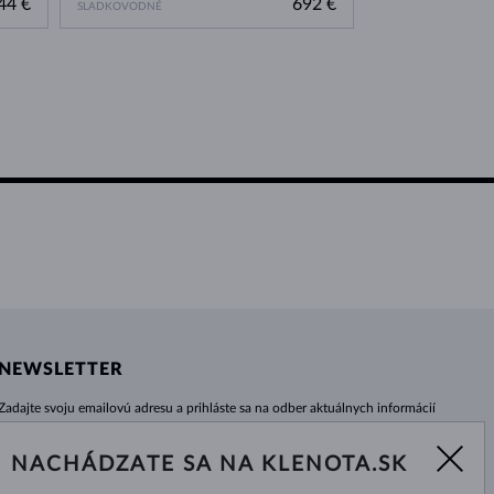
44 €
692 €
SLADKOVODNÉ
NEWSLETTER
Zadajte svoju emailovú adresu a prihláste sa na odber aktuálnych informácií
z e-shopu klenota.sk.
Žiadna novinka, akcia či zľava Vám už neunikne!
NACHÁDZATE SA NA KLENOTA.SK