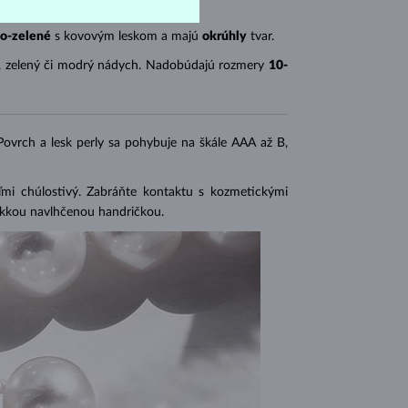
o-zelené
s kovovým leskom a majú
okrúhly
tvar.
, zelený či modrý nádych. Nadobúdajú rozmery
10-
 Povrch a lesk perly sa pohybuje na škále AAA až B,
eľmi chúlostivý. Zabráňte kontaktu s kozmetickými
mäkkou navlhčenou handričkou.