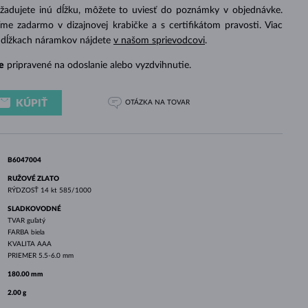
BIELE ZLATO
RUŽOVÉ ZLATO
BIELE ZLATO
žadujete inú dĺžku, môžete to uviesť do poznámky v objednávke.
 zadarmo v dizajnovej krabičke a s certifikátom pravosti. Viac
a dĺžkach náramkov nájdete
v našom sprievodcovi
.
e
pripravené na odoslanie alebo vyzdvihnutie.
KÚPIŤ
OTÁZKA
NA TOVAR
B6047004
RUŽOVÉ ZLATO
RÝDZOSŤ
14 kt 585/1000
SLADKOVODNÉ
TVAR
guľatý
FARBA
biela
KVALITA
AAA
PRIEMER
5.5-6.0 mm
180.00 mm
2.00 g