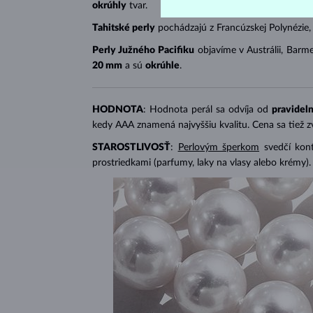
okrúhly
tvar.
Tahitské perly
pochádzajú z Francúzskej Polynézie,
Perly Južného Pacifiku
objavíme v Austrálii, Barme
20 mm
a sú
okrúhle
.
HODNOTA
: Hodnota perál sa odvíja od
pravideln
kedy AAA znamená najvyššiu kvalitu. Cena sa tiež 
STAROSTLIVOSŤ
:
Perlovým šperkom
svedčí kon
prostriedkami (parfumy, laky na vlasy alebo krémy