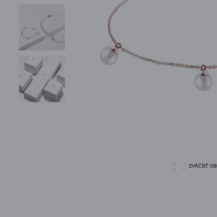
ZVÄČŠIŤ O