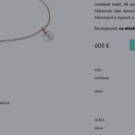
HALO ŠTÝL
ORIGINÁLNE SÚPRAVY
AMETYSTY
SINGLE
DRAHOKAMY
SLADKOVODNÉ PERLY
BEZEL OSADENIE
PRE MAMIČKU
BIELE ZLATO
MORGANITY
TOPÁSY
RUBÍNY
TIPY NA DARČEKY
uvedené inak). Ak po
Náramok vám doručíme
ŽLTÉ ZLATO
MAGNETICKÉ NÁHRDELNÍKY
RUŽOVÉ ZLATO
informácií o typoch 
RUŽOVÉ ZLATO
GRAVÍROVATEĽNÉ
Dostupnosť:
na sklad
LETNÍ VRSTVENÍ
605 €
KÓD
MATERIÁL
PERLY
BRÁZOK
DĹŽKA
VÁHA