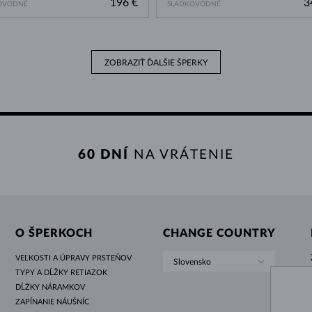
196 €
3
OVODNÉ
SLADKOVODNÉ
ZOBRAZIŤ ĎALŠIE ŠPERKY
60 DNÍ
NA VRÁTENIE
O ŠPERKOCH
CHANGE COUNTRY
VEĽKOSTI A ÚPRAVY PRSTEŇOV
Slovensko
TYPY A DĹŽKY RETIAZOK
DĹŽKY NÁRAMKOV
ZAPÍNANIE NÁUŠNÍC