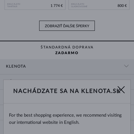
BIELE ZLATO
BIELE ZLATO
1 774 €
800 €
TAHITSKÁ
SLADKOVODNÉ
ZOBRAZIŤ ĎALŠIE ŠPERKY
ŠTANDARDNÁ DOPRAVA
ZADARMO
KLENOTA
KONTAKTNÉ ÚDAJE
NÁKUP
SHOWROOM
NACHÁDZATE SA NA KLENOTA.SK
DODANIE A PLATBA ZA TOVAR
O NÁS
O ŠPERKOCH
VRÁTENIE A VÝMENA
PRE MÉDIÁ
VEĽKOSTI A ÚPRAVY PRSTEŇOV
REKLAMÁCIA
BLOG
CHANGE COUNTRY
For the best shopping experience, we recommend visiting
TYPY A DĹŽKY RETIAZOK
VÝBER SVADOBNÝCH OBRÚČOK
our international website in English.
DĹŽKY NÁRAMKOV
CERTIFIKÁTY PRAVOSTI
Slovensko
NEWSLETTER
ZAPÍNANIE NÁUŠNÍC
OBCHODNÉ PODMIENKY