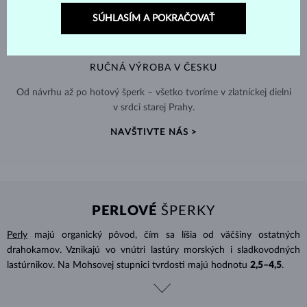
SÚHLASÍM A POKRAČOVAŤ
RUČNÁ VÝROBA V ČESKU
Od návrhu až po hotový šperk – všetko tvoríme v zlatníckej dielni
v srdci starej Prahy.
NAVŠTIVTE NÁS >
PERLOVÉ
ŠPERKY
Perly
majú organický pôvod, čím sa líšia od väčšiny ostatných
drahokamov. Vznikajú vo vnútri lastúry morských i sladkovodných
lastúrnikov. Na Mohsovej stupnici tvrdosti majú hodnotu
2,5–4,5
.