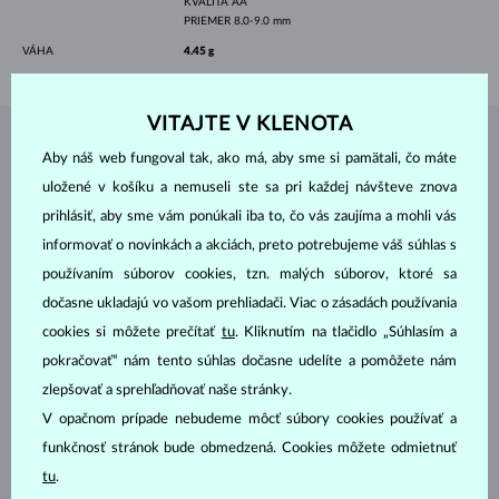
KVALITA
AA
PRIEMER
8.0-9.0 mm
VÁHA
4.45 g
VITAJTE V KLENOTA
ŠPERKY Z
ATELIÉRU KLENOTA
Aby náš web fungoval tak, ako má, aby sme si pamätali, čo máte
uložené v košíku a nemuseli ste sa pri každej návšteve znova
prihlásiť, aby sme vám ponúkali iba to, čo vás zaujíma a mohli vás
informovať o novinkách a akciách, preto potrebujeme váš súhlas s
používaním súborov cookies, tzn. malých súborov, ktoré sa
dočasne ukladajú vo vašom prehliadači. Viac o zásadách používania
cookies si môžete prečítať
tu
. Kliknutím na tlačidlo „Súhlasím a
pokračovať“ nám tento súhlas dočasne udelíte a pomôžete nám
zlepšovať a sprehľadňovať naše stránky.
V opačnom prípade nebudeme môcť súbory cookies používať a
funkčnosť stránok bude obmedzená. Cookies môžete odmietnuť
tu
.