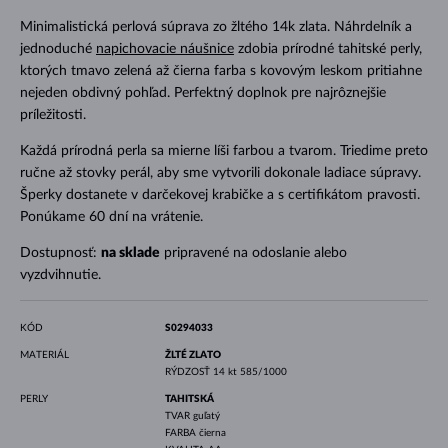
Minimalistická perlová súprava zo žltého 14k zlata. Náhrdelník a
jednoduché
napichovacie náušnice
zdobia prírodné tahitské perly,
ktorých tmavo zelená až čierna farba s kovovým leskom pritiahne
nejeden obdivný pohľad. Perfektný doplnok pre najrôznejšie
príležitosti.
Každá prírodná perla sa mierne líši farbou a tvarom. Triedime preto
ručne až stovky perál, aby sme vytvorili dokonale ladiace súpravy.
Šperky dostanete v darčekovej krabičke a s certifikátom pravosti.
Ponúkame 60 dní na vrátenie.
Dostupnosť:
na sklade
pripravené na odoslanie alebo
vyzdvihnutie.
KÓD
S0294033
MATERIÁL
ŽLTÉ ZLATO
RÝDZOSŤ
14 kt 585/1000
PERLY
TAHITSKÁ
TVAR
guľatý
FARBA
čierna