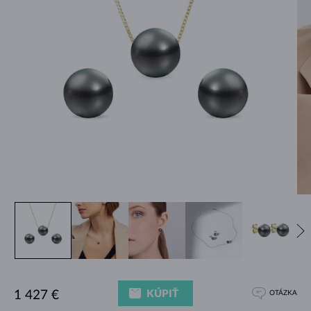
KÚPIŤ
1 427 €
OTÁZKA