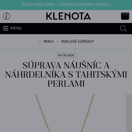
Ručná výroba z Prahy >
|
Darček k zásnubnému prsteňu >
MENU
PERLY
PERLOVÉ SÚPRAVY
NA SKLADE
SÚPRAVA NÁUŠNÍC A
NÁHRDELNÍKA S TAHITSKÝMI
PERLAMI