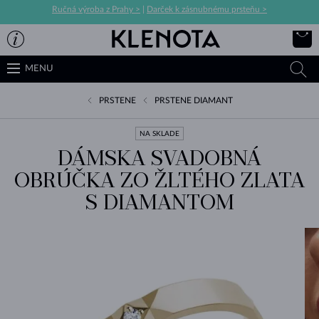
Ručná výroba z Prahy >
|
Darček k zásnubnému prsteňu >
MENU
PRSTENE
PRSTENE DIAMANT
NA SKLADE
DÁMSKA SVADOBNÁ
OBRÚČKA ZO ŽLTÉHO ZLATA
S DIAMANTOM