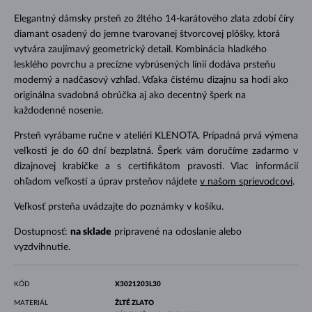
Elegantný dámsky prsteň zo žltého 14-karátového zlata zdobí číry
diamant osadený do jemne tvarovanej štvorcovej plôšky, ktorá
vytvára zaujímavý geometrický detail. Kombinácia hladkého
lesklého povrchu a precízne vybrúsených línií dodáva prsteňu
moderný a nadčasový vzhľad. Vďaka čistému dizajnu sa hodí ako
originálna svadobná obrúčka aj ako decentný šperk na
každodenné nosenie.
Prsteň vyrábame ručne v ateliéri KLENOTA. Prípadná prvá výmena
veľkosti je do 60 dní bezplatná. Šperk vám doručíme zadarmo v
dizajnovej krabičke a s certifikátom pravosti. Viac informácií
ohľadom veľkostí a úprav prsteňov nájdete
v našom sprievodcovi
.
Veľkosť prsteňa uvádzajte do poznámky v košíku.
Dostupnosť:
na sklade
pripravené na odoslanie alebo
vyzdvihnutie.
KÓD
X3021203L30
MATERIÁL
ŽLTÉ ZLATO