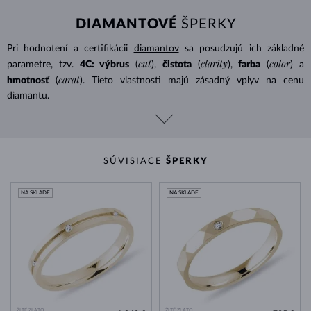
DIAMANTOVÉ
ŠPERKY
Pri hodnotení a certifikácii
diamantov
sa posudzujú ich základné
cut
clarity
color
parametre, tzv.
4C: výbrus
(
),
čistota
(
),
farba
(
) a
carat
hmotnosť
(
). Tieto vlastnosti majú zásadný vplyv na cenu
diamantu.
SÚVISIACE
ŠPERKY
NA SKLADE
NA SKLADE
ŽLTÉ ZLATO
ŽLTÉ ZLATO