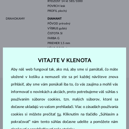
RÝDZOSŤ
14 kt 585/1000
POVRCH
lesk
PROFIL
plochý
DRAHOKAMY
DIAMANT
PÔVOD
prírodný
VÝBRUS
guľatý
ČISTOTA
SI
FARBA
G
PRIEMER
1.5 mm
VÁHA
0.060 ct
ŠÍRKA
3.00 mm
VITAJTE V KLENOTA
VÁHA
2.90 g
Aby náš web fungoval tak, ako má, aby sme si pamätali, čo máte
uložené v košíku a nemuseli ste sa pri každej návšteve znova
prihlásiť, aby sme vám ponúkali iba to, čo vás zaujíma a mohli vás
ŠPERKY Z
ATELIÉRU KLENOTA
informovať o novinkách a akciách, preto potrebujeme váš súhlas s
používaním súborov cookies, tzn. malých súborov, ktoré sa
dočasne ukladajú vo vašom prehliadači. Viac o zásadách používania
cookies si môžete prečítať
tu
. Kliknutím na tlačidlo „Súhlasím a
pokračovať“ nám tento súhlas dočasne udelíte a pomôžete nám