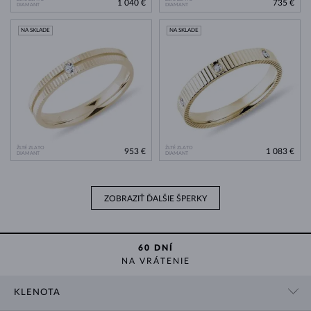
1 040 €
735 €
DIAMANT
DIAMANT
NA SKLADE
NA SKLADE
ŽLTÉ ZLATO
ŽLTÉ ZLATO
953 €
1 083 €
DIAMANT
DIAMANT
ZOBRAZIŤ ĎALŠIE ŠPERKY
60 DNÍ
NA VRÁTENIE
KLENOTA