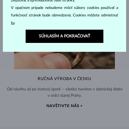
zlepšovať a sprehľadňovať naše stránky.
V opačnom prípade nebudeme môcť súbory cookies používať a
funkčnosť stránok bude obmedzená. Cookies môžete odmietnuť
tu
.
SÚHLASÍM A POKRAČOVAŤ
RUČNÁ VÝROBA V ČESKU
Od návrhu až po hotový šperk – všetko tvoríme v zlatníckej dielni
v srdci starej Prahy.
NAVŠTIVTE NÁS >