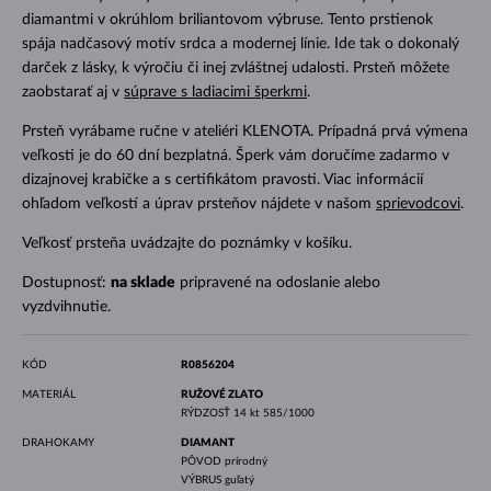
diamantmi v okrúhlom briliantovom výbruse. Tento prstienok
spája nadčasový motív srdca a modernej línie. Ide tak o dokonalý
darček z lásky, k výročiu či inej zvláštnej udalosti. Prsteň môžete
zaobstarať aj v
súprave s ladiacimi šperkmi
.
Prsteň vyrábame ručne v ateliéri KLENOTA. Prípadná prvá výmena
veľkosti je do 60 dní bezplatná. Šperk vám doručíme zadarmo v
dizajnovej krabičke a s certifikátom pravosti. Viac informácií
ohľadom veľkostí a úprav prsteňov nájdete v našom
sprievodcovi
.
Veľkosť prsteňa uvádzajte do poznámky v košíku.
Dostupnosť:
na sklade
pripravené na odoslanie alebo
vyzdvihnutie.
KÓD
R0856204
MATERIÁL
RUŽOVÉ ZLATO
RÝDZOSŤ
14 kt 585/1000
DRAHOKAMY
DIAMANT
PÔVOD
prírodný
VÝBRUS
guľatý