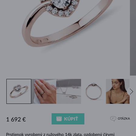
KÚPIŤ
1 692 €
OTÁZKA
Prstienok vyrobený z ružového 14k zlata, ozdobený čírymi