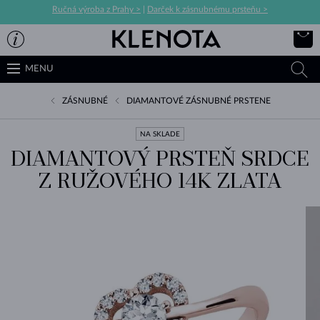
Ručná výroba z Prahy >
|
Darček k zásnubnému prsteňu >
MENU
ZÁSNUBNÉ
DIAMANTOVÉ ZÁSNUBNÉ PRSTENE
NA SKLADE
DIAMANTOVÝ PRSTEŇ SRDCE
Z RUŽOVÉHO 14K ZLATA