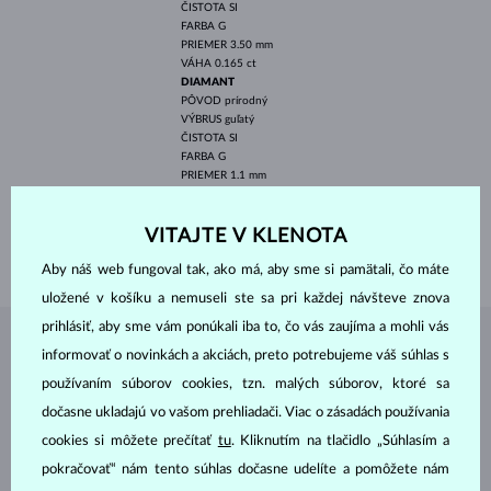
ČISTOTA
SI
FARBA
G
PRIEMER
3.50 mm
VÁHA
0.165 ct
DIAMANT
PÔVOD
prírodný
VÝBRUS
guľatý
ČISTOTA
SI
FARBA
G
PRIEMER
1.1 mm
VÁHA
0.084 ct
ŠÍRKA
1.90 mm
VITAJTE V KLENOTA
VÁHA
1.85 g
Aby náš web fungoval tak, ako má, aby sme si pamätali, čo máte
uložené v košíku a nemuseli ste sa pri každej návšteve znova
prihlásiť, aby sme vám ponúkali iba to, čo vás zaujíma a mohli vás
ŠPERKY Z
ATELIÉRU KLENOTA
informovať o novinkách a akciách, preto potrebujeme váš súhlas s
používaním súborov cookies, tzn. malých súborov, ktoré sa
dočasne ukladajú vo vašom prehliadači. Viac o zásadách používania
cookies si môžete prečítať
tu
. Kliknutím na tlačidlo „Súhlasím a
pokračovať“ nám tento súhlas dočasne udelíte a pomôžete nám