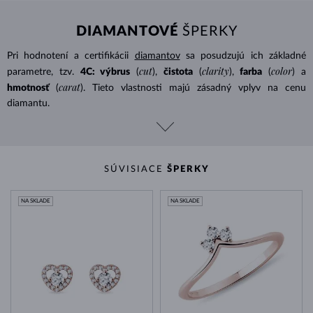
DIAMANTOVÉ
ŠPERKY
Pri hodnotení a certifikácii
diamantov
sa posudzujú ich základné
cut
clarity
color
parametre, tzv.
4C: výbrus
(
),
čistota
(
),
farba
(
) a
carat
hmotnosť
(
). Tieto vlastnosti majú zásadný vplyv na cenu
diamantu.
SÚVISIACE
ŠPERKY
NA SKLADE
NA SKLADE