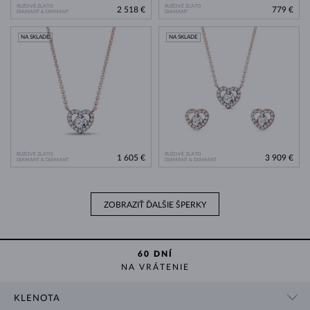
RUŽOVÉ ZLATO
RUŽOVÉ ZLATO
2 518 €
779 €
DIAMANT & DIAMANT
DIAMANT
NA SKLADE
NA SKLADE
RUŽOVÉ ZLATO
RUŽOVÉ ZLATO
1 605 €
3 909 €
DIAMANT & DIAMANT
DIAMANT & DIAMANT
ZOBRAZIŤ ĎALŠIE ŠPERKY
60 DNÍ
NA VRÁTENIE
KLENOTA