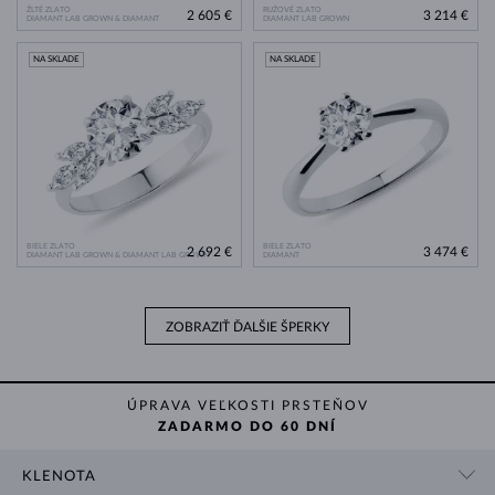
ŽLTÉ ZLATO
RUŽOVÉ ZLATO
2 605 €
3 214 €
DIAMANT LAB GROWN & DIAMANT
DIAMANT LAB GROWN
NA SKLADE
NA SKLADE
BIELE ZLATO
BIELE ZLATO
2 692 €
3 474 €
DIAMANT LAB GROWN & DIAMANT LAB GROWN
DIAMANT
ZOBRAZIŤ ĎALŠIE ŠPERKY
ÚPRAVA VEĽKOSTI PRSTEŇOV
ZADARMO DO 60 DNÍ
KLENOTA