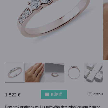
KÚPIŤ
1 822 €
OTÁZKA
Elegantný prstienok zo 14k ružového zlata zdobí celkom 9 rôzne