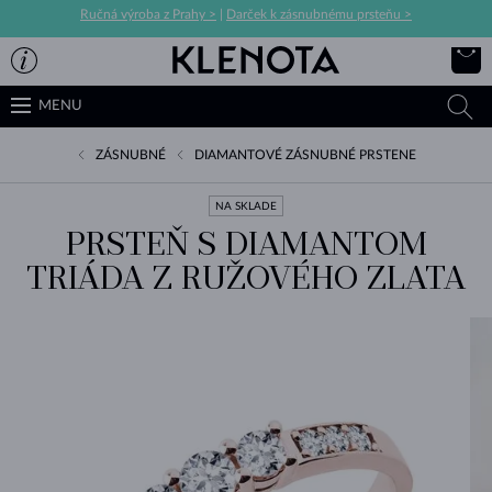
Ručná výroba z Prahy >
|
Darček k zásnubnému prsteňu >
MENU
ZÁSNUBNÉ
DIAMANTOVÉ ZÁSNUBNÉ PRSTENE
NA SKLADE
PRSTEŇ S DIAMANTOM
TRIÁDA Z RUŽOVÉHO ZLATA