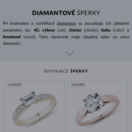
DIAMANTOVÉ
ŠPERKY
Pri hodnotení a certifikácii
diamantov
sa posudzujú ich základné
cut
clarity
color
parametre, tzv.
4C: výbrus
(
),
čistota
(
),
farba
(
) a
carat
hmotnosť
(
). Tieto vlastnosti majú zásadný vplyv na cenu
diamantu.
SÚVISIACE
ŠPERKY
NA SKLADE
NA SKLADE