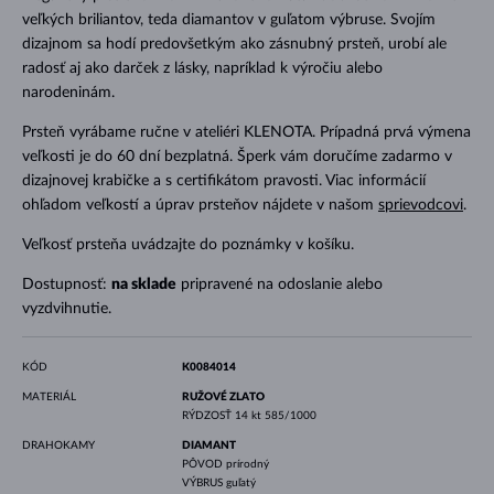
veľkých briliantov, teda diamantov v guľatom výbruse. Svojím
dizajnom sa hodí predovšetkým ako zásnubný prsteň, urobí ale
radosť aj ako darček z lásky, napríklad k výročiu alebo
narodeninám.
Prsteň vyrábame ručne v ateliéri KLENOTA. Prípadná prvá výmena
veľkosti je do 60 dní bezplatná. Šperk vám doručíme zadarmo v
dizajnovej krabičke a s certifikátom pravosti. Viac informácií
ohľadom veľkostí a úprav prsteňov nájdete v našom
sprievodcovi
.
Veľkosť prsteňa uvádzajte do poznámky v košíku.
Dostupnosť:
na sklade
pripravené na odoslanie alebo
vyzdvihnutie.
KÓD
K0084014
MATERIÁL
RUŽOVÉ ZLATO
RÝDZOSŤ
14 kt 585/1000
DRAHOKAMY
DIAMANT
PÔVOD
prírodný
VÝBRUS
guľatý