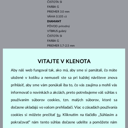
ČISTOTA
SI
FARBA
G
PRIEMER
3.0 mm
VÁHA
0.105 ct
DIAMANT
PÔVOD
prírodný
VÝBRUS
guľatý
ČISTOTA
SI
FARBA
G
PRIEMER
1.7-2.5 mm
VÁHA
0.24 ct
ŠÍRKA
2.20 mm
VITAJTE V KLENOTA
VÁHA
2.35 g
Aby náš web fungoval tak, ako má, aby sme si pamätali, čo máte
uložené v košíku a nemuseli ste sa pri každej návšteve znova
prihlásiť, aby sme vám ponúkali iba to, čo vás zaujíma a mohli vás
ŠPERKY Z
ATELIÉRU KLENOTA
informovať o novinkách a akciách, preto potrebujeme váš súhlas s
používaním súborov cookies, tzn. malých súborov, ktoré sa
dočasne ukladajú vo vašom prehliadači. Viac o zásadách používania
cookies si môžete prečítať
tu
. Kliknutím na tlačidlo „Súhlasím a
pokračovať“ nám tento súhlas dočasne udelíte a pomôžete nám