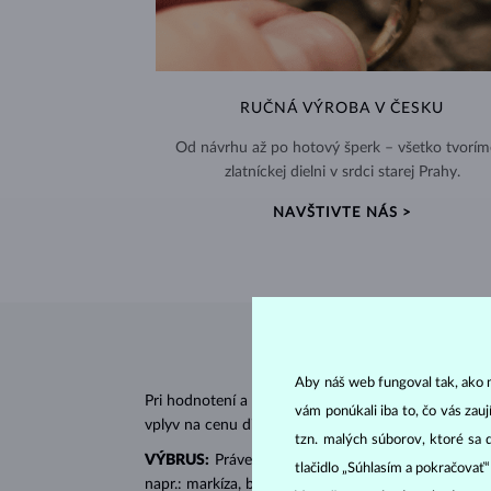
RUČNÁ VÝROBA V ČESKU
Od návrhu až po hotový šperk – všetko tvorím
zlatníckej dielni v srdci starej Prahy.
NAVŠTIVTE NÁS >
Aby náš web fungoval tak, ako m
Pri hodnotení a certifikácii
diamantov
sa posudzujú 
vám ponúkali iba to, čo vás zau
vplyv na cenu diamantu.
tzn. malých súborov, ktoré sa 
VÝBRUS:
Práve správny výbrus dodáva diamantu jeh
tlačidlo „Súhlasím a pokračovať
napr.: markíza, bageta, srdiečko, slza, ovál či prin