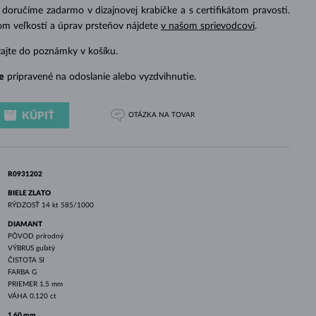
BIELE ZLATO
RUŽOVÉ ZLATO
BIELE ZLATO
doručíme zadarmo v dizajnovej krabičke a s certifikátom pravosti.
om veľkostí a úprav prsteňov nájdete
v našom sprievodcovi
.
zajte do poznámky v košíku.
e
pripravené na odoslanie alebo vyzdvihnutie.
KÚPIŤ
OTÁZKA
NA TOVAR
R0931202
BIELE ZLATO
RÝDZOSŤ
14 kt 585/1000
DIAMANT
PÔVOD
prírodný
VÝBRUS
guľatý
ČISTOTA
SI
FARBA
G
PRIEMER
1.5 mm
VÁHA
0.120 ct
1.60 mm