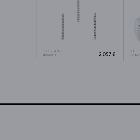
BIELE ZLATO
BIELE 
2 057 €
DIAMANT
BEZ K