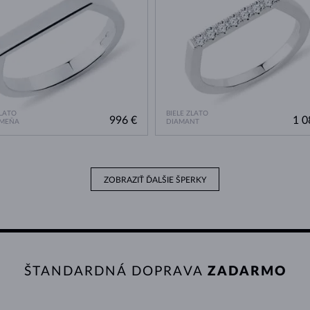
ZLATO
BIELE ZLATO
996 €
1 0
AMEŇA
DIAMANT
ZOBRAZIŤ ĎALŠIE ŠPERKY
ŠTANDARDNÁ DOPRAVA
ZADARMO