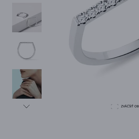
ZVÄČŠIŤ O