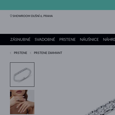
SHOWROOM DUŠNÍ 6, PRAHA
ZÁSNUBNÉ
SVADOBNÉ
PRSTENE
NÁUŠNICE
NÁHRD
PRSTENE
PRSTENE DIAMANT
Zásnubné prstene
Svadobné obrúčky
Prstene
Náušnice
Náhrdelníky
Náramky
Perly
Šperky
Darčeky
Kolekcie KLENOTA