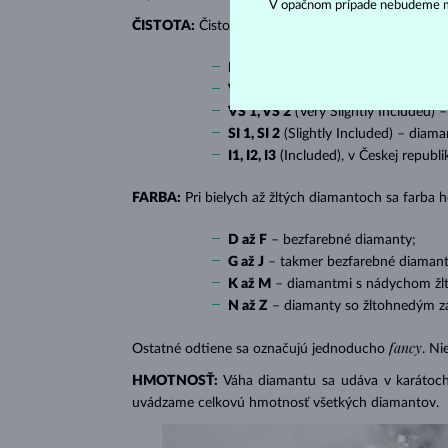
V opačnom prípade nebudeme m
ČISTOTA:
Čistotu určuje množstvo, veľkosť a rozlo
IF
(Internally Flawless) – diamanty 
VVS 1, VVS 2
(Very Very Slightly In
VS 1, VS 2
(Very Slightly Included) 
SI 1, SI 2
(Slightly Included) – diama
I1, I2, I3
(Included), v Českej republ
FARBA:
Pri bielych až žltých diamantoch sa farba
D až F
– bezfarebné diamanty;
G až J
– takmer bezfarebné diamant
K až M
– diamantmi s nádychom žlte
N až Z
– diamanty so žltohnedým z
fancy
Ostatné odtiene sa označujú jednoducho
. Ni
HMOTNOSŤ:
Váha diamantu sa udáva v karátoch 
uvádzame celkovú hmotnosť všetkých diamantov.