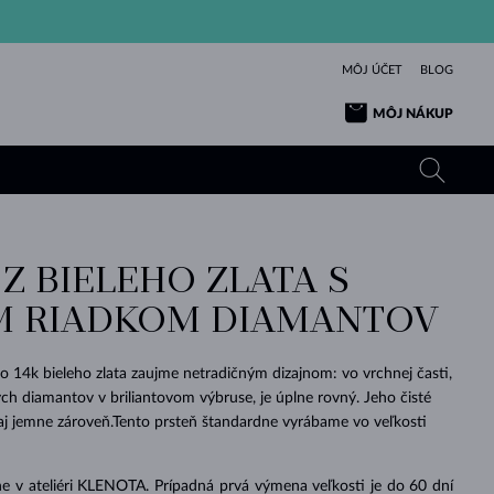
MÔJ ÚČET
BLOG
MÔJ NÁKUP
Z BIELEHO ZLATA S
ŽLTÉ ZLATO
TANZANITY
TURMALÍNY
ZAFÍRY
 RIADKOM DIAMANTOV
RUŽOVÉ ZLATO
TOPÁSY
VLTAVÍNY
SMARAGDY
TURMALÍNY
MINERÁLY
VLTAVÍNY
zo 14k bieleho zlata zaujme netradičným dizajnom: vo vrchnej časti,
VÝNIMOČNÝ
ELEGANCIA
NÁRAMKY
KOLEKCIE
PRÍVESKY
KRÁSOU
KRÁSNE
ŠPERKY
KRÁSU
LÁSKA
ch diamantov v briliantovom výbruse, je úplne rovný. Jeho čisté
VLTAVÍNY
PERLOVÉ PRÍVESKY
MINERÁLY
 aj jemne zároveň.Tento prsteň štandardne vyrábame vo veľkosti
PRE BÁBÄTKÁ
BIELE ZLATO
SVADOBNÉ
SVADOBNÉ
ŽLTÉ ZLATO
ŽLTÉ ZLATO
POZRIEŤ
POZRIEŤ
POZRIEŤ
POZRIEŤ
POZRIEŤ
POZRIEŤ
POZRIEŤ
POZRIEŤ
POZRIEŤ
POZRIEŤ
e v ateliéri KLENOTA. Prípadná prvá výmena veľkosti je do 60 dní