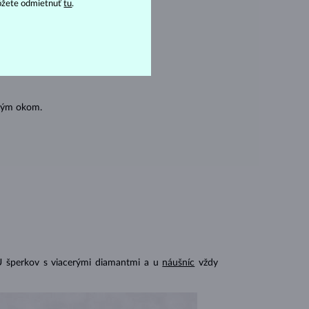
ôžete odmietnuť
tu
.
oľným okom.
U šperkov s viacerými diamantmi a u
náušníc
vždy