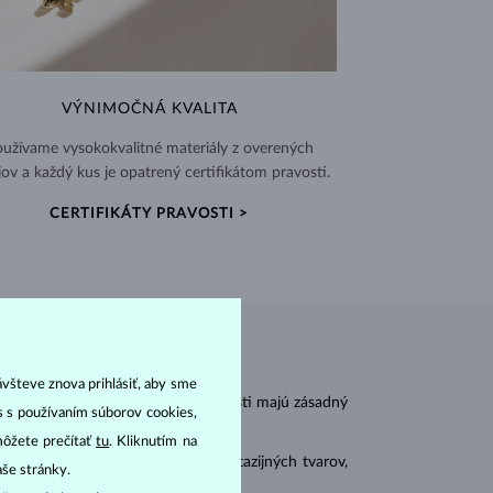
VÝNIMOČNÁ KVALITA
užívame vysokokvalitné materiály z overených
jov a každý kus je opatrený certifikátom pravosti.
CERTIFIKÁTY PRAVOSTI >
ávšteve znova prihlásiť, aby sme
r
carat
) a
hmotnosť
(
). Tieto vlastnosti majú zásadný
as s používaním súborov cookies,
môžete prečítať
tu
. Kliknutím na
 sa brúsia aj do mnohých tzv. fantazijných tvarov,
aše stránky.
ásnubných prsteňov
).