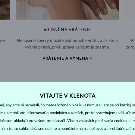
60 DNÍ NA VRÁTENIE
e v
Nenosené šperky môžete jednoducho vrátiť, a ak ste si
Po
vybrali prsteň, prvá úprava veľkosti je zdarma.
zdro
VRÁTENIE A VÝMENA >
VITAJTE V KLENOTA
DIAMANTOVÉ
ŠPERKY
á, aby sme si pamätali, čo máte uložené v košíku a nemuseli ste sa pri každej n
cut
clarity
colo
ich základné parametre, tzv.
4C: výbrus
(
),
čistota
(
),
farba
(
jíma a mohli vás informovať o novinkách a akciách, preto potrebujeme váš súhl
dočasne ukladajú vo vašom prehliadači. Viac o zásadách používania cookies si 
o oslnivý lesk. Najobľúbenejší je výbrus guľatý, tzv.
briliant
. Diamanty
“ nám tento súhlas dočasne udelíte a pomôžete nám zlepšovať a sprehľadňovať n
cess (štvorboký alebo trojboký výbrus s ostrými rohmi, populárny najmä u
z