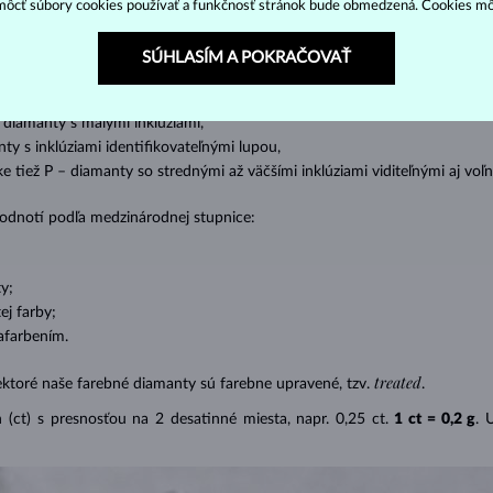
ôcť súbory cookies používať a funkčnosť stránok bude obmedzená. Cookies m
ženie tzv. inkluzií čiže vnútorných nedokonalostí diamantu:
SÚHLASÍM A POKRAČOVAŤ
s absolútnou transparentnosťou bez inklúzií,
cluded) – diamanty s veľmi malými inklúziami,
– diamanty s malými inklúziami,
nty s inklúziami identifikovateľnými lupou,
ike tiež P – diamanty so strednými až väčšími inklúziami viditeľnými aj v
 hodnotí podľa medzinárodnej stupnice:
y;
j farby;
afarbením.
treated
ektoré naše farebné diamanty sú farebne upravené, tzv.
.
(ct) s presnosťou na 2 desatinné miesta, napr. 0,25 ct.
1 ct = 0,2 g
. 