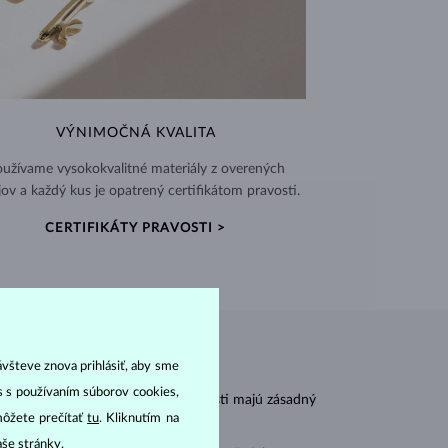
VÝNIMOČNÁ KVALITA
užívame vysokokvalitné materiály z overených
jov a každý kus je opatrený certifikátom pravosti.
CERTIFIKÁTY PRAVOSTI >
ávšteve znova prihlásiť, aby sme
as s používaním súborov cookies,
r
carat
) a
hmotnosť
(
). Tieto vlastnosti majú zásadný
môžete prečítať
tu
. Kliknutím na
aše stránky.