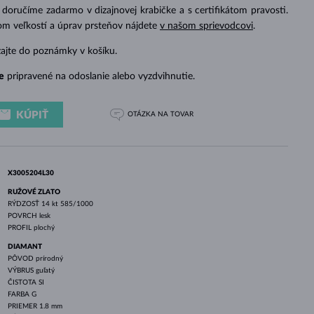
BIELE ZLATO
RUŽOVÉ ZLATO
BIELE ZLATO
doručíme zadarmo v dizajnovej krabičke a s certifikátom pravosti.
om veľkostí a úprav prsteňov nájdete
v našom sprievodcovi
.
zajte do poznámky v košíku.
e
pripravené na odoslanie alebo vyzdvihnutie.
KÚPIŤ
OTÁZKA
NA TOVAR
X3005204L30
RUŽOVÉ ZLATO
RÝDZOSŤ
14 kt 585/1000
POVRCH
lesk
PROFIL
plochý
DIAMANT
PÔVOD
prírodný
VÝBRUS
guľatý
ČISTOTA
SI
FARBA
G
PRIEMER
1.8 mm