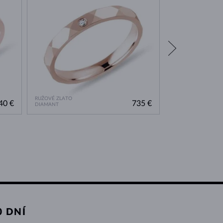
RUŽOVÉ ZLATO
RUŽOVÉ ZLATO
40 €
735 €
DIAMANT
DIAMANT
 DNÍ