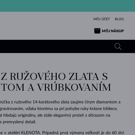
MÔJ ÚČET
BLOG
MÔJ NÁKUP
 Z RUŽOVÉHO ZLATA S
ŽLTÉ ZLATO
TANZANITY
TURMALÍNY
ZAFÍRY
TOM A VRÚBKOVANÍM
RUŽOVÉ ZLATO
TOPÁSY
VLTAVÍNY
SMARAGDY
TURMALÍNY
MINERÁLY
VLTAVÍNY
účka z ružového 14-karátového zlata zaujme čírym diamantom a
VÝNIMOČNÝ
ELEGANCIA
NÁRAMKY
KOLEKCIE
PRÍVESKY
KRÁSOU
KRÁSNE
ŠPERKY
KRÁSU
LÁSKA
ravírovaním, vďaka ktorému sa pri pohybe ruky krásne trbliece.
VLTAVÍNY
PERLOVÉ PRÍVESKY
MINERÁLY
é hľadajú originálny, ale stále elegantný prsteň s dôrazom na
PRE BÁBÄTKÁ
BIELE ZLATO
SVADOBNÉ
a premyslený detail.
SVADOBNÉ
ŽLTÉ ZLATO
ŽLTÉ ZLATO
POZRIEŤ
POZRIEŤ
POZRIEŤ
POZRIEŤ
POZRIEŤ
POZRIEŤ
POZRIEŤ
POZRIEŤ
POZRIEŤ
POZRIEŤ
e v ateliéri KLENOTA. Prípadná prvá výmena veľkosti je do 60 dní