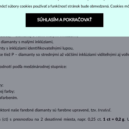
o oslnivý lesk. Najobľúbenejší je výbrus guľatý, tzv.
briliant
. Diamanty
ôcť súbory cookies používať a funkčnosť stránok bude obmedzená. Cookies m
cess (štvorboký alebo trojboký výbrus s ostrými rohmi, populárny najmä u
z
ženie tzv. inkluzií čiže vnútorných nedokonalostí diamantu:
SÚHLASÍM A POKRAČOVAŤ
s absolútnou transparentnosťou bez inklúzií,
cluded) – diamanty s veľmi malými inklúziami,
– diamanty s malými inklúziami,
nty s inklúziami identifikovateľnými lupou,
ike tiež P – diamanty so strednými až väčšími inklúziami viditeľnými aj v
 hodnotí podľa medzinárodnej stupnice:
y;
j farby;
afarbením.
treated
ektoré naše farebné diamanty sú farebne upravené, tzv.
.
(ct) s presnosťou na 2 desatinné miesta, napr. 0,25 ct.
1 ct = 0,2 g
. 