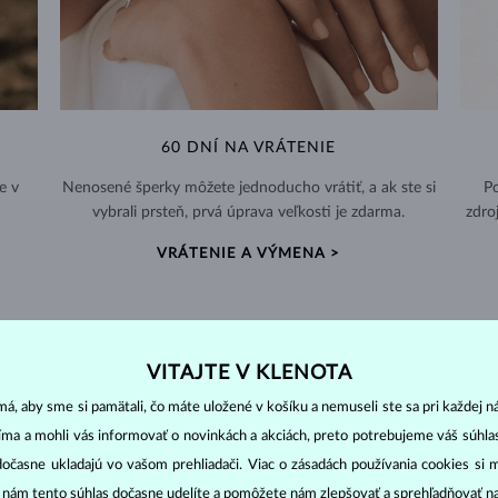
60 DNÍ NA VRÁTENIE
e v
Nenosené šperky môžete jednoducho vrátiť, a ak ste si
Po
vybrali prsteň, prvá úprava veľkosti je zdarma.
zdro
VRÁTENIE A VÝMENA >
VITAJTE V KLENOTA
DIAMANTOVÉ
ŠPERKY
á, aby sme si pamätali, čo máte uložené v košíku a nemuseli ste sa pri každej n
jíma a mohli vás informovať o novinkách a akciách, preto potrebujeme váš súhl
cut
clarity
colo
ich základné parametre, tzv.
4C: výbrus
(
),
čistota
(
),
farba
(
dočasne ukladajú vo vašom prehliadači. Viac o zásadách používania cookies si 
“ nám tento súhlas dočasne udelíte a pomôžete nám zlepšovať a sprehľadňovať n