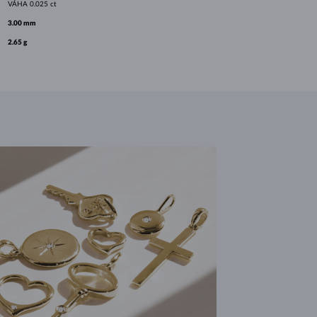
VÁHA
0.025 ct
3.00 mm
2.65 g