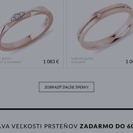
 ZLATO
RUŽOVÉ ZLATO
1 083 €
1 0
NT & DIAMANT
DIAMANT
ZOBRAZIŤ ĎALŠIE ŠPERKY
AVA VEĽKOSTI PRSTEŇOV
ZADARMO DO 60