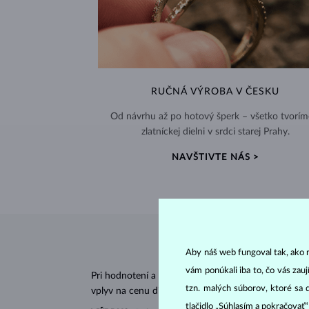
RUČNÁ VÝROBA V ČESKU
Od návrhu až po hotový šperk – všetko tvorím
zlatníckej dielni v srdci starej Prahy.
NAVŠTIVTE NÁS >
Aby náš web fungoval tak, ako m
vám ponúkali iba to, čo vás zau
Pri hodnotení a certifikácii
diamantov
sa posudzujú 
tzn. malých súborov, ktoré sa 
vplyv na cenu diamantu.
tlačidlo „Súhlasím a pokračovať