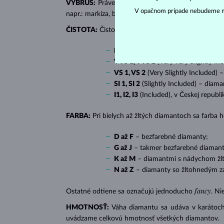
VÝBRUS:
Práve správny výbrus dodáva diamantu jeh
V opačnom prípade nebudeme m
napr.: markíza, bageta, srdiečko, slza, ovál či prin
ČISTOTA:
Čistotu určuje množstvo, veľkosť a rozlo
IF
(Internally Flawless) – diamanty 
VVS 1, VVS 2
(Very Very Slightly In
VS 1, VS 2
(Very Slightly Included) 
SI 1, SI 2
(Slightly Included) – diama
I1, I2, I3
(Included), v Českej republ
FARBA:
Pri bielych až žltých diamantoch sa farba
D až F
– bezfarebné diamanty;
G až J
– takmer bezfarebné diamant
K až M
– diamantmi s nádychom žlte
N až Z
– diamanty so žltohnedým z
fancy
Ostatné odtiene sa označujú jednoducho
. Ni
HMOTNOSŤ:
Váha diamantu sa udáva v karátoch 
uvádzame celkovú hmotnosť všetkých diamantov.