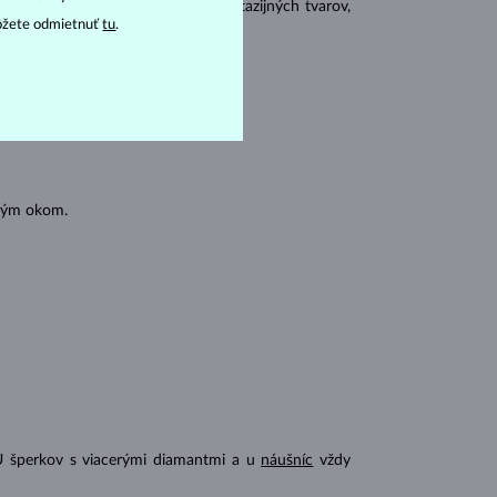
 sa brúsia aj do mnohých tzv. fantazijných tvarov,
ôžete odmietnuť
tu
.
ásnubných prsteňov
).
oľným okom.
U šperkov s viacerými diamantmi a u
náušníc
vždy