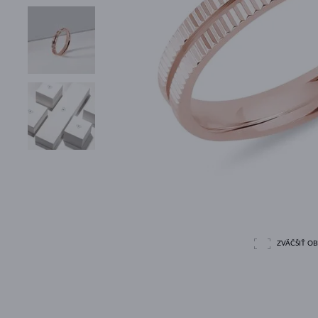
ZVÄČŠIŤ O