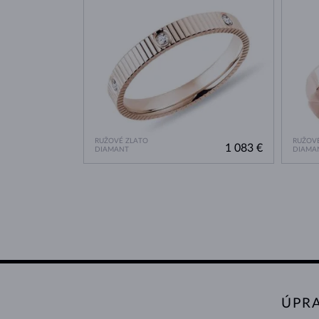
RUŽOVÉ ZLATO
RUŽOVÉ
1 083 €
DIAMANT
DIAMA
ÚPR