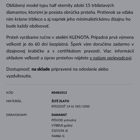
Obľúbený model typu half eternity zdobí 15 trblietavých
diamantov, ktorými je posiata obrúčka prsteňa. Prstienok sa vďaka
nim krásne trbliece a aj napriek jeho minimalistickému dizajnu ho
bude každý obdivovať.
Prsteň vyrábame ručne v ateliéri KLENOTA. Prípadná prvá výmena
veľkosti je do 60 dní bezplatná. Šperk vám doručíme zadarmo v
dizajnovej krabičke a s certifikátom pravosti. Viac informácií
ohľadom veľkostí a úprav prsteňov nájdete
v našom sprievodcovi
.
Dostupnosť:
na sklade
pripravené na odoslanie alebo
vyzdvihnutie.
KÓD
K0481013
MATERIÁL
ŽLTÉ ZLATO
RÝDZOSŤ
14 kt 585/1000
DRAHOKAMY
DIAMANT
PÔVOD
prírodný
VÝBRUS
guľatý
ČISTOTA
SI
FARBA
G