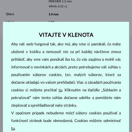
PRIEMER
1.3 mm
VÁHA
0.15 ct
ŠÍRKA
1.4 mm
VÁHA
1.00 g
VITAJTE V KLENOTA
Aby náš web fungoval tak, ako má, aby sme si pamätali, čo máte
ŠPERKY Z
ATELIÉRU KLENOTA
uložené v košíku a nemuseli ste sa pri každej návšteve znova
prihlásiť, aby sme vám ponúkali iba to, čo vás zaujíma a mohli vás
informovať o novinkách a akciách, preto potrebujeme váš súhlas s
používaním súborov cookies, tzn. malých súborov, ktoré sa
dočasne ukladajú vo vašom prehliadači. Viac o zásadách používania
cookies si môžete prečítať
tu
. Kliknutím na tlačidlo „Súhlasím a
pokračovať“ nám tento súhlas dočasne udelíte a pomôžete nám
zlepšovať a sprehľadňovať naše stránky.
V opačnom prípade nebudeme môcť súbory cookies používať a
funkčnosť stránok bude obmedzená. Cookies môžete odmietnuť
tu
.