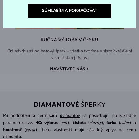
SÚHLASÍM A POKRAČOVAŤ
RUČNÁ VÝROBA V ČESKU
Od návrhu až po hotový šperk – všetko tvoríme v zlatníckej dielni
v srdci starej Prahy.
NAVŠTIVTE NÁS >
DIAMANTOVÉ
ŠPERKY
Pri hodnotení a certifikácii
diamantov
sa posudzujú ich základné
cut
clarity
color
parametre, tzv.
4C: výbrus
(
),
čistota
(
),
farba
(
) a
carat
hmotnosť
(
). Tieto vlastnosti majú zásadný vplyv na cenu
diamantu.