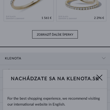
ŽLTÉ ZLATO
ŽLTÉ ZLATO
1 561 €
2 296 €
DIAMANT & DIAMANT
DIAMANT & DIAMANT
ZOBRAZIŤ ĎALŠIE ŠPERKY
KLENOTA
KONTAKTNÉ ÚDAJE
NÁKUP
SHOWROOM
NACHÁDZATE SA NA KLENOTA.SK
DODANIE A PLATBA ZA TOVAR
O NÁS
O ŠPERKOCH
VRÁTENIE A VÝMENA
PRE MÉDIÁ
VEĽKOSTI A ÚPRAVY PRSTEŇOV
REKLAMÁCIA
BLOG
CHANGE COUNTRY
For the best shopping experience, we recommend visiting
TYPY A DĹŽKY RETIAZOK
VÝBER SVADOBNÝCH OBRÚČOK
our international website in English.
DĹŽKY NÁRAMKOV
CERTIFIKÁTY PRAVOSTI
Slovensko
NEWSLETTER