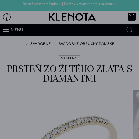
Ručná výroba z Prahy >
|
Darček k zásnubnému prsteňu >
MENU
SVADOBNÉ
SVADOBNÉ OBRÚČKY DÁMSKE
NA SKLADE
PRSTEŇ ZO ŽLTÉHO ZLATA S
DIAMANTMI