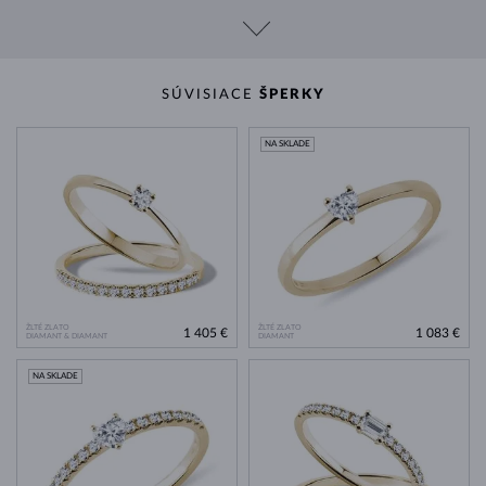
SÚVISIACE
ŠPERKY
NA SKLADE
ŽLTÉ ZLATO
ŽLTÉ ZLATO
1 405 €
1 083 €
DIAMANT & DIAMANT
DIAMANT
NA SKLADE