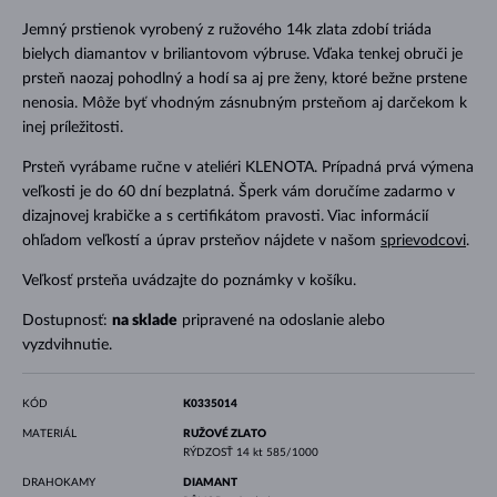
Jemný prstienok vyrobený z ružového 14k zlata zdobí triáda
bielych diamantov v briliantovom výbruse. Vďaka tenkej obruči je
prsteň naozaj pohodlný a hodí sa aj pre ženy, ktoré bežne prstene
nenosia. Môže byť vhodným zásnubným prsteňom aj darčekom k
inej príležitosti.
Prsteň vyrábame ručne v ateliéri KLENOTA. Prípadná prvá výmena
veľkosti je do 60 dní bezplatná. Šperk vám doručíme zadarmo v
dizajnovej krabičke a s certifikátom pravosti. Viac informácií
ohľadom veľkostí a úprav prsteňov nájdete v našom
sprievodcovi
.
Veľkosť prsteňa uvádzajte do poznámky v košíku.
Dostupnosť:
na sklade
pripravené na odoslanie alebo
vyzdvihnutie.
KÓD
K0335014
MATERIÁL
RUŽOVÉ ZLATO
RÝDZOSŤ
14 kt 585/1000
DRAHOKAMY
DIAMANT