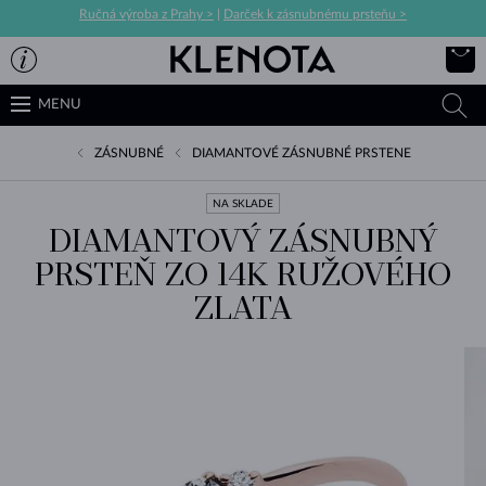
Ručná výroba z Prahy >
|
Darček k zásnubnému prsteňu >
MENU
ZÁSNUBNÉ
DIAMANTOVÉ ZÁSNUBNÉ PRSTENE
NA SKLADE
DIAMANTOVÝ ZÁSNUBNÝ
PRSTEŇ ZO 14K RUŽOVÉHO
ZLATA