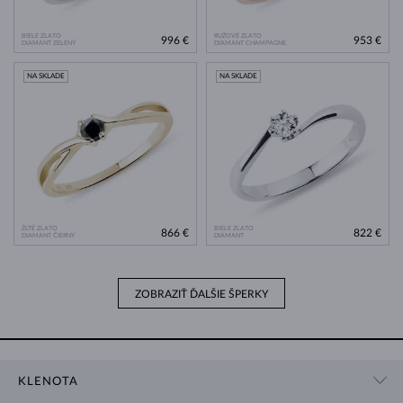
BIELE ZLATO
RUŽOVÉ ZLATO
996 €
953 €
DIAMANT ZELENÝ
DIAMANT CHAMPAGNE
NA SKLADE
NA SKLADE
ŽLTÉ ZLATO
BIELE ZLATO
866 €
822 €
DIAMANT ČIERNY
DIAMANT
ZOBRAZIŤ ĎALŠIE ŠPERKY
KLENOTA