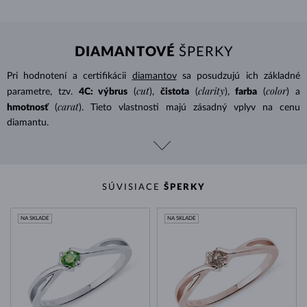
DIAMANTOVÉ
ŠPERKY
Pri hodnotení a certifikácii
diamantov
sa posudzujú ich základné
cut
clarity
color
parametre, tzv.
4C: výbrus
(
),
čistota
(
),
farba
(
) a
carat
hmotnosť
(
). Tieto vlastnosti majú zásadný vplyv na cenu
diamantu.
SÚVISIACE
ŠPERKY
NA SKLADE
NA SKLADE