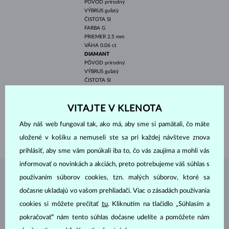
PÔVOD
prírodný
VÝBRUS
guľatý
ČISTOTA
SI
FARBA
G
PRIEMER
2.5 mm
VÁHA
0.06 ct
DIAMANT
PÔVOD
prírodný
VÝBRUS
guľatý
ČISTOTA
SI
FARBA
G
PRIEMER
1.3 mm
VITAJTE V KLENOTA
VÁHA
0.02 ct
ŠÍRKA
1.40 mm
Aby náš web fungoval tak, ako má, aby sme si pamätali, čo máte
VÁHA
1.20 g
uložené v košíku a nemuseli ste sa pri každej návšteve znova
prihlásiť, aby sme vám ponúkali iba to, čo vás zaujíma a mohli vás
informovať o novinkách a akciách, preto potrebujeme váš súhlas s
používaním súborov cookies, tzn. malých súborov, ktoré sa
ŠPERKY Z
ATELIÉRU KLENOTA
dočasne ukladajú vo vašom prehliadači. Viac o zásadách používania
cookies si môžete prečítať
tu
. Kliknutím na tlačidlo „Súhlasím a
pokračovať“ nám tento súhlas dočasne udelíte a pomôžete nám