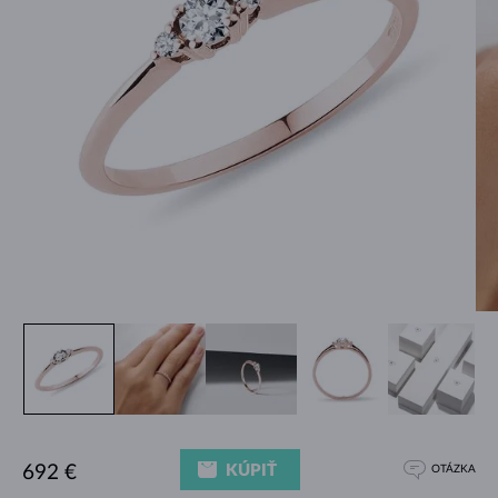
KÚPIŤ
692 €
OTÁZKA