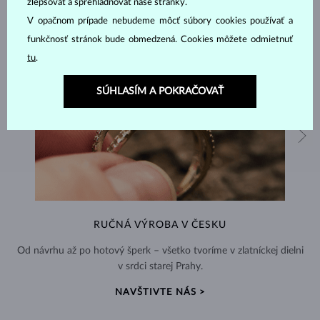
zlepšovať a sprehľadňovať naše stránky.
V opačnom prípade nebudeme môcť súbory cookies používať a
funkčnosť stránok bude obmedzená. Cookies môžete odmietnuť
tu
.
SÚHLASÍM A POKRAČOVAŤ
RUČNÁ VÝROBA V ČESKU
Od návrhu až po hotový šperk – všetko tvoríme v zlatníckej dielni
v srdci starej Prahy.
NAVŠTIVTE NÁS >