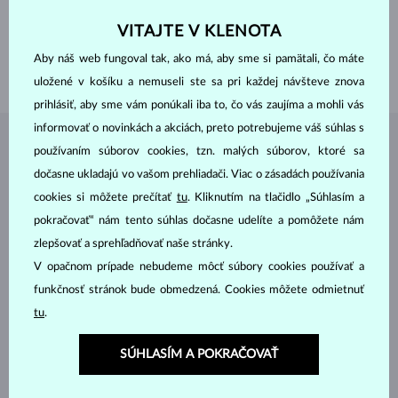
PRIEMER
3.0 mm
VÁHA
0.130 ct
VITAJTE V KLENOTA
ŠÍRKA
1.50 mm
Aby náš web fungoval tak, ako má, aby sme si pamätali, čo máte
VÁHA
1.80 g
uložené v košíku a nemuseli ste sa pri každej návšteve znova
prihlásiť, aby sme vám ponúkali iba to, čo vás zaujíma a mohli vás
informovať o novinkách a akciách, preto potrebujeme váš súhlas s
ŠPERKY Z
ATELIÉRU KLENOTA
používaním súborov cookies, tzn. malých súborov, ktoré sa
dočasne ukladajú vo vašom prehliadači. Viac o zásadách používania
cookies si môžete prečítať
tu
. Kliknutím na tlačidlo „Súhlasím a
pokračovať“ nám tento súhlas dočasne udelíte a pomôžete nám
zlepšovať a sprehľadňovať naše stránky.
V opačnom prípade nebudeme môcť súbory cookies používať a
funkčnosť stránok bude obmedzená. Cookies môžete odmietnuť
tu
.
SÚHLASÍM A POKRAČOVAŤ