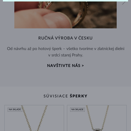
RUČNÁ VÝROBA V ČESKU
Od návrhu až po hotový šperk – všetko tvoríme v zlatníckej dielni
v srdci starej Prahy.
NAVŠTIVTE NÁS >
SÚVISIACE
ŠPERKY
NA SKLADE
NA SKLADE