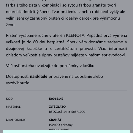
farba žltého zlata v kombinácii so sýtou farbou granátu tvorí
neprehliadnuteľný šperk. Tvar prstienka z neho robí neobvyklý ale
veľmi ženský zásnubný prsteň či ideálny darček pre výnimočnú
ženu.
Prsteň vyrábame ručne v ateliéri KLENOTA. Prípadná prvá výmena
veľkosti je do 60 dní bezplatná. Šperk vám doručíme zadarmo v
dizajnovej krabičke a s certifikátom pravosti. Viac informácií
ohľadom veľkostí a úprav prsteňov nájdete
v našom sprievodcovi
.
Veľkosť prsteňa uvádzajte do poznámky v košíku.
Dostupnosť:
na sklade
pripravené na odoslanie alebo
vyzdvihnutie.
KÓD
K0066143
MATERIÁL
ŽLTÉ ZLATO
RÝDZOSŤ
14 kt 585/1000
DRAHOKAMY
GRANÁT
PÔVOD
prírodný
VÝBRUS
guľatý