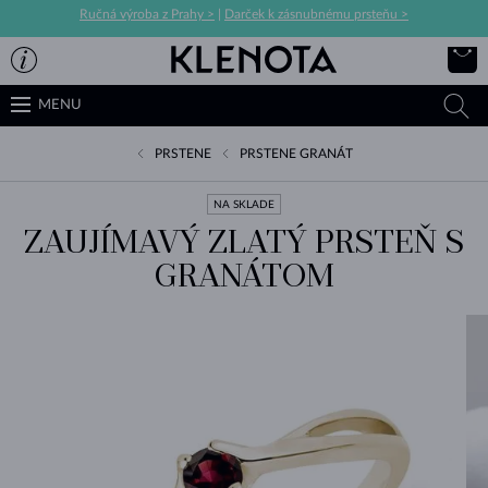
Ručná výroba z Prahy >
|
Darček k zásnubnému prsteňu >
MENU
PRSTENE
PRSTENE GRANÁT
NA SKLADE
ZAUJÍMAVÝ ZLATÝ PRSTEŇ S
GRANÁTOM