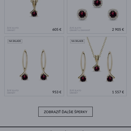
ŽLTÉ ZLATO
ŽLTÉ ZLATO
605 €
2 905 €
GRANÁT
GRANÁT & DIAMANT
NA SKLADE
NA SKLADE
ŽLTÉ ZLATO
ŽLTÉ ZLATO
953 €
1 557 €
GRANÁT
GRANÁT
ZOBRAZIŤ ĎALŠIE ŠPERKY