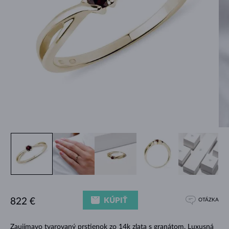
KÚPIŤ
822 €
OTÁZKA
Zaujímavo tvarovaný prstienok zo 14k zlata s granátom. Luxusná