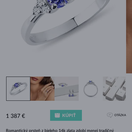
KÚPIŤ
1 387 €
OTÁZKA
Romantický prsteň z bieleho 14k zlata zdobí menej tradičný