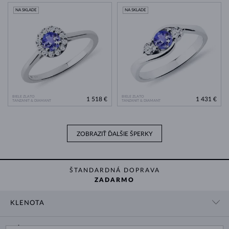
NA SKLADE
NA SKLADE
BIELE ZLATO
BIELE ZLATO
1 518 €
1 431 €
TANZANIT & DIAMANT
TANZANIT & DIAMANT
ZOBRAZIŤ ĎALŠIE ŠPERKY
ŠTANDARDNÁ DOPRAVA
ZADARMO
KLENOTA
KONTAKTNÉ ÚDAJE