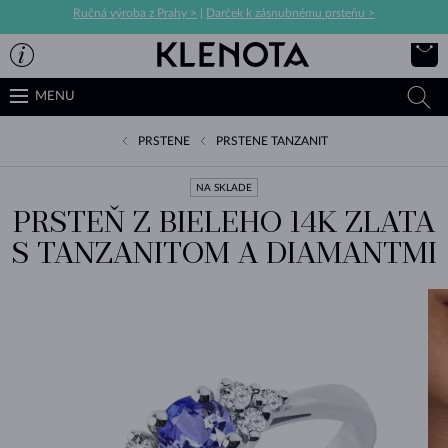
Ručná výroba z Prahy >
|
Darček k zásnubnému prsteňu >
MENU
PRSTENE
PRSTENE TANZANIT
NA SKLADE
PRSTEŇ Z BIELEHO 14K ZLATA
S TANZANITOM A DIAMANTMI