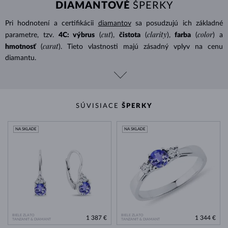
DIAMANTOVÉ
ŠPERKY
Pri hodnotení a certifikácii
diamantov
sa posudzujú ich základné
cut
clarity
color
parametre, tzv.
4C: výbrus
(
),
čistota
(
),
farba
(
) a
carat
hmotnosť
(
). Tieto vlastnosti majú zásadný vplyv na cenu
diamantu.
SÚVISIACE
ŠPERKY
NA SKLADE
NA SKLADE
BIELE ZLATO
BIELE ZLATO
1 387 €
1 344 €
TANZANIT & DIAMANT
TANZANIT & DIAMANT