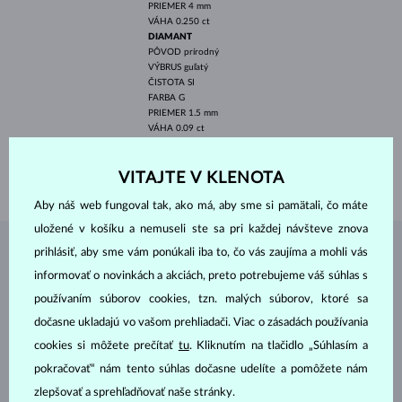
PRIEMER
4 mm
VÁHA
0.250 ct
DIAMANT
PÔVOD
prírodný
VÝBRUS
guľatý
ČISTOTA
SI
FARBA
G
PRIEMER
1.5 mm
VÁHA
0.09 ct
ŠÍRKA
2.50 mm
VITAJTE V KLENOTA
VÁHA
2.40 g
Aby náš web fungoval tak, ako má, aby sme si pamätali, čo máte
uložené v košíku a nemuseli ste sa pri každej návšteve znova
prihlásiť, aby sme vám ponúkali iba to, čo vás zaujíma a mohli vás
ŠPERKY Z
ATELIÉRU KLENOTA
informovať o novinkách a akciách, preto potrebujeme váš súhlas s
používaním súborov cookies, tzn. malých súborov, ktoré sa
dočasne ukladajú vo vašom prehliadači. Viac o zásadách používania
cookies si môžete prečítať
tu
. Kliknutím na tlačidlo „Súhlasím a
pokračovať“ nám tento súhlas dočasne udelíte a pomôžete nám
zlepšovať a sprehľadňovať naše stránky.