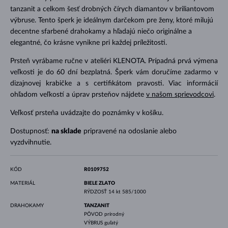
tanzanit a celkom šesť drobných čírych diamantov v briliantovom
výbruse. Tento šperk je ideálnym darčekom pre ženy, ktoré milujú
decentne sfarbené drahokamy a hľadajú niečo originálne a
elegantné, čo krásne vynikne pri každej príležitosti.
Prsteň vyrábame ručne v ateliéri KLENOTA. Prípadná prvá výmena
veľkosti je do 60 dní bezplatná. Šperk vám doručíme zadarmo v
dizajnovej krabičke a s certifikátom pravosti. Viac informácií
ohľadom veľkostí a úprav prsteňov nájdete
v našom sprievodcovi
.
Veľkosť prsteňa uvádzajte do poznámky v košíku.
Dostupnosť:
na sklade
pripravené na odoslanie alebo
vyzdvihnutie.
KÓD
R0109752
MATERIÁL
BIELE ZLATO
RÝDZOSŤ
14 kt 585/1000
DRAHOKAMY
TANZANIT
PÔVOD
prírodný
VÝBRUS
guľatý