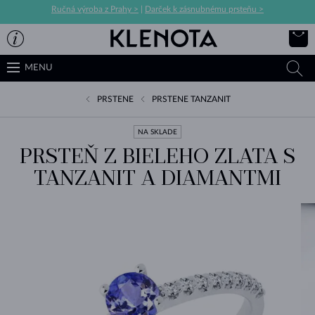
Ručná výroba z Prahy >
|
Darček k zásnubnému prsteňu >
MENU
PRSTENE
PRSTENE TANZANIT
NA SKLADE
PRSTEŇ Z BIELEHO ZLATA S
TANZANIT A DIAMANTMI