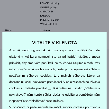
PÔVOD
prírodný
VÝBRUS
guľatý
ČISTOTA
SI
FARBA
G
PRIEMER
1.2 mm
VÁHA
0.144 ct
ŠÍRKA
2.20 mm
VÁHA
1.80 g
VITAJTE V KLENOTA
Aby náš web fungoval tak, ako má, aby sme si pamätali, čo máte
uložené v košíku a nemuseli ste sa pri každej návšteve znova
ŠPERKY Z
ATELIÉRU KLENOTA
prihlásiť, aby sme vám ponúkali iba to, čo vás zaujíma a mohli vás
informovať o novinkách a akciách, preto potrebujeme váš súhlas s
používaním súborov cookies, tzn. malých súborov, ktoré sa
dočasne ukladajú vo vašom prehliadači. Viac o zásadách používania
cookies si môžete prečítať
tu
. Kliknutím na tlačidlo „Súhlasím a
pokračovať“ nám tento súhlas dočasne udelíte a pomôžete nám
zlepšovať a sprehľadňovať naše stránky.
V opačnom prípade nebudeme môcť súbory cookies používať a