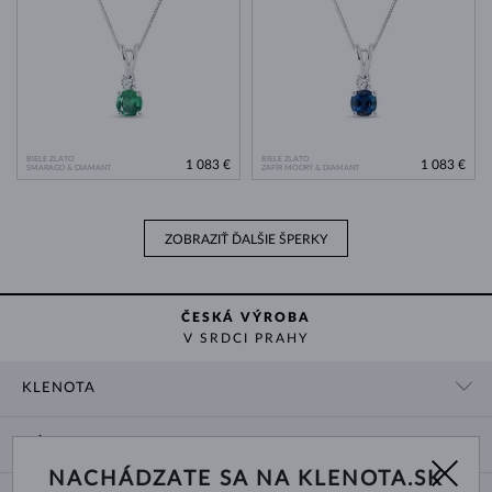
BIELE ZLATO
BIELE ZLATO
1 083 €
1 083 €
SMARAGD & DIAMANT
ZAFÍR MODRÝ & DIAMANT
ZOBRAZIŤ ĎALŠIE ŠPERKY
ČESKÁ VÝROBA
V SRDCI PRAHY
KLENOTA
KONTAKTNÉ ÚDAJE
NÁKUP
SHOWROOM
NACHÁDZATE SA NA KLENOTA.SK
DODANIE A PLATBA ZA TOVAR
O NÁS