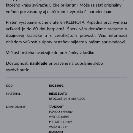
ktorého krásu zvýrazňujú číre briliantmi. Môže sa stať originálny
voľbou pre zásnuby aj darčekom k výročiu či narodeninám.
Prsteň vyrábame ručne v ateliéri KLENOTA. Prípadná prvá výmena
veľkosti je do 60 dní bezplatná. Šperk vám doručíme zadarmo v
dizajnovej krabičke a s certifikátom pravosti. Viac informácií
ohľadom veľkostí a úprav prsteňov nájdete
v našom sprievodcovi
.
Veľkosť prsteňa uvádzajte do poznámky v košíku.
Dostupnosť:
na sklade
pripravené na odoslanie alebo
vyzdvihnutie.
KÓD
K0285092
MATERIÁL
BIELE ZLATO
RÝDZOSŤ
14 kt 585/1000
DRAHOKAMY
TANZANIT
PÔVOD
prírodný
VÝBRUS
guľatý
PRIEMER
4.0 mm
VÁHA
0.25 ct
DIAMANT