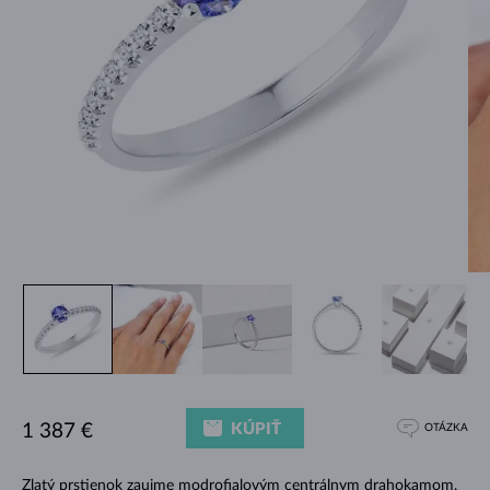
KÚPIŤ
1 387 €
OTÁZKA
Zlatý prstienok zaujme modrofialovým centrálnym drahokamom,