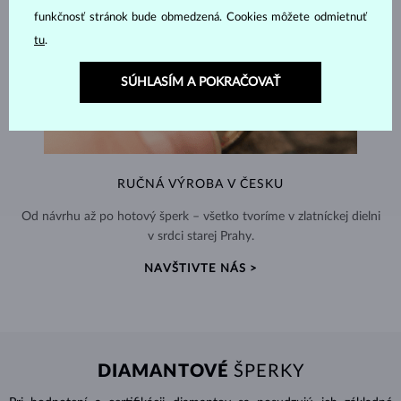
funkčnosť stránok bude obmedzená. Cookies môžete odmietnuť
tu
.
SÚHLASÍM A POKRAČOVAŤ
RUČNÁ VÝROBA V ČESKU
Od návrhu až po hotový šperk – všetko tvoríme v zlatníckej dielni
v srdci starej Prahy.
NAVŠTIVTE NÁS >
DIAMANTOVÉ
ŠPERKY