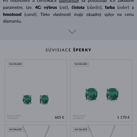
Pri hodnotení a certifikácii
diamantov
sa posudzujú ich základné
cut
clarity
color
parametre, tzv.
4C: výbrus
(
),
čistota
(
),
farba
(
) a
carat
hmotnosť
(
). Tieto vlastnosti majú zásadný vplyv na cenu
diamantu.
SÚVISIACE
ŠPERKY
NA SKLADE
NA SKLADE
BIELE ZLATO
BIELE ZLATO
605 €
1 170 €
SMARAGD
SMARAGD
NA SKLADE
NA SKLADE