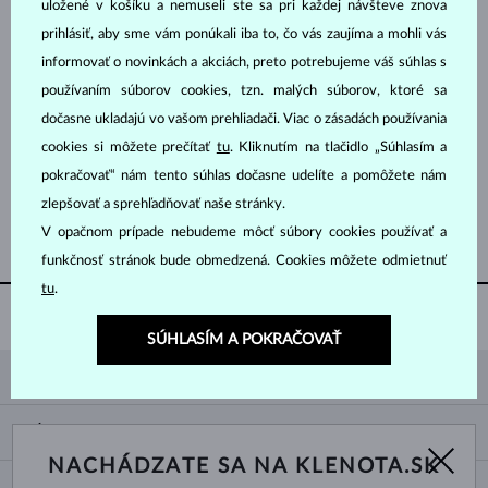
uložené v košíku a nemuseli ste sa pri každej návšteve znova
prihlásiť, aby sme vám ponúkali iba to, čo vás zaujíma a mohli vás
informovať o novinkách a akciách, preto potrebujeme váš súhlas s
používaním súborov cookies, tzn. malých súborov, ktoré sa
dočasne ukladajú vo vašom prehliadači. Viac o zásadách používania
cookies si môžete prečítať
tu
. Kliknutím na tlačidlo „Súhlasím a
BIELE ZLATO
BIELE ZLATO
1 127 €
1 474 €
TURMALÍN RUŽOVÝ
TURMALÍN RUŽOVÝ & DIAMANT
pokračovať“ nám tento súhlas dočasne udelíte a pomôžete nám
zlepšovať a sprehľadňovať naše stránky.
ZOBRAZIŤ ĎALŠIE ŠPERKY
V opačnom prípade nebudeme môcť súbory cookies používať a
funkčnosť stránok bude obmedzená. Cookies môžete odmietnuť
tu
.
GRAVÍROVANIE ZADARMO
PRE SNUBNÉ PRSTENE
SÚHLASÍM A POKRAČOVAŤ
KLENOTA
KONTAKTNÉ ÚDAJE
NÁKUP
SHOWROOM
NACHÁDZATE SA NA KLENOTA.SK
DODANIE A PLATBA ZA TOVAR
O NÁS
O ŠPERKOCH