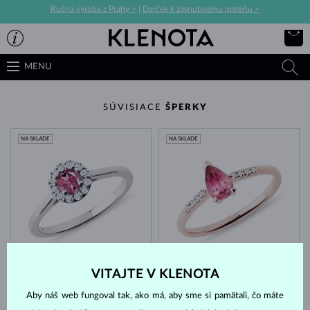
Ručná výroba z Prahy >
|
Darček k zásnubnému prsteňu >
MENU
SÚVISIACE
ŠPERKY
NA SKLADE
NA SKLADE
BIELE ZLATO
RUŽOVÉ ZLATO
1 518 €
1 083 €
TURMALÍN RUŽOVÝ & DIAMANT
TURMALÍN RUŽOVÝ & DIAMANT
VITAJTE V KLENOTA
NA SKLADE
Aby náš web fungoval tak, ako má, aby sme si pamätali, čo máte