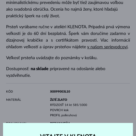
minimalistickému prevedeniu môže byť tiež zaujímavou voľbou
ako svadobná obrúčka. Ocenia ho najmä ženy, ktoré hľadajú
praktický šperk na celý život.
Prsteň vyrábame ručne v ateliéri KLENOTA. Prípadná prvá výmena
veľkosti je do 60 dní bezplatná. Šperk vám doručíme zadarmo v
dizajnovej krabičke a s certifikátom pravosti. Viac informácií
ohľadom veľkostí a úprav prsteňov nájdete
v našom sprievodcovi
.
Veľkosť prsteňa uvádzajte do poznámky v košíku.
Dostupnosť:
na sklade
pripravené na odoslanie alebo
vyzdvihnutie.
KÓD
X0099003L10
MATERIÁL
ŽLTÉ ZLATO
RÝDZOSŤ
14 kt 585/1000
POVRCH
lesk
PROFIL
polkruhový
DRAHOKAMY
BEZ KAMEŇA
ŠÍRKA
1.0 mm