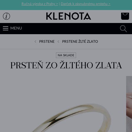
Ručná výroba z Prahy >
|
Darček k zásnubnému prsteňu >
MENU
PRSTENE
PRSTENE ŽLTÉ ZLATO
NA SKLADE
PRSTEŇ ZO ŽLTÉHO ZLATA