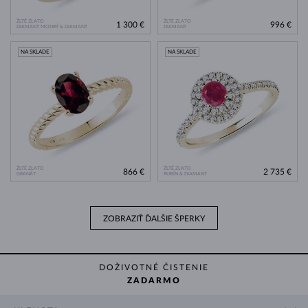
ŽLTÉ ZLATO
ŽLTÉ ZLATO
1 300 €
996 €
DIAMANT MODRÝ & DIAMANT
DIAMANT
NA SKLADE
NA SKLADE
ŽLTÉ ZLATO
ŽLTÉ ZLATO
866 €
2 735 €
GRANÁT
RUBÍN & DIAMANT
ZOBRAZIŤ ĎALŠIE ŠPERKY
DOŽIVOTNÉ ČISTENIE
ZADARMO