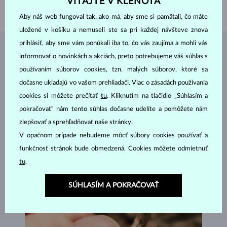
VITAJTE V KLENOTA
VÁHA
0.90 g
Aby náš web fungoval tak, ako má, aby sme si pamätali, čo máte
uložené v košíku a nemuseli ste sa pri každej návšteve znova
prihlásiť, aby sme vám ponúkali iba to, čo vás zaujíma a mohli vás
ŠPERKY Z
ATELIÉRU KLENOTA
informovať o novinkách a akciách, preto potrebujeme váš súhlas s
používaním súborov cookies, tzn. malých súborov, ktoré sa
dočasne ukladajú vo vašom prehliadači. Viac o zásadách používania
cookies si môžete prečítať
tu
. Kliknutím na tlačidlo „Súhlasím a
pokračovať“ nám tento súhlas dočasne udelíte a pomôžete nám
zlepšovať a sprehľadňovať naše stránky.
V opačnom prípade nebudeme môcť súbory cookies používať a
funkčnosť stránok bude obmedzená. Cookies môžete odmietnuť
tu
.
SÚHLASÍM A POKRAČOVAŤ