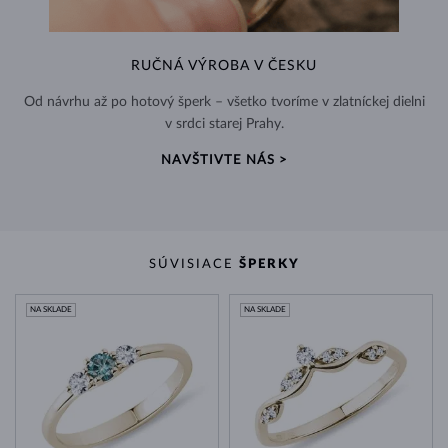
RUČNÁ VÝROBA V ČESKU
Od návrhu až po hotový šperk – všetko tvoríme v zlatníckej dielni
v srdci starej Prahy.
NAVŠTIVTE NÁS >
SÚVISIACE
ŠPERKY
NA SKLADE
NA SKLADE