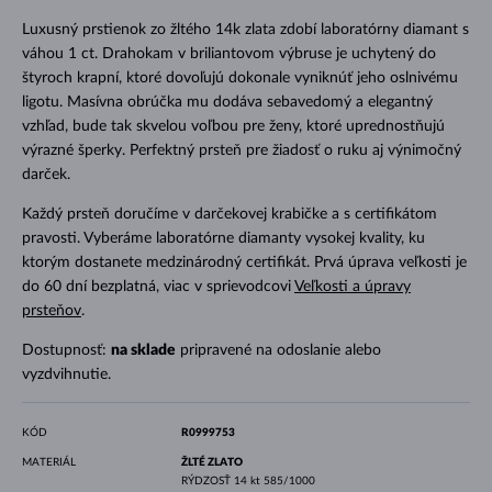
Luxusný prstienok zo žltého 14k zlata zdobí laboratórny diamant s
váhou 1 ct. Drahokam v briliantovom výbruse je uchytený do
štyroch krapní, ktoré dovoľujú dokonale vyniknúť jeho oslnivému
ligotu. Masívna obrúčka mu dodáva sebavedomý a elegantný
vzhľad, bude tak skvelou voľbou pre ženy, ktoré uprednostňujú
výrazné šperky. Perfektný prsteň pre žiadosť o ruku aj výnimočný
darček.
Každý prsteň doručíme v darčekovej krabičke a s certifikátom
pravosti. Vyberáme laboratórne diamanty vysokej kvality, ku
ktorým dostanete medzinárodný certifikát. Prvá úprava veľkosti je
do 60 dní bezplatná, viac v sprievodcovi
Veľkosti a úpravy
prsteňov
.
Dostupnosť:
na sklade
pripravené na odoslanie alebo
vyzdvihnutie.
KÓD
R0999753
MATERIÁL
ŽLTÉ ZLATO
RÝDZOSŤ
14 kt 585/1000