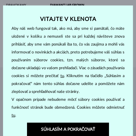
DRAHOKAMY
DIAMANT LAB GROWN
PÔVOD
laboratórny
VÝBRUS
guľatý
VITAJTE V KLENOTA
ČISTOTA
VS
FARBA
F
Aby náš web fungoval tak, ako má, aby sme si pamätali, čo máte
PRIEMER
6.3 mm
VÁHA
1.000 ct
uložené v košíku a nemuseli ste sa pri každej návšteve znova
prihlásiť, aby sme vám ponúkali iba to, čo vás zaujíma a mohli vás
ŠÍRKA
2.65 mm
informovať o novinkách a akciách, preto potrebujeme váš súhlas s
VÁHA
4.00 g
používaním súborov cookies, tzn. malých súborov, ktoré sa
dočasne ukladajú vo vašom prehliadači. Viac o zásadách používania
cookies si môžete prečítať
tu
. Kliknutím na tlačidlo „Súhlasím a
ŠPERKY Z
ATELIÉRU KLENOTA
pokračovať“ nám tento súhlas dočasne udelíte a pomôžete nám
zlepšovať a sprehľadňovať naše stránky.
V opačnom prípade nebudeme môcť súbory cookies používať a
funkčnosť stránok bude obmedzená. Cookies môžete odmietnuť
tu
.
SÚHLASÍM A POKRAČOVAŤ