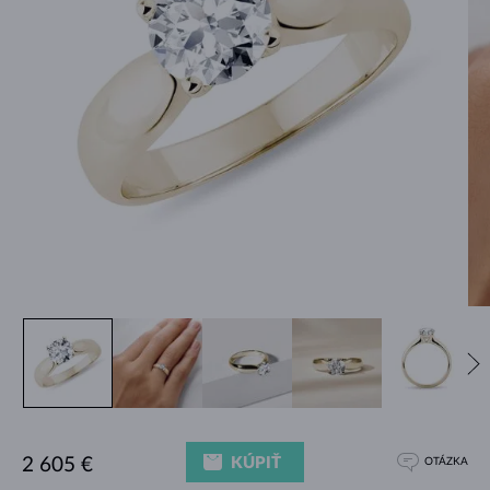
KÚPIŤ
2 605 €
OTÁZKA