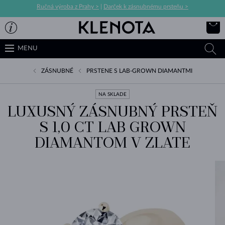
Ručná výroba z Prahy >
|
Darček k zásnubnému prsteňu >
MENU
ZÁSNUBNÉ
PRSTENE S LAB-GROWN DIAMANTMI
NA SKLADE
LUXUSNÝ ZÁSNUBNÝ PRSTEŇ
S 1,0 CT LAB GROWN
DIAMANTOM V ZLATE