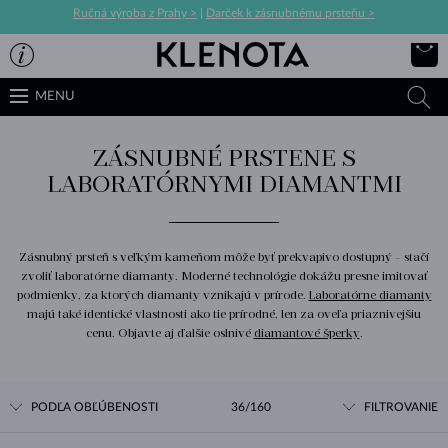
Ručná výroba z Prahy >
|
Darček k zásnubnému prsteňu >
MENU
ZÁSNUBNÉ PRSTENE S
LABORATÓRNYMI DIAMANTMI
Zásnubný prsteň s veľkým kameňom môže byť prekvapivo dostupný - stačí
zvoliť laboratórne diamanty. Moderné technológie dokážu presne imitovať
podmienky, za ktorých diamanty vznikajú v prírode.
Laboratórne diamanty
majú také identické vlastnosti ako tie prírodné, len za oveľa priaznivejšiu
cenu. Objavte aj ďalšie oslnivé
diamantové šperky
.
PODĽA OBĽÚBENOSTI
36/160
FILTROVANIE