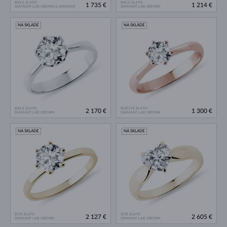
BIELE ZLATO
BIELE ZLATO
1 735 €
1 214 €
DIAMANT LAB GROWN & DIAMANT
DIAMANT LAB GROWN
NA SKLADE
NA SKLADE
BIELE ZLATO
RUŽOVÉ ZLATO
2 170 €
1 300 €
DIAMANT LAB GROWN
DIAMANT LAB GROWN
NA SKLADE
NA SKLADE
ŽLTÉ ZLATO
ŽLTÉ ZLATO
2 127 €
2 605 €
DIAMANT LAB GROWN
DIAMANT LAB GROWN