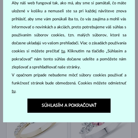
Aby náš web fungoval tak, ako má, aby sme si pamätali, čo máte
uložené v košíku a nemuseli ste sa pri každej návšteve znova
prihlásiť, aby sme vám ponúkali iba to, čo vás zaujíma a mohli vás
ŽLTÉ ZLATO
BIELE ZLATO
866 €
1 300 €
DIAMANT LAB GROWN
DIAMANT LAB GROWN
informovať o novinkách a akciách, preto potrebujeme váš súhlas s
NA SKLADE
NOVINKA
používaním súborov cookies, tzn. malých súborov, ktoré sa
dočasne ukladajú vo vašom prehliadači. Viac o zásadách používania
cookies si môžete prečítať
tu
. Kliknutím na tlačidlo „Súhlasím a
pokračovať“ nám tento súhlas dočasne udelíte a pomôžete nám
zlepšovať a sprehľadňovať naše stránky.
V opačnom prípade nebudeme môcť súbory cookies používať a
BIELE ZLATO
funkčnosť stránok bude obmedzená. Cookies môžete odmietnuť
ŽLTÉ ZLATO
DIAMANT LAB GROWN MODRÝ & DIAMANT LAB
2 605 €
2 735 €
DIAMANT LAB GROWN
GROWN
tu
.
NA SKLADE
NOVINKA
SÚHLASÍM A POKRAČOVAŤ