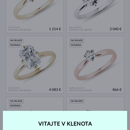
ŽLTÉ ZLATO
BIELE ZLATO
1 214 €
3 040 €
DIAMANT LAB GROWN
DIAMANT LAB GROWN
NA SKLADE
NA SKLADE
NOVINKA
NOVINKA
ŽLTÉ ZLATO
RUŽOVÉ ZLATO
4 083 €
866 €
DIAMANT LAB GROWN
DIAMANT LAB GROWN
NA SKLADE
NA SKLADE
NOVINKA
VITAJTE V KLENOTA