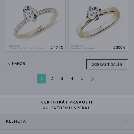
ŽLTÉ ZLATO
ŽLTÉ ZLATO
2 474 €
1 300 €
DIAMANT LAB GROWN & DIAMANT
DIAMANT LAB GROWN
NAHOR
ZOBRAZIŤ ĎALŠIE
1
2
3
4
5
»
CERTIFIKÁT PRAVOSTI
KU KAŽDÉMU ŠPERKU
KLENOTA
KONTAKTNÉ ÚDAJE