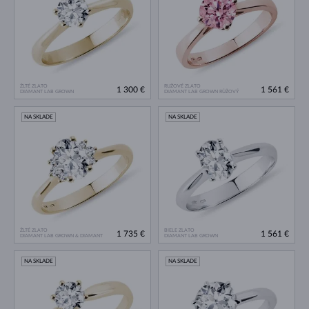
ŽLTÉ ZLATO
RUŽOVÉ ZLATO
1 300 €
1 561 €
DIAMANT LAB GROWN
DIAMANT LAB GROWN RŮŽOVÝ
NA SKLADE
NA SKLADE
ŽLTÉ ZLATO
BIELE ZLATO
1 735 €
1 561 €
DIAMANT LAB GROWN & DIAMANT
DIAMANT LAB GROWN
NA SKLADE
NA SKLADE