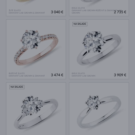
BIELE ZLATO
ŽLTÉ ZLATO
DIAMANT LAB GROWN RŮŽOVÝ & DIAMANT LAB
3 040 €
2 735 €
DIAMANT LAB GROWN & DIAMANT
GROWN
NA SKLADE
RUŽOVÉ ZLATO
BIELE ZLATO
3 474 €
3 909 €
DIAMANT LAB GROWN & DIAMANT
DIAMANT LAB GROWN
NA SKLADE