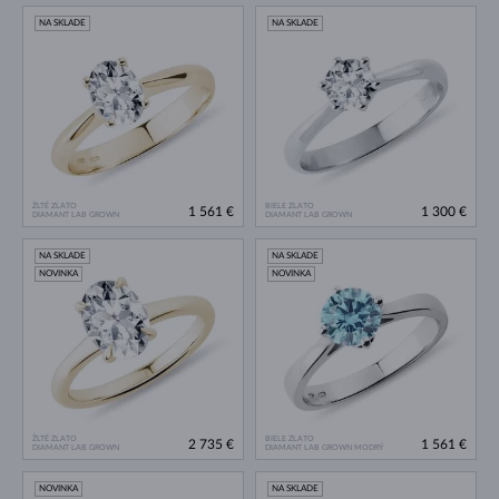
NA SKLADE
NA SKLADE
ŽLTÉ ZLATO
BIELE ZLATO
1 561 €
1 300 €
DIAMANT LAB GROWN
DIAMANT LAB GROWN
NA SKLADE
NA SKLADE
NOVINKA
NOVINKA
ŽLTÉ ZLATO
BIELE ZLATO
2 735 €
1 561 €
DIAMANT LAB GROWN
DIAMANT LAB GROWN MODRÝ
NOVINKA
NA SKLADE