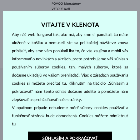
PÔVOD
laboratórny
VÝBRUS
ovál
ČISTOTA
VS
FARBA
F
VITAJTE V KLENOTA
ŠÍRKA
5.00 mm
VÝŠKA
7.00 mm
Aby náš web fungoval tak, ako má, aby sme si pamätali, čo máte
VÁHA
0.690 ct
uložené v košíku a nemuseli ste sa pri každej návšteve znova
ŠÍRKA
2.80 mm
prihlásiť, aby sme vám ponúkali iba to, čo vás zaujíma a mohli vás
VÁHA
2.20 g
informovať o novinkách a akciách, preto potrebujeme váš súhlas s
používaním súborov cookies, tzn. malých súborov, ktoré sa
dočasne ukladajú vo vašom prehliadači. Viac o zásadách používania
ŠPERKY Z
ATELIÉRU KLENOTA
cookies si môžete prečítať
tu
. Kliknutím na tlačidlo „Súhlasím a
pokračovať“ nám tento súhlas dočasne udelíte a pomôžete nám
zlepšovať a sprehľadňovať naše stránky.
V opačnom prípade nebudeme môcť súbory cookies používať a
funkčnosť stránok bude obmedzená. Cookies môžete odmietnuť
tu
.
SÚHLASÍM A POKRAČOVAŤ