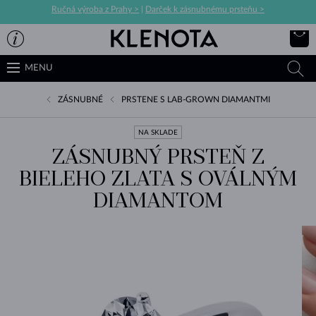
Ručná výroba z Prahy >
|
Darček k zásnubnému prsteňu >
MENU
ZÁSNUBNÉ
PRSTENE S LAB-GROWN DIAMANTMI
NA SKLADE
ZÁSNUBNÝ PRSTEŇ Z
BIELEHO ZLATA S OVÁLNÝM
DIAMANTOM