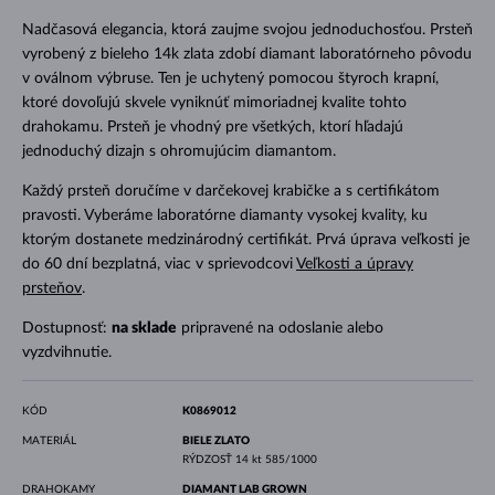
Nadčasová elegancia, ktorá zaujme svojou jednoduchosťou. Prsteň
vyrobený z bieleho 14k zlata zdobí diamant laboratórneho pôvodu
v oválnom výbruse. Ten je uchytený pomocou štyroch krapní,
ktoré dovoľujú skvele vyniknúť mimoriadnej kvalite tohto
drahokamu. Prsteň je vhodný pre všetkých, ktorí hľadajú
jednoduchý dizajn s ohromujúcim diamantom.
Každý prsteň doručíme v darčekovej krabičke a s certifikátom
pravosti. Vyberáme laboratórne diamanty vysokej kvality, ku
ktorým dostanete medzinárodný certifikát. Prvá úprava veľkosti je
do 60 dní bezplatná, viac v sprievodcovi
Veľkosti a úpravy
prsteňov
.
Dostupnosť:
na sklade
pripravené na odoslanie alebo
vyzdvihnutie.
KÓD
K0869012
MATERIÁL
BIELE ZLATO
RÝDZOSŤ
14 kt 585/1000
DRAHOKAMY
DIAMANT LAB GROWN