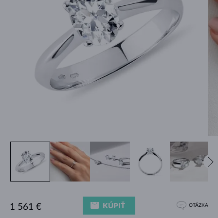
KÚPIŤ
1 561 €
OTÁZKA