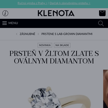
Ručná výroba z Prahy >
|
Darček k zásnubnému prsteňu >
MENU
ZÁSNUBNÉ
PRSTENE S LAB-GROWN DIAMANTMI
NOVINKA
NA SKLADE
PRSTEŇ V ŽLTOM ZLATE S
OVÁLNYM DIAMANTOM