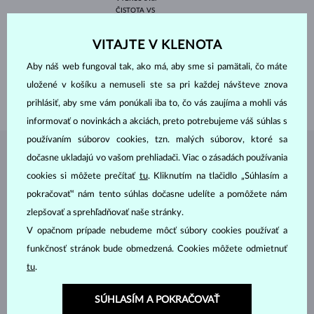
ČISTOTA
VS
FARBA
E-F
ŠÍRKA
6.50 mm
VITAJTE V KLENOTA
VÝŠKA
9.30 mm
VÁHA
1.500 ct
Aby náš web fungoval tak, ako má, aby sme si pamätali, čo máte
ŠÍRKA
2.20 mm
uložené v košíku a nemuseli ste sa pri každej návšteve znova
VÁHA
2.85 g
prihlásiť, aby sme vám ponúkali iba to, čo vás zaujíma a mohli vás
informovať o novinkách a akciách, preto potrebujeme váš súhlas s
používaním súborov cookies, tzn. malých súborov, ktoré sa
dočasne ukladajú vo vašom prehliadači. Viac o zásadách používania
ŠPERKY Z
ATELIÉRU KLENOTA
cookies si môžete prečítať
tu
. Kliknutím na tlačidlo „Súhlasím a
pokračovať“ nám tento súhlas dočasne udelíte a pomôžete nám
zlepšovať a sprehľadňovať naše stránky.
V opačnom prípade nebudeme môcť súbory cookies používať a
funkčnosť stránok bude obmedzená. Cookies môžete odmietnuť
tu
.
SÚHLASÍM A POKRAČOVAŤ