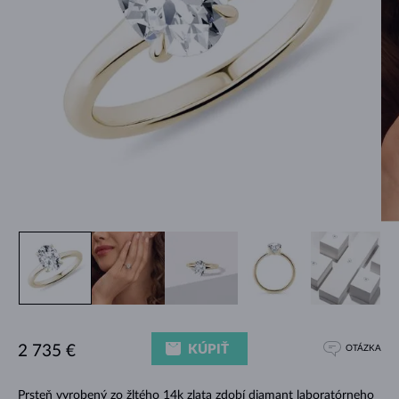
KÚPIŤ
2 735 €
OTÁZKA
Prsteň vyrobený zo žltého 14k zlata zdobí diamant laboratórneho