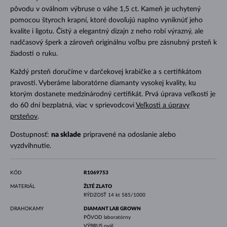
pôvodu v oválnom výbruse o váhe 1,5 ct. Kameň je uchytený
pomocou štyroch krapní, ktoré dovoľujú naplno vyniknúť jeho
kvalite i ligotu. Čistý a elegantný dizajn z neho robí výrazný, ale
nadčasový šperk a zároveň originálnu voľbu pre zásnubný prsteň k
žiadosti o ruku.
Každý prsteň doručíme v darčekovej krabičke a s certifikátom
pravosti. Vyberáme laboratórne diamanty vysokej kvality, ku
ktorým dostanete medzinárodný certifikát. Prvá úprava veľkosti je
do 60 dní bezplatná, viac v sprievodcovi
Veľkosti a úpravy
prsteňov
.
Dostupnosť:
na sklade
pripravené na odoslanie alebo
vyzdvihnutie.
KÓD
R1069753
MATERIÁL
ŽLTÉ ZLATO
RÝDZOSŤ
14 kt 585/1000
DRAHOKAMY
DIAMANT LAB GROWN
PÔVOD
laboratórny
VÝBRUS
ovál