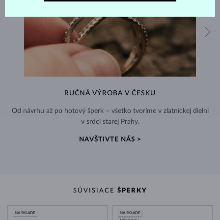
RUČNÁ VÝROBA V ČESKU
Od návrhu až po hotový šperk – všetko tvoríme v zlatníckej dielni
v srdci starej Prahy.
NAVŠTIVTE NÁS >
SÚVISIACE
ŠPERKY
NA SKLADE
NA SKLADE