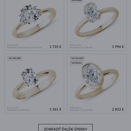
NOVINKA
ŽLTÉ ZLATO
ŽLTÉ ZLATO
1 735 €
1 996 €
DIAMANT LAB GROWN & DIAMANT
DIAMANT LAB GROWN
NA SKLADE
NA SKLADE
NOVINKA
ŽLTÉ ZLATO
ŽLTÉ ZLATO
1 561 €
2 822 €
DIAMANT LAB GROWN
DIAMANT LAB GROWN
ZOBRAZIŤ ĎALŠIE ŠPERKY