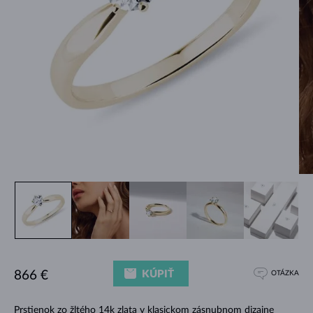
KÚPIŤ
866 €
OTÁZKA
Prstienok zo žltého 14k zlata v klasickom zásnubnom dizajne