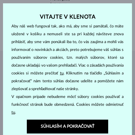
ČISTOTA
VS
FARBA
F
PRIEMER
4.5 mm
VITAJTE V KLENOTA
VÁHA
0.35 ct
Aby náš web fungoval tak, ako má, aby sme si pamätali, čo máte
ŠÍRKA
1.70 mm
uložené v košíku a nemuseli ste sa pri každej návšteve znova
VÁHA
1.90 g
prihlásiť, aby sme vám ponúkali iba to, čo vás zaujíma a mohli vás
informovať o novinkách a akciách, preto potrebujeme váš súhlas s
používaním súborov cookies, tzn. malých súborov, ktoré sa
ŠPERKY Z
ATELIÉRU KLENOTA
dočasne ukladajú vo vašom prehliadači. Viac o zásadách používania
cookies si môžete prečítať
tu
. Kliknutím na tlačidlo „Súhlasím a
pokračovať“ nám tento súhlas dočasne udelíte a pomôžete nám
zlepšovať a sprehľadňovať naše stránky.
V opačnom prípade nebudeme môcť súbory cookies používať a
funkčnosť stránok bude obmedzená. Cookies môžete odmietnuť
tu
.
SÚHLASÍM A POKRAČOVAŤ