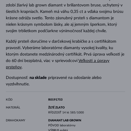
zdobí žiarivý lab grown diamant v briliantovom bruse, uchytený v
šiestich krapniach. Kameň má váhu 0,35 ct a vďaka svojmu brúsu
krásne odráža svetlo. Tento zásnubný prsteň s diamantom je
nielen krásnym symbolom lásky, ale aj jemným šperkom, ktorý
svojim trblietkom podčiarkne výnimočnosť každej chvíle.
Každý prsteň doručíme v darčekovej krabičke a s certifikátom
pravosti. Vyberáme laboratórne diamanty vysokej kvality, ku
ktorým dostanete medzinárodný certifikát. Prvá úprava veľkosti je
do 60 dní bezplatná, viac v sprievodcovi
Veľkosti a úpravy
prsteňov
.
Dostupnosť:
na sklade
pripravené na odoslanie alebo
vyzdvihnutie.
KÓD
R0191753
MATERIÁL
ŽLTÉ ZLATO
RÝDZOSŤ
14 kt 585/1000
DRAHOKAMY
DIAMANT LAB GROWN
PÔVOD
laboratórny
VÝBRUS
guľatý