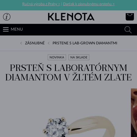
Ručná výroba z Prahy >
|
Darček k zásnubnému prsteňu >
MENU
ZÁSNUBNÉ
PRSTENE S LAB-GROWN DIAMANTMI
NOVINKA
NA SKLADE
PRSTEŇ S LABORATÓRNYM
DIAMANTOM V ŽLTÉM ZLATE