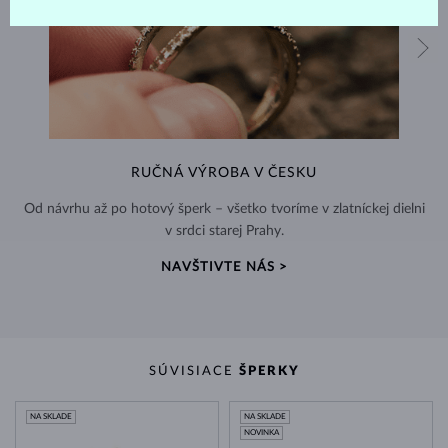
RUČNÁ VÝROBA V ČESKU
Od návrhu až po hotový šperk – všetko tvoríme v zlatníckej dielni
v srdci starej Prahy.
NAVŠTIVTE NÁS >
SÚVISIACE
ŠPERKY
NA SKLADE
NA SKLADE
NOVINKA