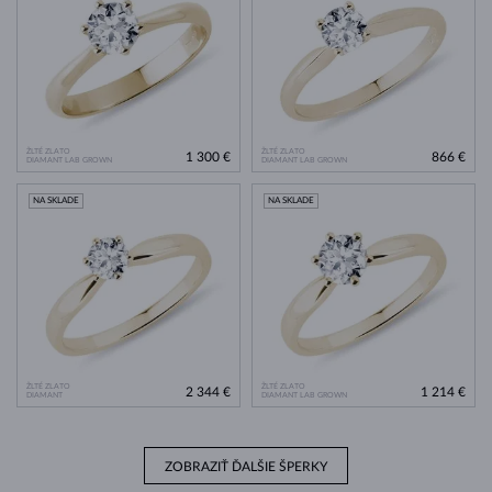
ŽLTÉ ZLATO
ŽLTÉ ZLATO
1 300 €
866 €
DIAMANT LAB GROWN
DIAMANT LAB GROWN
NA SKLADE
NA SKLADE
ŽLTÉ ZLATO
ŽLTÉ ZLATO
2 344 €
1 214 €
DIAMANT
DIAMANT LAB GROWN
ZOBRAZIŤ ĎALŠIE ŠPERKY