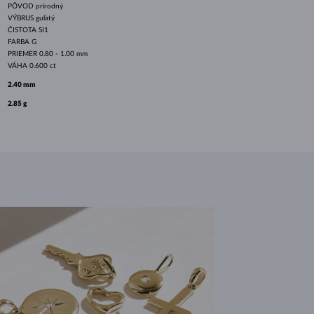
PÔVOD
prírodný
VÝBRUS
guľatý
ČISTOTA
SI1
FARBA
G
PRIEMER
0.80 - 1.00 mm
VÁHA
0.600 ct
2.40 mm
2.85 g