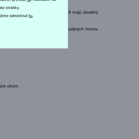
aše stránky.
r
carat
) a
hmotnosť
(
). Tieto vlastnosti majú zásadný
ôžete odmietnuť
tu
.
 sa brúsia aj do mnohých tzv. fantazijných tvarov,
ásnubných prsteňov
).
oľným okom.