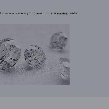
U šperkov s viacerými diamantmi a u
náušníc
vždy