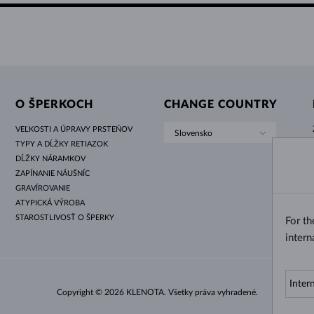
O ŠPERKOCH
CHANGE COUNTRY
VEĽKOSTI A ÚPRAVY PRSTEŇOV
Slovensko
TYPY A DĹŽKY RETIAZOK
DĹŽKY NÁRAMKOV
ZAPÍNANIE NÁUŠNÍC
GRAVÍROVANIE
ATYPICKÁ VÝROBA
STAROSTLIVOSŤ O ŠPERKY
For t
intern
Copyright © 2026 KLENOTA. Všetky práva vyhradené.