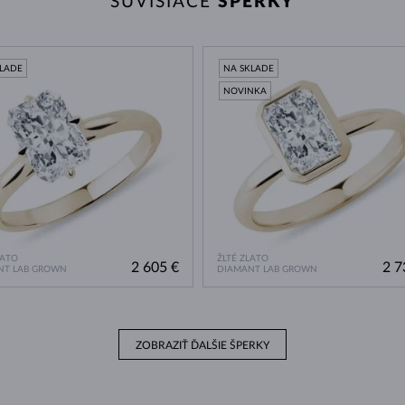
SÚVISIACE
ŠPERKY
KLADE
NA SKLADE
NOVINKA
LATO
ŽLTÉ ZLATO
2 605 €
2 7
NT LAB GROWN
DIAMANT LAB GROWN
ZOBRAZIŤ ĎALŠIE ŠPERKY