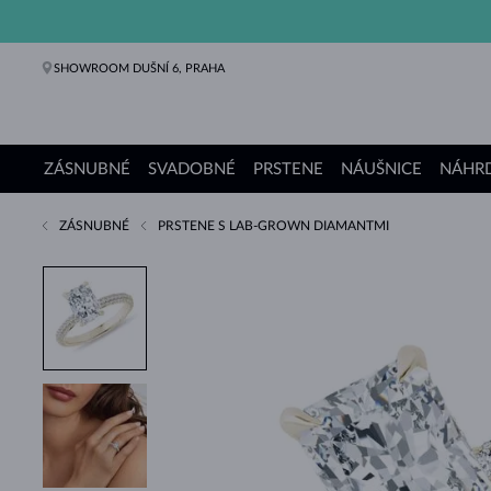
SHOWROOM DUŠNÍ 6, PRAHA
ZÁSNUBNÉ
SVADOBNÉ
PRSTENE
NÁUŠNICE
NÁHRD
ZÁSNUBNÉ
PRSTENE S LAB-GROWN DIAMANTMI
Zásnubné prstene
Svadobné obrúčky
Prstene
Náušnice
Náhrdelníky
Náramky
Perly
Šperky
Darčeky
Kolekcie KLENOTA