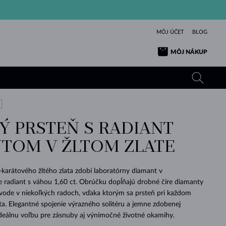
MÔJ ÚČET
BLOG
MÔJ NÁKUP
Ý PRSTEŇ S RADIANT
ŽLTÉ ZLATO
TANZANITY
TURMALÍNY
ZAFÍRY
TOM V ŽLTOM ZLATE
RUŽOVÉ ZLATO
TOPÁSY
VLTAVÍNY
SMARAGDY
TURMALÍNY
MINERÁLY
VLTAVÍNY
karátového žltého zlata zdobí laboratórny diamant v
VÝNIMOČNÝ
ELEGANCIA
NÁRAMKY
KOLEKCIE
PRÍVESKY
KRÁSOU
KRÁSNE
ŠPERKY
KRÁSU
LÁSKA
 radiant s váhou 1,60 ct. Obrúčku dopĺňajú drobné číre diamanty
VLTAVÍNY
PERLOVÉ PRÍVESKY
MINERÁLY
ode v niekoľkých radoch, vďaka ktorým sa prsteň pri každom
PRE BÁBÄTKÁ
BIELE ZLATO
SVADOBNÉ
ta. Elegantné spojenie výrazného solitéru a jemne zdobenej
ideálnu voľbu pre zásnuby aj výnimočné životné okamihy.
SVADOBNÉ
ŽLTÉ ZLATO
ŽLTÉ ZLATO
POZRIEŤ
POZRIEŤ
POZRIEŤ
POZRIEŤ
POZRIEŤ
POZRIEŤ
POZRIEŤ
POZRIEŤ
POZRIEŤ
POZRIEŤ