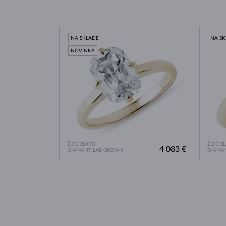
NA SKLADE
NA S
NOVINKA
ŽLTÉ ZLATO
ŽLTÉ Z
4 083 €
DIAMANT LAB GROWN
DIAMA