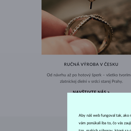
RUČNÁ VÝROBA V ČESKU
Od návrhu až po hotový šperk – všetko tvorím
zlatníckej dielni v srdci starej Prahy.
NAVŠTIVTE NÁS >
Aby náš web fungoval tak, ako m
vám ponúkali iba to, čo vás zau
tzn. malých súborov, ktoré sa 