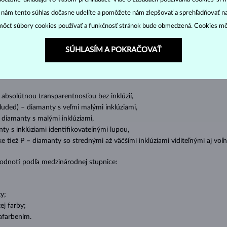
DIAMANTOVÉ
ŠPERKY
“ nám tento súhlas dočasne udelíte a pomôžete nám zlepšovať a sprehľadňovať n
cut
clarity
colo
ich základné parametre, tzv.
4C: výbrus
(
),
čistota
(
),
farba
(
ôcť súbory cookies používať a funkčnosť stránok bude obmedzená. Cookies m
o oslnivý lesk. Najobľúbenejší je výbrus guľatý, tzv.
briliant
. Diamanty
SÚHLASÍM A POKRAČOVAŤ
cess (štvorboký alebo trojboký výbrus s ostrými rohmi, populárny najmä u
z
ženie tzv. inkluzií čiže vnútorných nedokonalostí diamantu:
s absolútnou transparentnosťou bez inklúzií,
cluded) – diamanty s veľmi malými inklúziami,
– diamanty s malými inklúziami,
nty s inklúziami identifikovateľnými lupou,
ike tiež P – diamanty so strednými až väčšími inklúziami viditeľnými aj v
 hodnotí podľa medzinárodnej stupnice:
y;
j farby;
afarbením.