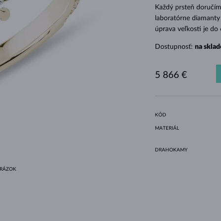
HALO ŠTÝL
ORIGINÁLNE SÚPRAVY
AMETYSTY
SINGLE
DRAHOKAMY
SLADKOVODNÉ PERLY
BEZEL OSADENIE
PRE MAMIČKU
BIELE ZLATO
MORGANITY
TOPÁSY
RUBÍNY
TIPY NA DARČEKY
Každý prsteň doručíme
laboratórne diamanty 
ŽLTÉ ZLATO
MAGNETICKÉ NÁHRDELNÍKY
RUŽOVÉ ZLATO
úprava veľkosti je do
RUŽOVÉ ZLATO
GRAVÍROVATEĽNÉ
Dostupnosť:
na sklad
LETNÍ VRSTVENÍ
5 866 €
KÓD
MATERIÁL
DRAHOKAMY
BRÁZOK