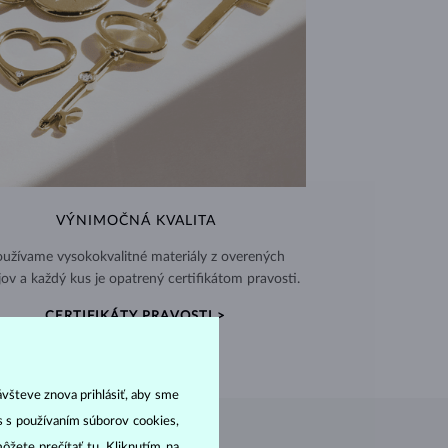
VÝNIMOČNÁ KVALITA
užívame vysokokvalitné materiály z overených
jov a každý kus je opatrený certifikátom pravosti.
CERTIFIKÁTY PRAVOSTI >
ávšteve znova prihlásiť, aby sme
as s používaním súborov cookies,
môžete prečítať
tu
. Kliknutím na