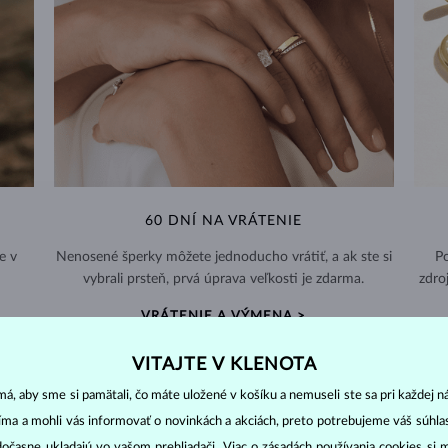
60 DNÍ NA VRÁTENIE
e v
Nenosené šperky môžete jednoducho vrátiť, a ak ste si
Po
vybrali prsteň, prvá úprava veľkosti je zdarma.
zdro
VRÁTENIE A VÝMENA >
VITAJTE V KLENOTA
á, aby sme si pamätali, čo máte uložené v košíku a nemuseli ste sa pri každej n
jíma a mohli vás informovať o novinkách a akciách, preto potrebujeme váš súhl
dočasne ukladajú vo vašom prehliadači. Viac o zásadách používania cookies si 