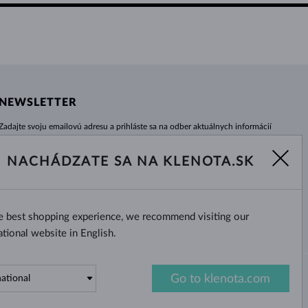
NEWSLETTER
Zadajte svoju emailovú adresu a prihláste sa na odber aktuálnych informácií
z e-shopu klenota.sk.
Žiadna novinka, akcia či zľava Vám už neunikne!
NACHÁDZATE SA NA KLENOTA.SK
ODOBERAŤ
he best shopping experience, we recommend visiting our
Áno, chcem dostávať zaujímavé
novinky na e-mail.
ational website in English.
Go to klenota.com