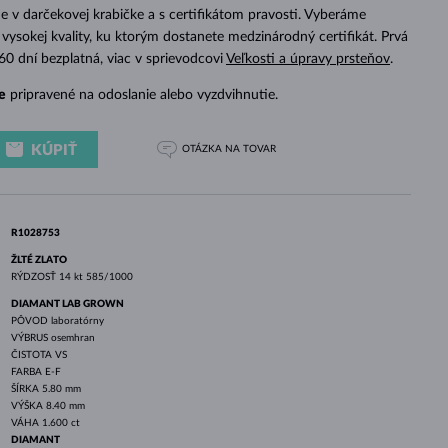
BIELE ZLATO
RUŽOVÉ ZLATO
BIELE ZLATO
 v darčekovej krabičke a s certifikátom pravosti. Vyberáme
vysokej kvality, ku ktorým dostanete medzinárodný certifikát. Prvá
 60 dní bezplatná, viac v sprievodcovi
Veľkosti a úpravy prsteňov
.
e
pripravené na odoslanie alebo vyzdvihnutie.
KÚPIŤ
OTÁZKA
NA TOVAR
R1028753
ŽLTÉ ZLATO
RÝDZOSŤ
14 kt 585/1000
DIAMANT LAB GROWN
PÔVOD
laboratórny
VÝBRUS
osemhran
ČISTOTA
VS
FARBA
E-F
ŠÍRKA
5.80 mm
VÝŠKA
8.40 mm
VÁHA
1.600 ct
DIAMANT