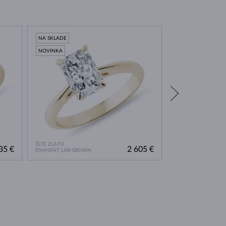
NA SKLADE
NOVINKA
NOVINKA
ŽLTÉ ZLATO
ŽLTÉ ZLATO
35 €
2 605 €
DIAMANT LAB GROWN
DIAMANT LAB GRO