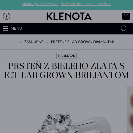
Ručná výroba z Prahy >
|
Darček k zásnubnému prsteňu >
MENU
ZÁSNUBNÉ
PRSTENE S LAB-GROWN DIAMANTMI
NA SKLADE
PRSTEŇ Z BIELEHO ZLATA S
1CT LAB GROWN BRILIANTOM