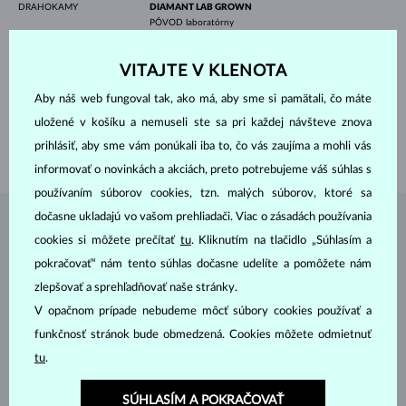
DRAHOKAMY
DIAMANT LAB GROWN
PÔVOD
laboratórny
VÝBRUS
guľatý
ČISTOTA
VS
VITAJTE V KLENOTA
FARBA
F
PRIEMER
6.5 mm
Aby náš web fungoval tak, ako má, aby sme si pamätali, čo máte
VÁHA
1.000 ct
uložené v košíku a nemuseli ste sa pri každej návšteve znova
ŠÍRKA
2.80 mm
prihlásiť, aby sme vám ponúkali iba to, čo vás zaujíma a mohli vás
VÁHA
3.00 g
informovať o novinkách a akciách, preto potrebujeme váš súhlas s
používaním súborov cookies, tzn. malých súborov, ktoré sa
dočasne ukladajú vo vašom prehliadači. Viac o zásadách používania
ŠPERKY Z
ATELIÉRU KLENOTA
cookies si môžete prečítať
tu
. Kliknutím na tlačidlo „Súhlasím a
pokračovať“ nám tento súhlas dočasne udelíte a pomôžete nám
zlepšovať a sprehľadňovať naše stránky.
V opačnom prípade nebudeme môcť súbory cookies používať a
funkčnosť stránok bude obmedzená. Cookies môžete odmietnuť
tu
.
SÚHLASÍM A POKRAČOVAŤ