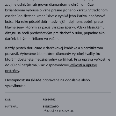
zaujme oslnivým lab grown diamantom v okrúhlom čiže
briliantovom výbruse o váhe presne jedného karátu. V tradičnom
osadení do šiestich krapní skvele vyniká jeho žiarivá, nadčasová
krása. Na ruke pôsobí skôr masívnejším dojmom, poteší preto
hlavne ženy, ktorým sa páčia výrazné šperky. Vďaka klasickému
dizajnu sa hodí predovšetkým pre žiadosť o ruku, prípadne ako
darček k iným míľnikom vo vzťahu.
Každý prsteň doručíme v darčekovej krabičke a s certifikátom
pravosti. Vyberáme laboratórne diamanty vysokej kvality, ku
ktorým dostanete medzinárodný certifikát. Prvá úprava veľkosti je
do 60 dní bezplatná, viac v sprievodcovi
Veľkosti a úpravy
prsteňov
.
Dostupnosť:
na sklade
pripravené na odoslanie alebo
vyzdvihnutie.
KÓD
R0924762
MATERIÁL
BIELE ZLATO
RÝDZOSŤ
14 kt 585/1000