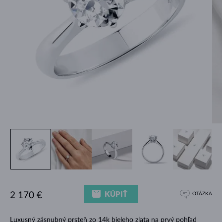
KÚPIŤ
2 170 €
OTÁZKA
Luxusný zásnubný prsteň zo 14k bieleho zlata na prvý pohľad