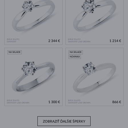
BIELE ZLATO
BIELE ZLATO
2 344 €
1 214 €
DIAMANT
DIAMANT LAB GROWN
NA SKLADE
NA SKLADE
NOVINKA
BIELE ZLATO
BIELE ZLATO
1 300 €
866 €
DIAMANT LAB GROWN
DIAMANT LAB GROWN
ZOBRAZIŤ ĎALŠIE ŠPERKY