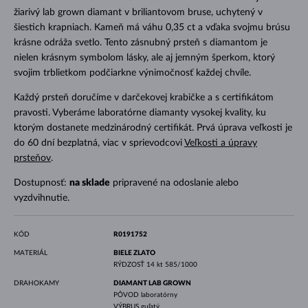
žiarivý lab grown diamant v briliantovom bruse, uchytený v
šiestich krapniach. Kameň má váhu 0,35 ct a vďaka svojmu brúsu
krásne odráža svetlo. Tento zásnubný prsteň s diamantom je
nielen krásnym symbolom lásky, ale aj jemným šperkom, ktorý
svojim trblietkom podčiarkne výnimočnosť každej chvíle.
Každý prsteň doručíme v darčekovej krabičke a s certifikátom
pravosti. Vyberáme laboratórne diamanty vysokej kvality, ku
ktorým dostanete medzinárodný certifikát. Prvá úprava veľkosti je
do 60 dní bezplatná, viac v sprievodcovi
Veľkosti a úpravy
prsteňov
.
Dostupnosť:
na sklade
pripravené na odoslanie alebo
vyzdvihnutie.
KÓD
R0191752
MATERIÁL
BIELE ZLATO
RÝDZOSŤ
14 kt 585/1000
DRAHOKAMY
DIAMANT LAB GROWN
PÔVOD
laboratórny
VÝBRUS
guľatý