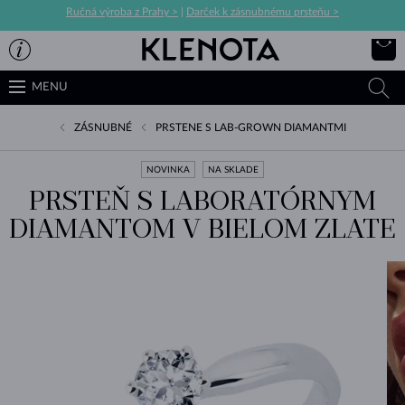
Ručná výroba z Prahy >
|
Darček k zásnubnému prsteňu >
MENU
ZÁSNUBNÉ
PRSTENE S LAB-GROWN DIAMANTMI
NOVINKA
NA SKLADE
PRSTEŇ S LABORATÓRNYM
DIAMANTOM V BIELOM ZLATE