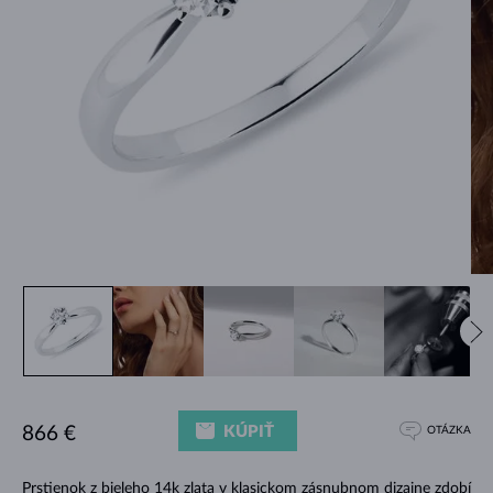
KÚPIŤ
866 €
OTÁZKA
Prstienok z bieleho 14k zlata v klasickom zásnubnom dizajne zdobí