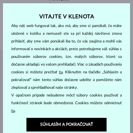
ČISTOTA
VS
FARBA
F
PRIEMER
4.5 mm
VITAJTE V KLENOTA
VÁHA
0.35 ct
Aby náš web fungoval tak, ako má, aby sme si pamätali, čo máte
ŠÍRKA
1.70 mm
uložené v košíku a nemuseli ste sa pri každej návšteve znova
VÁHA
1.90 g
prihlásiť, aby sme vám ponúkali iba to, čo vás zaujíma a mohli vás
informovať o novinkách a akciách, preto potrebujeme váš súhlas s
používaním súborov cookies, tzn. malých súborov, ktoré sa
ŠPERKY Z
ATELIÉRU KLENOTA
dočasne ukladajú vo vašom prehliadači. Viac o zásadách používania
cookies si môžete prečítať
tu
. Kliknutím na tlačidlo „Súhlasím a
pokračovať“ nám tento súhlas dočasne udelíte a pomôžete nám
zlepšovať a sprehľadňovať naše stránky.
V opačnom prípade nebudeme môcť súbory cookies používať a
funkčnosť stránok bude obmedzená. Cookies môžete odmietnuť
tu
.
SÚHLASÍM A POKRAČOVAŤ