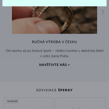
RUČNÁ VÝROBA V ČESKU
Od návrhu až po hotový šperk – všetko tvoríme v zlatníckej dielni
v srdci starej Prahy.
NAVŠTIVTE NÁS >
SÚVISIACE
ŠPERKY
NA SKLADE