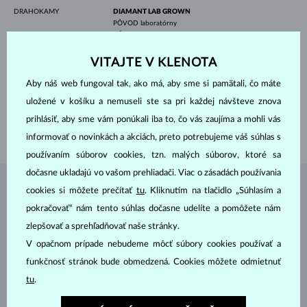
DRAHOKAMY
DIAMANT LAB GROWN
PÔVOD
laboratórny
VÝBRUS
osemhran
ČISTOTA
VS
FARBA
F
VITAJTE V KLENOTA
ŠÍRKA
5.50 mm
VÝŠKA
8.00 mm
Aby náš web fungoval tak, ako má, aby sme si pamätali, čo máte
VÁHA
1.400 ct
uložené v košíku a nemuseli ste sa pri každej návšteve znova
ŠÍRKA
1.70 mm
prihlásiť, aby sme vám ponúkali iba to, čo vás zaujíma a mohli vás
VÁHA
2.80 g
informovať o novinkách a akciách, preto potrebujeme váš súhlas s
používaním súborov cookies, tzn. malých súborov, ktoré sa
dočasne ukladajú vo vašom prehliadači. Viac o zásadách používania
cookies si môžete prečítať
tu
. Kliknutím na tlačidlo „Súhlasím a
ŠPERKY Z
ATELIÉRU KLENOTA
pokračovať“ nám tento súhlas dočasne udelíte a pomôžete nám
zlepšovať a sprehľadňovať naše stránky.
V opačnom prípade nebudeme môcť súbory cookies používať a
funkčnosť stránok bude obmedzená. Cookies môžete odmietnuť
tu
.