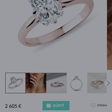
KÚPIŤ
2 605 €
OTÁZKA