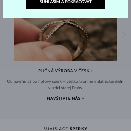
SÚHLASÍM A POKRAČOVAŤ
RUČNÁ VÝROBA V ČESKU
Od návrhu až po hotový šperk – všetko tvoríme v zlatníckej dielni
v srdci starej Prahy.
NAVŠTIVTE NÁS >
SÚVISIACE
ŠPERKY