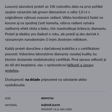
Luxusný zásnubný prsteň zo 14k ružového zlata na prvý pohľad
zaujme výrazným lab grown diamantom o váhe 1,0 ct v
originálnom výbruse zvanom radiant. Vďaka kombinácii faziet na
korune aj na spodnej časti kameňa, výbrus radiant vytvára
nádherný efekt ohňa a lesku, čím maximalizuje brilanciu diamantu.
Prsteň je ideálny pre žiadosť o ruku, ale poteší aj ako darček k
významným narodeninám či iným životným míľnikom.
Každý prsteň doručíme v darčekovej krabičke a s certifikátom
pravosti. Vyberáme laboratórne diamanty vysokej kvality, ku
ktorým dostanete medzinárodný certifikát. Prvá úprava veľkosti je
do 60 dní bezplatná, viac v sprievodcovi
Veľkosti a úpravy
prsteňov
.
Dostupnosť:
na sklade
pripravené na odoslanie alebo
vyzdvihnutie.
KÓD
R0995754
MATERIÁL
RUŽOVÉ ZLATO
RÝDZOSŤ
14 kt 585/1000