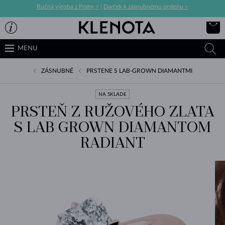
Ručná výroba z Prahy >
|
Darček k zásnubnému prsteňu >
MENU
ZÁSNUBNÉ
PRSTENE S LAB-GROWN DIAMANTMI
NA SKLADE
PRSTEŇ Z RUŽOVÉHO ZLATA
S LAB GROWN DIAMANTOM
RADIANT