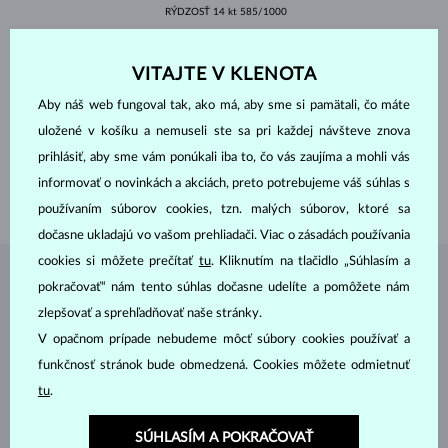
RÝDZOSŤ
14 kt 585/1000
DRAHOKAMY
DIAMANT LAB GROWN
PÔVOD
laboratórny
VITAJTE V KLENOTA
VÝBRUS
guľatý
ČISTOTA
VS
Aby náš web fungoval tak, ako má, aby sme si pamätali, čo máte
FARBA
F
PRIEMER
7.4 mm
uložené v košíku a nemuseli ste sa pri každej návšteve znova
VÁHA
1.500 ct
prihlásiť, aby sme vám ponúkali iba to, čo vás zaujíma a mohli vás
ŠÍRKA
1.60 mm
informovať o novinkách a akciách, preto potrebujeme váš súhlas s
VÁHA
2.60 g
používaním súborov cookies, tzn. malých súborov, ktoré sa
dočasne ukladajú vo vašom prehliadači. Viac o zásadách používania
cookies si môžete prečítať
tu
. Kliknutím na tlačidlo „Súhlasím a
ŠPERKY Z
ATELIÉRU KLENOTA
pokračovať“ nám tento súhlas dočasne udelíte a pomôžete nám
zlepšovať a sprehľadňovať naše stránky.
V opačnom prípade nebudeme môcť súbory cookies používať a
funkčnosť stránok bude obmedzená. Cookies môžete odmietnuť
tu
.
SÚHLASÍM A POKRAČOVAŤ