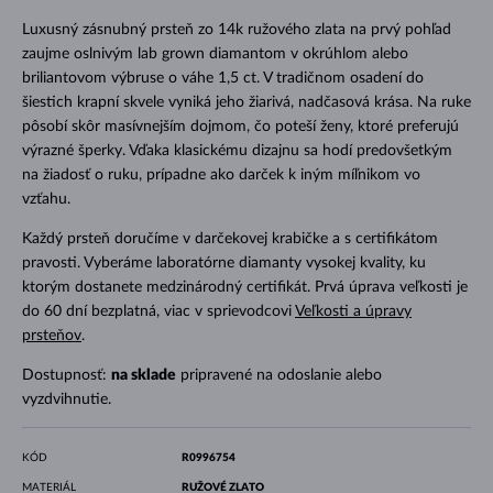
Luxusný zásnubný prsteň zo 14k ružového zlata na prvý pohľad
zaujme oslnivým lab grown diamantom v okrúhlom alebo
briliantovom výbruse o váhe 1,5 ct. V tradičnom osadení do
šiestich krapní skvele vyniká jeho žiarivá, nadčasová krása. Na ruke
pôsobí skôr masívnejším dojmom, čo poteší ženy, ktoré preferujú
výrazné šperky. Vďaka klasickému dizajnu sa hodí predovšetkým
na žiadosť o ruku, prípadne ako darček k iným míľnikom vo
vzťahu.
Každý prsteň doručíme v darčekovej krabičke a s certifikátom
pravosti. Vyberáme laboratórne diamanty vysokej kvality, ku
ktorým dostanete medzinárodný certifikát. Prvá úprava veľkosti je
do 60 dní bezplatná, viac v sprievodcovi
Veľkosti a úpravy
prsteňov
.
Dostupnosť:
na sklade
pripravené na odoslanie alebo
vyzdvihnutie.
KÓD
R0996754
MATERIÁL
RUŽOVÉ ZLATO