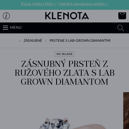
Ručná výroba z Prahy >
|
Darček k zásnubnému prsteňu >
MENU
ZÁSNUBNÉ
PRSTENE S LAB-GROWN DIAMANTMI
NA SKLADE
ZÁSNUBNÝ PRSTEŇ Z
RUŽOVÉHO ZLATA S LAB
GROWN DIAMANTOM