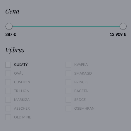
Cena
387 €
13 909 €
Výbrus
GUĽATÝ
KVAPKA
OVÁL
SMARAGD
CUSHION
PRINCES
TRILLION
BAGETA
MARKÍZA
SRDCE
ASSCHER
OSEMHRAN
OLD MINE