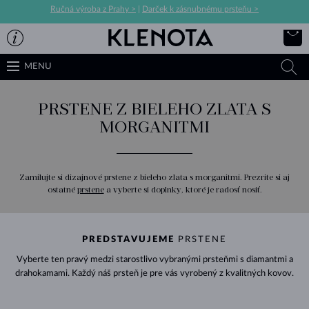
Ručná výroba z Prahy >
|
Darček k zásnubnému prsteňu >
MENU
PRSTENE Z BIELEHO ZLATA S
MORGANITMI
Zamilujte si dizajnové prstene z bieleho zlata s morganitmi. Prezrite si aj
ostatné
prstene
a vyberte si doplnky, ktoré je radosť nosiť.
PREDSTAVUJEME
PRSTENE
Vyberte ten pravý medzi starostlivo vybranými prsteňmi s diamantmi a
drahokamami. Každý náš prsteň je pre vás vyrobený z kvalitných kovov.