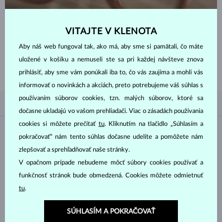
VITAJTE V KLENOTA
ZAČNITE TÝM
NAJLEPŠÍM
Aby náš web fungoval tak, ako má, aby sme si pamätali, čo máte
Inšpirujte sa nedávno zakúpenými zlatými prsteňmi a naším spracovaním
uložené v košíku a nemuseli ste sa pri každej návšteve znova
nadčasového aj klasického dizajnu.
prihlásiť, aby sme vám ponúkali iba to, čo vás zaujíma a mohli vás
informovať o novinkách a akciách, preto potrebujeme váš súhlas s
používaním súborov cookies, tzn. malých súborov, ktoré sa
PODĽA OBĽÚBENOSTI
1/1
FILTROVANIE
dočasne ukladajú vo vašom prehliadači. Viac o zásadách používania
cookies si môžete prečítať
tu
. Kliknutím na tlačidlo „Súhlasím a
Materiál
pokračovať“ nám tento súhlas dočasne udelíte a pomôžete nám
zlepšovať a sprehľadňovať naše stránky.
BIELE ZLATO
ŽLTÉ ZLATO
V opačnom prípade nebudeme môcť súbory cookies používať a
RUŽOVÉ ZLATO
funkčnosť stránok bude obmedzená. Cookies môžete odmietnuť
tu
.
Drahokam
SÚHLASÍM A POKRAČOVAŤ