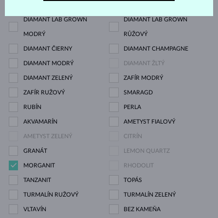
DIAMANT
DIAMANT LAB GROWN
DIAMANT LAB GROWN
DIAMANT LAB GROWN
MODRÝ
RŮŽOVÝ
DIAMANT ČIERNY
DIAMANT CHAMPAGNE
DIAMANT MODRÝ
DIAMANT ŽLTÝ
DIAMANT ZELENÝ
ZAFÍR MODRÝ
ZAFÍR RUŽOVÝ
SMARAGD
RUBÍN
PERLA
AKVAMARÍN
AMETYST FIALOVÝ
AMETYST ZELENÝ
CITRÍN
GRANÁT
LEMON QUARTZ
MORGANIT
RHODOLIT
TANZANIT
TOPÁS
TURMALÍN RUŽOVÝ
TURMALÍN ZELENÝ
VLTAVÍN
BEZ KAMEŇA