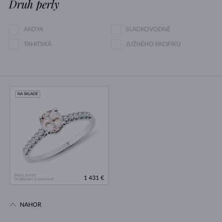
Druh perly
AKOYA
SLADKOVODNÉ
TAHITSKÁ
JUŽNÉHO PACIFIKU
NA SKLADE
BIELE ZLATO
1 431 €
MORGANIT & DIAMANT
NAHOR