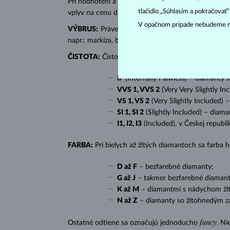
Pri hodnotení a certifikácii
diamantov
sa posudzujú 
tlačidlo „Súhlasím a pokračovať
vplyv na cenu diamantu.
V opačnom prípade nebudeme m
VÝBRUS:
Práve správny výbrus dodáva diamantu jeh
napr.: markíza, bageta, srdiečko, slza, ovál či prin
ČISTOTA:
Čistotu určuje množstvo, veľkosť a rozlo
IF
(Internally Flawless) – diamanty 
VVS 1, VVS 2
(Very Very Slightly In
VS 1, VS 2
(Very Slightly Included) 
SI 1, SI 2
(Slightly Included) – diama
I1, I2, I3
(Included), v Českej republ
FARBA:
Pri bielych až žltých diamantoch sa farba
D až F
– bezfarebné diamanty;
G až J
– takmer bezfarebné diamant
K až M
– diamantmi s nádychom žlte
N až Z
– diamanty so žltohnedým z
fancy
Ostatné odtiene sa označujú jednoducho
. Ni