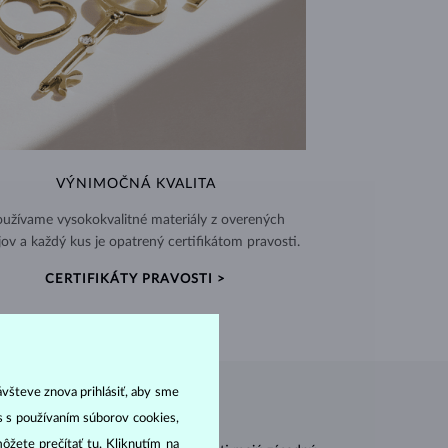
VÝNIMOČNÁ KVALITA
užívame vysokokvalitné materiály z overených
jov a každý kus je opatrený certifikátom pravosti.
CERTIFIKÁTY PRAVOSTI >
ávšteve znova prihlásiť, aby sme
as s používaním súborov cookies,
môžete prečítať
tu
. Kliknutím na