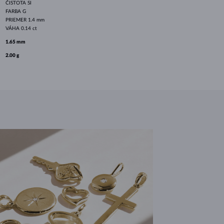
ČISTOTA
SI
FARBA
G
PRIEMER
1.4 mm
VÁHA
0.14 ct
1.65 mm
2.00 g