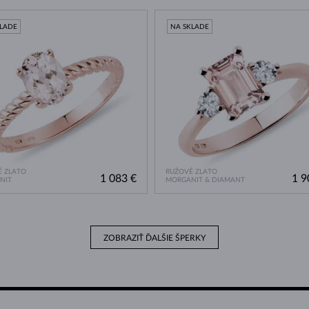
KLADE
NA SKLADE
 ZLATO
RUŽOVÉ ZLATO
1 083 €
1 9
NIT
MORGANIT & DIAMANT
ZOBRAZIŤ ĎALŠIE ŠPERKY