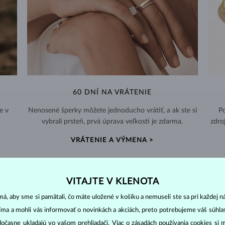
60 DNÍ NA VRÁTENIE
e v
Nenosené šperky môžete jednoducho vrátiť, a ak ste si
Po
vybrali prsteň, prvá úprava veľkosti je zdarma.
zdro
VRÁTENIE A VÝMENA >
VITAJTE V KLENOTA
á, aby sme si pamätali, čo máte uložené v košíku a nemuseli ste sa pri každej n
DIAMANTOVÉ
ŠPERKY
jíma a mohli vás informovať o novinkách a akciách, preto potrebujeme váš súhl
dočasne ukladajú vo vašom prehliadači. Viac o zásadách používania cookies si 