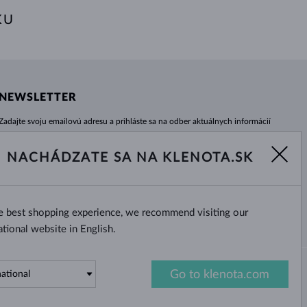
KU
NEWSLETTER
Zadajte svoju emailovú adresu a prihláste sa na odber aktuálnych informácií
z e-shopu klenota.sk.
Žiadna novinka, akcia či zľava Vám už neunikne!
NACHÁDZATE SA NA KLENOTA.SK
ODOBERAŤ
he best shopping experience, we recommend visiting our
Áno, chcem dostávať zaujímavé
novinky na e-mail.
ational website in English.
Go to klenota.com