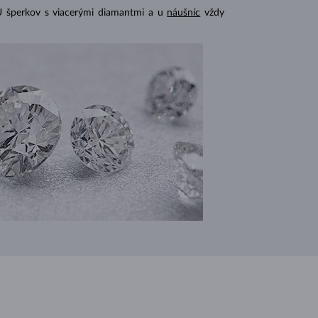
U šperkov s viacerými diamantmi a u
náušníc
vždy