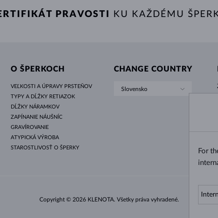
ERTIFIKÁT PRAVOSTI
KU KAŽDÉMU ŠPER
O ŠPERKOCH
CHANGE COUNTRY
VEĽKOSTI A ÚPRAVY PRSTEŇOV
Slovensko
TYPY A DĹŽKY RETIAZOK
DĹŽKY NÁRAMKOV
ZAPÍNANIE NÁUŠNÍC
GRAVÍROVANIE
ATYPICKÁ VÝROBA
STAROSTLIVOSŤ O ŠPERKY
For t
intern
Copyright © 2026 KLENOTA. Všetky práva vyhradené.