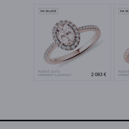
NA SKLADE
NA S
RUŽOVÉ ZLATO
RUŽOVÉ
2 083 €
MORGANIT & DIAMANT
MORGA