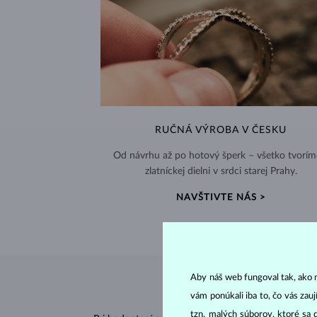
RUČNÁ VÝROBA V ČESKU
Od návrhu až po hotový šperk – všetko tvorím
zlatníckej dielni v srdci starej Prahy.
NAVŠTIVTE NÁS >
Aby náš web fungoval tak, ako m
vám ponúkali iba to, čo vás zau
tzn. malých súborov, ktoré sa 