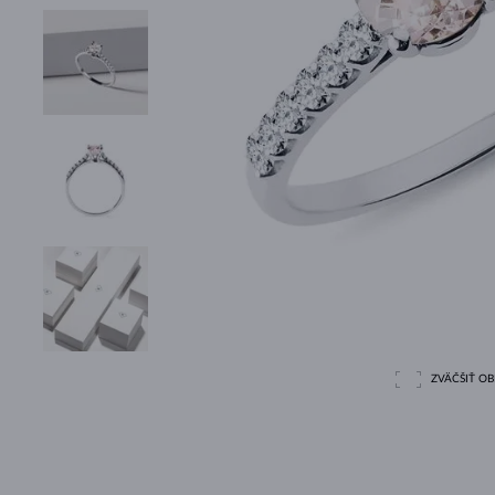
ZVÄČŠIŤ O