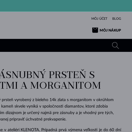
MÔJ ÚČET
BLOG
MÔJ NÁKUP
ZÁSNUBNÝ PRSTEŇ S
ŽLTÉ ZLATO
TANZANITY
TURMALÍNY
ZAFÍRY
NTMI A MORGANITOM
RUŽOVÉ ZLATO
TOPÁSY
VLTAVÍNY
SMARAGDY
TURMALÍNY
MINERÁLY
VLTAVÍNY
 prsteň vyrobený z bieleho 14k zlata s morganitom v okrúhlom
VÝNIMOČNÝ
ELEGANCIA
NÁRAMKY
KOLEKCIE
PRÍVESKY
KRÁSOU
KRÁSNE
ŠPERKY
KRÁSU
LÁSKA
 kameň skvele vyniká v spoločnosti diamantov, ktoré zdobia
VLTAVÍNY
PERLOVÉ PRÍVESKY
MINERÁLY
im dizajnom je určený najmä pre zásnuby a je vhodný pre tých,
PRE BÁBÄTKÁ
BIELE ZLATO
SVADOBNÉ
vanej pripraviť úchvatné prekvapenie.
SVADOBNÉ
ŽLTÉ ZLATO
ŽLTÉ ZLATO
POZRIEŤ
POZRIEŤ
POZRIEŤ
POZRIEŤ
POZRIEŤ
POZRIEŤ
POZRIEŤ
POZRIEŤ
POZRIEŤ
POZRIEŤ
e v ateliéri KLENOTA. Prípadná prvá výmena veľkosti je do 60 dní