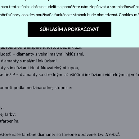
cut
clarity
colo
ich základné parametre, tzv.
4C: výbrus
(
),
čistota
(
),
farba
(
“ nám tento súhlas dočasne udelíte a pomôžete nám zlepšovať a sprehľadňovať n
ôcť súbory cookies používať a funkčnosť stránok bude obmedzená. Cookies m
o oslnivý lesk. Najobľúbenejší je výbrus guľatý, tzv.
briliant
. Diamanty
cess (štvorboký alebo trojboký výbrus s ostrými rohmi, populárny najmä u
z
SÚHLASÍM A POKRAČOVAŤ
ženie tzv. inkluzií čiže vnútorných nedokonalostí diamantu:
s absolútnou transparentnosťou bez inklúzií,
cluded) – diamanty s veľmi malými inklúziami,
– diamanty s malými inklúziami,
nty s inklúziami identifikovateľnými lupou,
ike tiež P – diamanty so strednými až väčšími inklúziami viditeľnými aj v
 hodnotí podľa medzinárodnej stupnice:
y;
j farby;
afarbením.
treated
ektoré naše farebné diamanty sú farebne upravené, tzv.
.