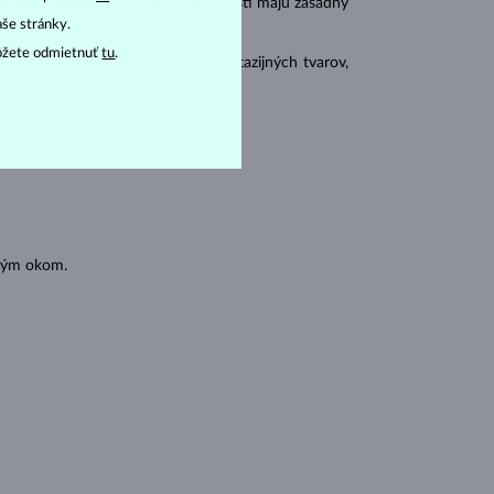
r
carat
) a
hmotnosť
(
). Tieto vlastnosti majú zásadný
aše stránky.
ôžete odmietnuť
tu
.
 sa brúsia aj do mnohých tzv. fantazijných tvarov,
ásnubných prsteňov
).
oľným okom.