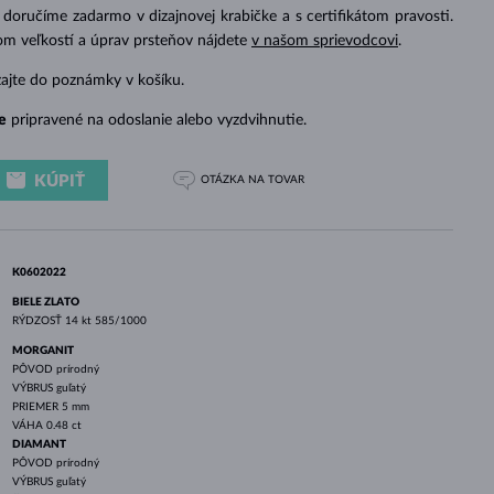
BIELE ZLATO
RUŽOVÉ ZLATO
BIELE ZLATO
doručíme zadarmo v dizajnovej krabičke a s certifikátom pravosti.
om veľkostí a úprav prsteňov nájdete
v našom sprievodcovi
.
zajte do poznámky v košíku.
e
pripravené na odoslanie alebo vyzdvihnutie.
KÚPIŤ
OTÁZKA
NA TOVAR
K0602022
BIELE ZLATO
RÝDZOSŤ
14 kt 585/1000
MORGANIT
PÔVOD
prírodný
VÝBRUS
guľatý
PRIEMER
5 mm
VÁHA
0.48 ct
DIAMANT
PÔVOD
prírodný
VÝBRUS
guľatý