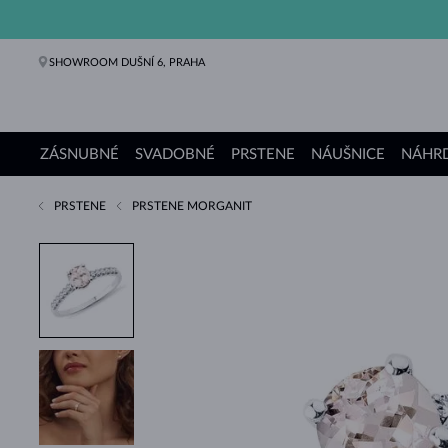
SHOWROOM DUŠNÍ 6, PRAHA
ZÁSNUBNÉ
SVADOBNÉ
PRSTENE
NÁUŠNICE
NÁHRD
PRSTENE
PRSTENE MORGANIT
Zásnubné prstene
Svadobné obrúčky
Prstene
Náušnice
Náhrdelníky
Náramky
Perly
Šperky
Darčeky
Kolekcie KLENOTA